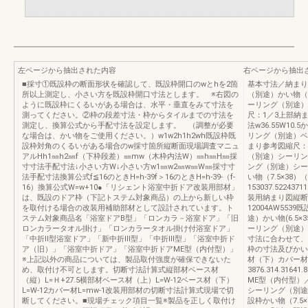
左ページから抽出された内容
右ページから抽出
■採寸①既設枠の断面形状を確認して、既設枠開口のwとhを2箇
基本寸法／納まり参
所以上測定し、小さい方を既設枠開口寸法とします。 ※右図の
（別途）かい物（
ように既設枠にくるいがある場合は、水平・垂直をみて寸法を
ーリング（別途）ベ
測ってください。②枠の段差寸法・枠からタイルまでの寸法を
尺：1／3上部納
測定し、換算公式から手配寸法を設定します。 （調整が必要
法w36.55W10.
な場合は、かい物をご使用ください。）w1w2h1h2wh既設枠既
リング（別途）ベ
設枠対角のくるいがある場合のw採寸箇所縦断面現場調査マニュ
まり参考図縮尺：1
アルHh1㎜h2㎜f（下枠段差）㎜mw（木枠内法W）㎜h㎜H㎜採
（別途）シーリン
寸寸法手配寸法↓小さい方W↓小さい方w1㎜w2㎜w㎜W㎜採寸寸
ング（別途）シー
法手配寸法換算公式f≦16のときH=h-39f＞16のときH=h-39-（f-
い物（7.5×38
16）換算公式W=w+10●「リシェント浴室中折ドア改装用部材」
153037.52243
は、既設のドア枠（下記トステム対象商品）の上から新しい枠
装用納まり図縦断
を取付ける場合の改装用補助部材として設計されています。ト
12004AW5539
ステム対象商品名「浴室ドアB型」「ロンカラ－浴室ドア」「旧
途）かい物(6.5
ロンカラータオル掛け」「ロンカラータオル掛け付浴室ドア」
ーリング（別途）
「中折Ⅱ型浴室ドア」「新中折Ⅲ型」「中折Ⅲ型」「浴室中折ド
寸法に合わせて、
ア（旧）」「浴室中折ドア」「浴室中折ドアME型（内付型）」
枠の寸法及びかい
※上記以外の商品については、製品取付強度が確保できないた
材（下）カバー材
め、取付け不可とします。切断寸法計算式縦部材ベース材
3876.314.3164
（縦）L=Ｈ+27.5横部材ベース材（上）L=W-12ベース材（下）
ME型（内付型）
L=W-12カバー材L=mw-1改装用部材の切断寸法計算式現場で切
シーリング（別途
断してください。■現場チェック項目一覧※製品を正しく取付け
設枠かい物（7.5