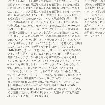
いただくために、下記項目を必ず確認してください。チェック
ット（別途）既設
項目チェック事前に電話等で確認する項目取付ける建物の構造
部納まり参照図下
は木造床納まりですか？木造以外の躯体構造への取付はできま
37.537224301521
せん。はい・いいえ現場にて確認する項目取付ける柱への枠の
ベース材（下）新
取付けねじ込み深さは20mm以上ですか？はい・いいえ取付け
（下）新枠カバー
る柱が腐っていませんか？はい・いいえ既設枠開口周り（壁な
法ｈH改装用納ま
ど）に漏水のあとはありませんか？はい・いいえ取付ける柱へ
考図既設枠：ロン
の枠の取付けねじのねじ込みトルクはねじ込み深さ20mmの時
差f＝10）RY-
1.2N・m（12kgf・cm）以上ですか？はい・いいえ周辺環境
ト浴室中折ドアア
（軒天・入隅納まり）において製品取付けに支障はありません
装用部材リシェン
か？はい・いいえ既設枠形状による条件既設枠寸法による条件
法旧版カタログ
aa≦19のとき、ベース材（上）とリシェント浴室ドア上枠のフ
ィンを切り落とします。a＜10のとき、10mmを越えるよう内側
にふかします。かい物が厚くなりH寸法が小さくなります。
bb1b≦24のとき、ベース材（縦）とリシェント浴室ドア縦枠の
フィンを切り落とします。b2b＜16のとき16mmを越えるよう
内側にふかします。かい物が厚くなりW寸法が小さくなりま
す。cc≦12のとき、ベース材（下）とリシェント浴室ドア下枠
のフィンを切り落とします。c＜7のとき、7mmを越えるよう内
側にふかします。かい物が厚くなりH寸法が小さくなります。
ff≦16のとき、ベース（下）と脱衣室床の間にかい物を取付けま
す。f＞16のとき、ベース（下）と既設枠の間にかい物を取付け
ます。ｃfaｈ:既設枠開口寸法※f寸法はアングル立上り 寸法を
引く事横断面b1b2w:既設枠開口寸法mw:木枠内法寸法リシェン
ト浴室用中折ドアカバー工法製作可能範囲:1,270≦H≦2,020
530≦W≦850※改装用部材は既設枠の寸法に合わせて、切り詰め
てご使用ください。RY-11-11リシェント浴室中折ドア改装用部
材リシェント浴室ドア旧版カタログ