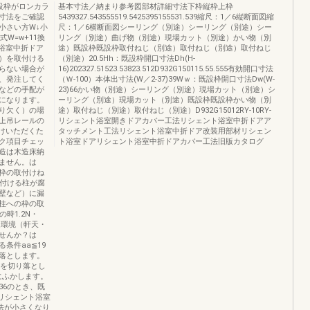
設枠がロンカラ
基本寸法／納まり参考図部材詳細寸法下枠縦枠上枠
寸法をご確認
5439327.543555519.5425395155531.539縮尺：1／6縦断面図縮
↓小さい方W↓小
尺：1／6横断面図シーリング（別途）シーリング（別途）シー
W=w+11換
リング（別途）曲げ物（別途）現場カット（別途）かい物（別
ト浴室中折ドア
途）既設枠既設枠取付ねじ（別途）取付ねじ（別途）取付ねじ
）を取付ける
（別途）20.5Hh：既設枠開口寸法Dh(H-
らない場合が
16)202327.51523.53823.512D932G150115.55.555有効開口寸法
、発注してく
（Ｗ-100）本体出寸法(W／2-37)39Wｗ：既設枠開口寸法Dw(W-
などの手配が
23)66かい物（別途）シーリング（別途）現場カット（別途）シ
になります。
ーリング（別途）現場カット（別途）既設枠既設枠かい物（別
り欠く）の場
途）取付ねじ（別途）取付ねじ（別途）D932G15012RY-10RY-
上吊レールの
リシェント浴室開きドアカバー工法リシェント浴室中折ドアア
けいただくた
タッチメント工法リシェント浴室中折ドア改装用部材リシェン
ク項目チェッ
ト浴室ドアリシェント浴室中折ドアカバー工法旧版カタログ
造は木造床納
ません。は
枠の取付けね
取付ける柱が腐
壁など）に漏
柱への枠の取
時1.2N・
辺環境（軒天・
せんか？は
条件aa≦19
落とします。
ンを切り落とし
にふかします。
36のとき、既
、リシェント浴室
法が小さくなり