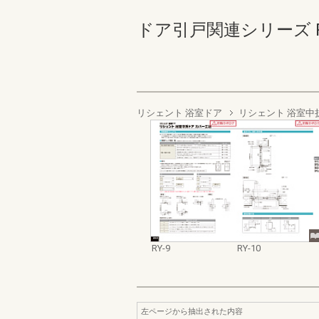
ドア引戸関連シリーズ RY-9-
リシェント 浴室ドア
リシェント 浴室中
RY-9
RY-10
左ページから抽出された内容