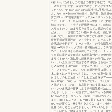
※右ページの納まり図の場合の基本寸法公式（既
ー浴室ドア）です。現場での納まりに応じて手配
ください。Hh1㎜h2㎜h㎜H㎜採寸寸法手配寸法
さい方w1㎜w2㎜w㎜W㎜採寸寸法手配寸法換算公式
算公式H=h-30現場調査マニュアル●「リシェン
カバー工法」は、既設枠の上から中折ドア（内付
納まりです。 ・寸法や現場状況によっては納ま
ありますので、納まり図を参照してご確認のうえ
ださい。 ・現場にてかい物や取付ねじ・曲げ物
必要になり、取扱説明書に記載がない作業が必要
縦断面横断面既設がドア・中折ドア（レールを切
合既設が中折ドア（レールを残す）の場合既設が
場合a■現場チェック項目一覧※製品を正しく取付
めに、下記項目を必ず確認してください。チェッ
ク事前に電話等で確認する項目取付ける建物の構
まりですか？木造以外の躯体構造への取付はでき
い・いいえ現場にて確認する項目取付ける柱への
じ込み深さは20mm以上ですか？はい・いいえ
っていませんか？はい・いいえ既設枠開口周り（
水のあとはありませんか？はい・いいえ取付ける
付けねじのねじ込みトルクはねじ込み深さ20mmの
m（12kgf・cm）以上ですか？はい・いいえ周
入隅納まり）において製品取付けに支障はありま
い・いいえ既設枠形状による条件既設枠寸法による
のとき、リシェント浴室ドア上枠のフィンを切り
bb≦26のとき、リシェント浴室ドア縦枠のフィ
ます。cc＜17のとき、17mmを越えるよう内側
かい物が厚くなりH寸法が小さくなります。dd＜
設枠にのせることができません。f24＜fのとき
ドア下枠にかい物を入れます。ふかした分、H寸