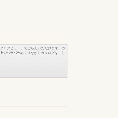
タログビュー」でごらんいただけます。カ
b上でパラパラめくりながらカタログをごら