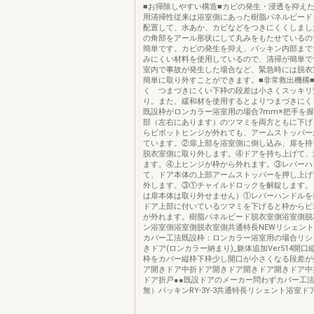
■お掃除しやすい構造■カビの発生・浸透を抑え
用清掃性従来は浴室側にあった樹脂パネルビード
配置して、水あか、カビなどをつきにくくしまし
の角部をアール形状にして丸みをもたせているの
簡単です。カビの発生を抑え、パッキン内部まで
みにくい材料を使用しているので、清掃が簡単で
室内で事故が発生した場合など、緊急時には脱衣
簡単に取り外すことができます。■非常救出機構
く つまづきにくい下枠の段差は小さくスッキリ
り。また、緩和材を使用するとよりつまづきにく
既設枠がロンカラー浴室用の場合7mm※把手を
部（左右にあります）のツマミを両方ともに下げ
らピボットヒンジが外れても、アームストッパー
ています。②扉上部を浴室側に倒し込み、扉を持
脱衣室側に取り外します。④ドアを持ち上げて、
ます。④上ヒンジが枠から外れます。③レバーハ
て、ドア本体の上部アームストッパーを押し上げ
外します。③①チャイルドロックを解錠します。
は扉本体は取り外せません）①レバーハンドルを
ドア上部に付いているツマミを下げると枠からピ
が外れます。樹脂パネルビード脱衣室側浴室側脱
ン浴室側浴室側脱衣室側共通特長NEWリシェン
カバー工法既設枠：ロンカラー浴室用の場合リシ
きドア(ロンカラー納まり)_躯体追加Ver514開
枠をカバー縦枠下枠少し開口が小さくなる段差が
ア開きドア中折ドア開きドア開きドア開きドア中
ドア折戸●●既設ドアのメーカー問わずカバー工
無）パッキンRY-3Y-3共通特長リシェント浴室