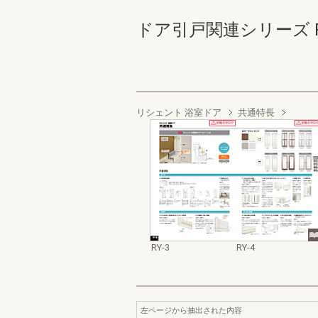
ドア引戸関連シリーズ RY-3-
リシェント 浴室ドア
共通特長
RY-3
RY-4
左ページから抽出された内容