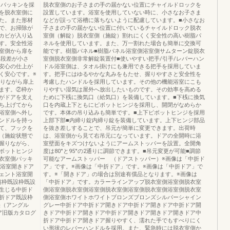
たパッキンを採
脱衣室側のお子さまの手の届かない位置にチャイルドロックを
を脱衣室側に
設置しています。浴室を使用していない時に、小さなお子さま
た。また形材
などが誤って浴槽に落ちないように配慮しています。■小さなお
で、お掃除が
子さまの手の届かない位置に付いているチャイルドロック脱衣
カビが入り込
室側（解錠）脱衣室側（施錠）割れにくく安全性の高い樹脂パ
す。安全性浴
ネルを使用しています。また、万一割れた場合も簡単に交換可
室側から扉を
能です。樹脂パネル■樹脂パネル浴室側浴室側サムターン錠脱衣
■段差が小さ
室側脱衣室側非常解錠装置付■使いやすい把手/引手/レバーハン
安心の仕上が
ドル浴室側は、タオル掛けにも兼用できる把手を採用していま
く安心です。※
す。把手にはゆるやかな丸みをもたせ、握りやすさと安全性を
握りながら扉上
考慮したハンドルを採用しています。その他の機能浴室にこも
ます。②枠か
りやすい湿気は屋外へ放出したいものです。その効率を高める
がドアを支え
ために下桟に換気口（給気口）を装備しています。■下桟に換気
ち上げてから
口を内蔵上下ともにピボットヒンジを採用し、開閉がなめらか
浴室側へ外し
です。本体の吊り込みも簡単です。■上下ピボットヒンジを採用
ンドルを持っ
上部下部■内締り錠内締り錠を装備しています。上下ヒンジ部品
て、フックを
を抜き差しすることで、吊元が簡単に変更できます。出荷時
（施錠状態で
は、浴室側から見て右吊元になっています。ドアの全開時に浴
握りながら、
室壁面をキズつけないようにアームストッパーを設置。全開角
ボットヒンジ
度は80°と95°の2通りに調節できます。■吊元変更が可能■調節
衣室側パッキ
可能なアームストッパー （ドアストッパー）※画像は「中折ド
ト浴室開きドア
ア」です。※画像は「中折ドア」です。※画像は「中折ドア」で
ェント浴室開
す。※「開きドア」の場合は別途有償品となります。※画像は
口縦枠既設枠既設
「中折ドア」です。カラーラインアップ脱衣室側浴室側脱衣室
生じる中折ド
側浴室側脱衣室側浴室側脱衣室側浴室側脱衣室側浴室側脱衣室
折ドア既設枠
側浴室側ホワイトホワイトブロンズブロンズシルバーシャイン
法（アングル
グレー中折ドア中折ドア開きドア中折ドア開きドア中折ドア開
ドア旧版カタログ
きドア中折ドア開きドア中折ドア開きドア開きドア開きドア中
折ドア中折ドア開きドア握りやすく、濡れた手でもすべりにく
い形状のレバーハンドルを採用。また、緊急時には脱衣室側か