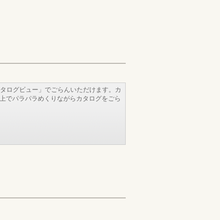
タログビュー」でごらんいただけます。カ
b上でパラパラめくりながらカタログをごら