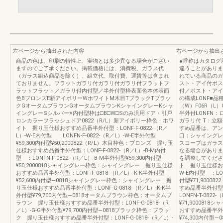
左ページから抽出された内容
右ページから抽出
商品の色は、印刷の特性上、実物とは多少異なる場合がござい
●呼称はカタログ
ますのでご了承ください。掲載価格には、消費税、ガラス代
違うことがありま
（ガラス組込商品を除く）、組立代、取付費、運賃等は含まれ
れている商品のガ
ておりません。フラットガラリ付ガラリ付ガラリ付フラットフ
スト・アイ付ポス
ラットフラット／ガラリ付内付型／半外付型枠表面色本体表面
付／ポスト・アイ
色BブロンズE新アイボリーWホワイトM木目TブラックTブラッ
の構成LONF■品
クGオータムブラウンGオータムブラウンKシャイングレーKシャ
（W）F06R（L
イングレーSシルバー※内付型枠は□B□W□Sのみ汎用ドア・引戸
半外付LONFN
ロンカラーフラッシュドア0822（R/L）新アイボリー枠色：ホワ
ガラリ付 T：立額付
イト 握り玉仕様おすすめ品番半外付型：LONF-F-0822-（R／
すめ品番は、アン
L）-W-E内付型 ：LONFN-F-0822-（R／L）-W-E半外付型
口：シャイングレ
¥59,300内付型¥50,2000822（R/L）木目枠色：ブロンズ 握り玉
スコープはガラス
仕様おすすめ品番半外付型：LONF-F-0822-（R／L）-B-M内付
なる場合がありま
型 ：LONFN-F-0822-（R／L）-B-M半外付型¥59,300内付型
を調整してくださ
¥50,2000818シャイングレー枠色：シャイングレー 握り玉仕様
ト 握り玉仕様おすす
おすすめ品番半外付型：LONF-F-0818-（R／L）-K-K半外付型
W-E内付型 ：LON
¥52,600内付型—0818シャイングレー枠色：シャイングレー 握
付型¥71,900
り玉仕様おすすめ品番半外付型：LONF-G-0818-（R／L）-K-K半
すめ品番半外付型：L
外付型¥79,700内付型—0818オータムブラウン枠色：オータムブ
LONFN-T-0822
ラウン 握り玉仕様おすすめ品番半外付型：LONF-G-0818-（R
¥71,90008
／L）-G-G半外付型¥79,700内付型—0818ブラック枠色：ブラッ
おすすめ品番半外付型
ク 握り玉仕様おすすめ品番半外付型：LONF-G-0818-（R／L）-
¥74,300内付