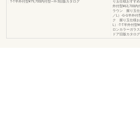
T-T半外付型¥79,700内付型—H-3旧版カタログ
り玉仕様おすすめ品番
外付型¥63,70
ラウン 握り玉仕様
／L）-G-G半外付
ク 握り玉仕様おす
L）-T-T半外付型
ロンカラーガラス
ドア旧版カタログ