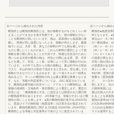
左ページから抽出された内容
右ページから抽出
断熱性とは断熱性断熱性とは、熱が移動するのをどれくらい抑
断熱性●熱貫流率
えることができるかを表す性能です。また、熱の移動が少ない
Wとなります。●
ことを断熱性が高いといいます。熱は、高温側から低温側に移
単位は㎡・K／W
動し、両側が同じ温度になったとき、移動が停止します。建築
の一般知識αi、
物でいえば、天井、壁、床などの材料の中でも熱を通しやすい
（W／㎡・K）λ
ものと通しにくいものがあり、これらの材料の選択によって熱
（W／㎡・K）d
移動を最小限に抑えることが大切です。快適な住生活のために
（ｍ）U＝１αi＋λ
用いられる冷房や暖房の熱は、外気との間にある窓、壁、天井
の温度が異なると
などを通して、対流、ふく射、伝導によって常に移動が行われ
空気へ熱が流れる
ています。その中でも窓からの熱の移動は、夏は約70％の割合
の温度差がある時
で入り、冬は約50％の割合で流出すると言われ、窓を通しての
率といいW／（㎡
移動が大きなウエイトを占めます。従って省エネルギー効果を
θ0の時、壁体の
高める上で、サッシの断熱性の向上は最も重要な要素となりま
熱量Ｑ（貫流熱量
す。なお、等級や判定基準については、JISに規定されていま
す。 U＝Q/A
す。断熱性必要等級の目安サッシ・ドアセットの断熱性は、建
明しますと、次の
築物の地域性・立地条件・居住環境により選定します。選定の
の固体表面には、
目安には、「建築物省エネ法」に規定または推奨された開口部
膜は伝熱上の大き
の断熱基準等がありますが、JIS等級では、等級が大きいほど断
わることを表面熱
熱性が高いことを表します。●窓の断熱性能計算方法JISA2102
面熱伝達率(α)
に、窓及びドアの熱性能（熱貫流率）の計算方法が規定されて
λ1λ2λ3Rα0θ
います。断熱性断熱性に関するJIS規定JISA4706･JISA4702に
スの占める面積が
断熱性による等級と判定基準が下表のように規定されていま
ラスを使用する