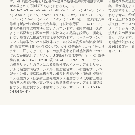
す。●断熱性の等級と判定基準●建具の断熱性試験方法熱貫流率
部屋の内外の温度
が等級との対応値以下でなければならない。
熱 量が増えます
H−1H−2H−3H−4H−5H−6H−7H−84.7W／（㎡・K）4.1W／（㎡・
で比較すると、ガ
K）3.5W／（㎡・K）2.9W／（㎡・K）2.3W／（㎡・K）1.9W／
わりません。④断
（㎡・K）1.5W／（㎡・K）1.1W／（㎡・K）性 能熱貫流率
体・仕上材を含め
等級［断熱性の等級と判定基準］［試験状態図］JISA4710に、
項では、ガラスの
建具の断熱性試験方法が規定されています。試験方法は下図の
適 合したガラス
ように高温室と低温室の間に試験体と加熱箱を設置し、測定を
損失内外の温度差
行ない熱貫流抵抗及び熱貫流率を求めます。ヒーターファンパ
量が 増えます。
ッフル熱箱取付パネル試験体バッフル低温室高温室気流吹出装
も断熱性能はほと
置※熱貫流率は建具の仕様やガラスの仕様等条件によって異なり
取付ける躯体・仕
ます。 詳しくは、窓・ドアの熱貫流率と日射熱取得率につい
さい。15
ての頁を確認してください。JIS等級熱貫流率W/（㎡・K）断熱
性能低い6.05.04.03.02.01.0高い4.74.13.52.92.31.91.51.1サッシ
の構造サッシとガラスによる断熱性能のイメージアルミサッシ
アルミ熱遮断構造サッシアルミ樹脂複合サッシ樹脂製サッシ木
製サッシ低い概略図単板ガラス低放射複層ガラス低放射複層ガ
ラス複層ガラス低放射三層複層ガラス複層ガラス低放射三層複
層ガラス複層ガラス高いアルミ熱遮断構造サッシアルミ樹脂複
合サッシ樹脂製サッシ木製サッシアルミサッシH-1H-2H-5H-6H-
7H-8H-3H-414