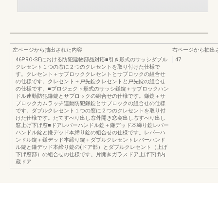
左ページから抽出された内容
右ページから抽出
46PRO-SEにおける防犯建物部品対応■引き形式のサッシダブル
47
クレセント１つの窓に２つのクレセントを取り付けた仕様で
す。クレセント＋サブロッククレセントとサブロックの組合せ
の仕様です。クレセント＋戸先錠クレセントと戸先錠の組合せ
の仕様です。■プロジェクト形式のサッシ鎌錠＋サブロックハン
ドル連動防犯鎌錠とサブロックの組合せの仕様です。鎌錠＋サ
ブロックカムラッチ連動防犯鎌錠とサブロックの組合せの仕様
です。ダブルクレセント１つの窓に２つのクレセントを取り付
けた仕様です。たてすべり出し窓外開き窓突出し窓すべり出し
窓上げ下げ窓■ドアレバーハンドル錠＋鎌デッド本締り錠レバー
ハンドル錠と鎌デッド本締り錠の組合せの仕様です。レバーハ
ンドル錠＋鎌デッド本締り錠＋ダブルクレセントレバーハンド
ル錠と鎌デッド本締り錠の(ドア部）とダブルクレセント（上げ
下げ窓部）の組合せの仕様です。片開きガラスドア上げ下げ内
蔵ドア