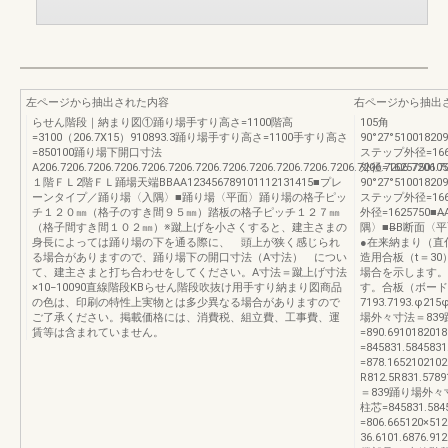
左ページから抽出された内容
右ページから抽出
らせん階段｜納まり図①踊り場手すり高さ=1100階高
105角
=3100（206.7X15）910893.3踊り場手すり高さ=1100手すり高さ
90°27°510018209
=850100踊り場下開口寸法
ステップ外径=16
A206.7206.7206.7206.7206.7206.7206.7206.7206.7206.7206.7206.7206.7206.7206.
外径=162575010
１階ＦＬ2階ＦＬ踊場天端BBAA123456789101112131415■プレ
90°27°510018209
ーンタイプ／踊り場〈入隅〉■踊り場〈平面〉踊り場の格子ピッ
ステップ外径=16
チ１２０㎜（格子のすき間９５㎜）踏板の格子ピッチ１２７㎜
外径=1625750
（格子間すき間１０２㎜）※蹴上げを小さくすると、建主さまの
隅〉■B̶B断面〈平
身長によっては踊り場の下を通る際に、 頭上が狭く感じられ
●在来納まり（直付
る場合がありますので、踊り場下の開口寸法（A寸法） につい
造用合板（t＝3
て、建主さまと打ち合わせをしてください。A寸法＝蹴上げ寸法
場合を示します。
×10−10090直線階段KBらせん階段吹抜け用手すり納まり図商品
す。合板（ボード
の色は、印刷の特性上実物とは多少異なる場合がありますので
7193.7193.φ
ご了承ください。掲載価格には、消費税、組立費、工事費、運
場外々寸法＝83
賃等は含まれていません。
=890.69101820
=845831.584583
=878.16521021
R812.5R831.57
＝839踊り場外々寸法＝
柱芯=845831.5845
=806.665120×51
36.6101.6876.91