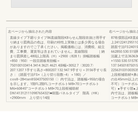
左ページから抽出された内容
右ページから抽出
直線タイプ下廻りタイプ86直線階段KBらせん階段吹抜け用手す
87有償部品KB
り納まり図商品の色は、印刷の特性上実物とは多少異なる場合
上24122412951
がありますのでご了承ください。掲載価格には、消費税、組立
踏面寸法FS2401
費、工事費、運賃等は含まれていません。直線階段 ｜納
662850.530.5
まり図胴差し480以上階高（H）=2900（828.1）掛幅踏板幅
法蹴上寸法36363
=850〈950〉一段目踏板有効幅＝
+1550.530.515
750100103414.3414.3621.4621.4掛幅=3052.7〈3020.7〉
137.545018750
207.1207.1手すり高さ=800207.132.947.9手すり＝3156手すり長
22563103100
さ：｛踏面寸法FS×（上り切り段数−4）＋180｝／
上段框補助材※鼻
cosθ−28×tanθ50437505150〈〉内寸法は、踏板幅=950の場合
の出45mm以上
を示します。1階FL2階FLコーチボルトM8×70コーチボルト
不可）コーチボルト
M6×60θ45°コーチボルトM8×70上段框補助材
可）●手すり部●上
DN1413121110987654321■樹脂パネルタイプ 階高（HK）
内寸法は、踏板幅=
=2900mm 上り切り14段
コーチボルトM8×