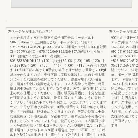
左ページから抽出された内容
右ページから抽出
＜土台参考図＞支柱台座支柱格子固定金具コーチボルト
90°手すり外径=162
M8×70286ｍｍ以上胴差し合板（ボード不可）１階ＦＬ
テップ外径=1663手す
49497193.7193.φ215φ10099023.55.8踊場外々寸法＝839有効開
4678953127
口＝780有効開口＝878.133.869.123.569.137.3踊場外々寸法＝
890.691018201
890.6踊場外々寸法＝890.6有効開口＝
=845831.584583
806.633.8DNDN105（120）または89105（120）105（120）ま
=806.665120×51
たは89105（120）（100）〈116〉（100）〈116〉■踊り場の納
36.6101.6876.91
まり■支柱下部の納まり■手すり格子と床の納まり重量が200kgf
開口寸法＜ご注意
以上かかりますので、支柱下部に基礎を敷設し、土台や根太部
ｍ、ボード厚12
分にも十分な強度を確保してください。強度が取れない場合
ます。（柱芯々寸法
は、崩落や陥没の危険があります。（３人昇降した場合、総重
1675）柱角1
量は約440㎏相当となります。安全率３とみて、耐荷重は1.5t以
開口を広げてくだ
上の束を使用してください。）踊り場天端周辺に、十分な強度
を確認してくださ
が確保できるような躯体梁（胴差し等）を左図のように設けて
り縁）を四方取り
ください。1段目の手すり格子下端は、床にねじ固定となります
ます。ご注意くだ
ので、十分な下地が必要です。■踊り場手すり上端の納まり踊り
リングを使用して
場手すり端部は、躯体止めとなりますので、所定の位置に十分
大理石、タイルは
な強度確保（下地の設置）が必要です。躯体設置が不可能な場
支柱部を避けてく
合は、オプションのエンド柱をご使用ください。＜入隅踊り場
（平面納まり）＞
＞＜平面踊り場＞1階FLコーチボルトM8×70胴差し270mm以上
すり
踊り場コーチボルトM8×70踊り場合板（ボード不可）コーチボ
ルトM8×70＜在来納まり（直付）＞＜2×4納まり（直付）＞※奥