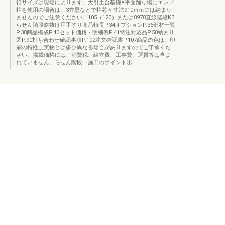
行サイズは現場によります。大引土台基礎※平面踊り場にエンド
柱を使用の場合は、3方壁などで柱芯々寸法910ｍｍには納まり
ませんのでご注意ください。105（120）または8978直線階段KB
らせん階段吹抜け用手すり商品特長P.34オプションP.36部材一覧
P.38商品構成P.40セット価格・明細例P.41特注対応品P.58納まり
図P.90打ち合わせ確認事項P.102注文確認書P.107商品の色は、印
刷の特性上実物とは多少異なる場合がありますのでご了承くだ
さい。掲載価格には、消費税、組立費、工事費、運賃等は含ま
れていません。らせん階段｜施工のポイント①