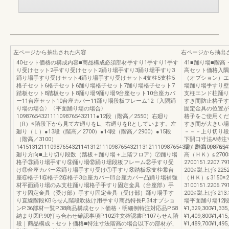
左ページから抽出された内容
右ページから抽出
40セット価格の構成内容■商品構成必須部材手すり1手すり1手す
41■踊り場■階
り受けセット2手すり受けセット2踊り場手すり3踊り場手すり3
高セット価格入隅
踊り場手すり受けセット4踊り場手すり受けセット4支柱5支柱5
（オプション）エ
格子セット6格子セット6踊り場格子セット7踊り場格子セット7
場踊り場手すり壁
踏板セット8踏板セット8踊り場9踊り場9台座セット10台座カバ
支柱エンド柱踊り
ー11台座セット10台座カバー11踊り場段板フレーム12〈入隅踊
すき間防止格子す
り場の場合〉〈平面踊り場の場合〉
固定金具の位置が
10987654321111098765432111●12段（階高／2550）右廻り
格子をご使用くだ
（R）※階段下から見て左廻りをL、右廻りをRとしています。左
すき間が大きい場
廻り（Ｌ）●13段（階高／2700）●14段（階高／2900）●15段
－－－上り切り段
（階高／3100）
下開口寸法A特注
141513121110987654321141312111098765432113121110987654321121110987654
場）階高（ＨＫ）蹴上げ
廻り方向■上り切り段数（踏板＋踊り場＋上階フロア）⑦踊り場
高（ＨＫ）≦2700※
格子③踊り場手すり⑨踊り場⑫踊り場段板フレーム②手すり受
2700151.2207
け⑪台座カバー④踊り場手すり受け①手すり⑧踏板⑤支柱⑩台
200≦蹴上げ≦2252.
座⑥格子1⑥格子2⑥格子3台座カバー凹台座カバー凸踊り場補強
（ＨＫ）≦3150※2
材平面踊り場のみ支柱踊り場格子手すり固定金具（台座部）手
3100151.2206
すり固定金具（受け部）手すり固定金具（受け部）踊り場手す
200≦蹴上げ≦2
り直線階段KBらせん階段吹抜け用手すり商品特長P.34オプショ
場平面踊り場12段25
ンP.36部材一覧P.38商品構成セット価格・明細例特注対応品P.58
¥1,329,300¥1,3
納まり図P.90打ち合わせ確認事項P.102注文確認書P.107らせん階
¥1,409,800¥1,4
段｜商品構成・セット価格■特注寸法階高の場合以下の部材が、
¥1,489,700¥1,4