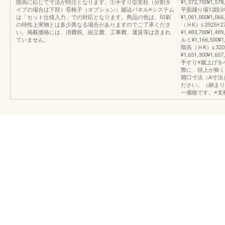
階高に応じて寸法が特注となります。①手すり⑤支柱（分割タ
¥1,572,700
イプの場合は下部）⑥格子（オプション）蹴込パネル※システム
平面踊り場12段24
は「セット仕様入力」での対応となります。商品の色は、印刷
¥1,061,000¥1,0
の特性上実物とは多少異なる場合がありますのでご了承くださ
（ＨK）≦2925※27
い。掲載価格には、消費税、組立費、工事費、運賃等は含まれ
¥1,483,700¥1,
ていません。
ルミ¥1,166,500¥1
階高（ＨK）≦3200※
¥1,651,300¥
手すり※蹴上げを
際に、頭上が狭く
開口寸法（A寸法
ださい。（納まり
一価格です。※支