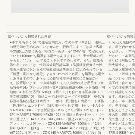
左ページから抽出された内容
右ページから抽出
■手すり高さについて住宅室内においての手すり高さは、法律上
KBらせん階段の
の規定値が定められていませんが、行政庁によっては屋上広場
す。床と合わせる
や2階以上の階にあるバルコニー高さ（令126条1項）で定められ
ください。・本商
ている1100mmを指導する場合もありますので、安全配慮の点
ださい。・本商品
からも、1100mmとすることをおすすめします。また、性能表
まりには対応して
示住宅においては、性能等級別設計基準（品質確保促進法の性
耐火構造として認
能表示住宅における性能等級別設計事例集）に定められている
上の耐火建築物の
『腰壁（足掛かり部分）より800mm以上必要』を指導する場合
ん。・上段框は商
もありますので、あらかじめ住宅性能評価機関にご確認のう
品（ラシッサ階段
え、設置願います。36直線階段KBらせん階段吹抜け用手すり商
施工時に合わせて
品特長P.34オプション部材一覧P.38商品構成P.40セット価格・明
っての注意事項発
細例P.41特注対応品P.58納まり図P.90打ち合わせ確認事項P.102
べて確認してから
注文確認書P.107：商品コードは特注コードです特部材 梱包内
ます。取付上のご
容規格品特注品仕様商品コード価格（円/梱包）商品コード価格
によるアルミ製品
（円/梱包）エンド柱※1（踊り場手すり固定用）1セットHA-EH-
す。発注前に、取
MARS¥37,000－－すき間防止パネル（クリア調）※21セットZZ-
お伝えしてから発
EP1-MARS¥15,700特注特¥20,400すき間防止格子※11セット（手
板の間に隙間が有
すり受け入）HA-SK-MARS¥12,300－－蹴込パネルセット（クリ
段で遊ぶようなこ
アマット）１２段1セットZZ-C125-MARS¥61,600特注（12段）
格子やパネル部に
特¥61,600１３段1セットZZ-C135-MARS¥67,200特注（13段）特
でください。格子
¥67,200１４段1セットZZ-C145-MARS¥72,800特注（14段）特
37階段床KBらせ