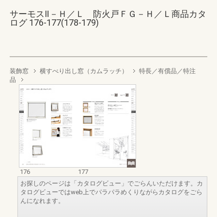
サーモスⅡ－Ｈ／Ｌ 防火戸ＦＧ－Ｈ／Ｌ商品カタ
ログ 176-177(178-179)
装飾窓
横すべり出し窓（カムラッチ）
特長／有償品／特注
品
176
177
お探しのページは「カタログビュー」でごらんいただけます。カ
タログビューではweb上でパラパラめくりながらカタログをごら
んになれます。