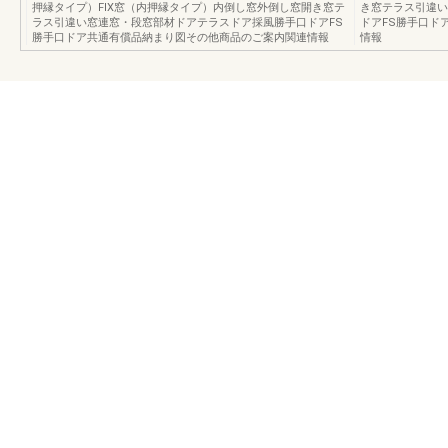
押縁タイプ）FIX窓（内押縁タイプ）内倒し窓外倒し窓開き窓テ
き窓テラス引違い
ラス引違い窓連窓・段窓部材ドアテラスドア採風勝手口ドアFS
ドアFS勝手口ド
勝手口ドア共通有償品納まり図その他商品のご案内関連情報
情報