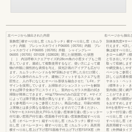
左ページから抽出された内容
右ページから抽出
装飾窓│横すべり出し窓（カムラッチ）横すべり出し窓（カムラ
別体換気窓※サー
ッチ）内観 プレシャスホワイトP06005［05705］内観 プレ
行えます。※詳し
シャスホワイトP06005［05705］外観 シャイングレー
像は縦すべり出し
06005［05705］031028［028028］閉じた状態開いた状態
きロール網戸（標
［ ］ 内法呼称スクエアサイズ約28cm角の小窓タイプもご用
と引き出しマグネ
意しています。連続して複数使用するなど、使い方によって建
取って収納します
物の外観に個性的な表情を与え、採光計画のアイデアも広がり
や網交換もしやす
ます。カムラッチハンドルを90°回転させて押した分だけ開く、
ページをご参照く
シンプル操作のカムラッチ。建物にフィットするスクエアな意
詳しくは共通有償
匠性と、人の手になじむオーバル形状を融合させた「L-Fit」デ
ヤネット・ペット
ザインを採用しています。お掃除ポジションストッパーを解除
（標準ネット・き
すれば障子全体が下にスライドし、室内からガラス外面の拭き
室内側に開く網戸
掃除が簡単にできます。※H≦770mmのみの設定です。※サイズ
ことができます。
によっては障子開き角度が異なります。詳しくは基本寸法／納
合、網戸の開閉が
まり参考図ページをご参照ください。商品の色は、印刷の特性
をおすすめします
上実物とは多少異なる場合がございますのでご了承ください。
Ⅱ-Hを使用サーモ
176サーモスⅡ-H/L防火戸FG-/L引違い窓単体引違い窓シャッター
ッター付引違い窓
付引違い窓雨戸付引違い窓面格子付引違い窓装飾窓縦すべり出
べり出し窓（オペ
し窓（オペレーター）縦すべり出し窓（カムラッチ）横すべり
すべり出し窓（オ
出し窓（オペレーター）横すべり出し窓（カムラッチ）高所用
高所用横すべり出
横すべり出し窓上げ下げ窓FS面格子付上げ下げ窓FSFIX窓（外
窓（外押縁タイプ