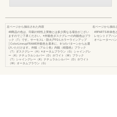
左ページから抽出された内容
右ページから抽出
48商品の色は、印刷の特性上実物とは多少異なる場合がござい
49PARTS本
ますのでご了承ください。※外観色ダスクグレーの内観色はブラ
レセントドアハン
ック（T）です。サーモスL・防火戸FG-Lカラーラインアップ
オペレーターハン
│ColorLineupFRAME外観色を基本に、6つのパターンからお選
びいただけます。外観（アルミ色）内観（樹脂色）ブラック
（T）ダスクグレー（H）※オータムブラウン（G）シャイングレ
ー（K）ナチュラルシルバー（D）ホワイト（W）ブラック
（T）シャイングレー（K）ナチュラルシルバー（D）ホワイト
（W）オータムブラウン（G）