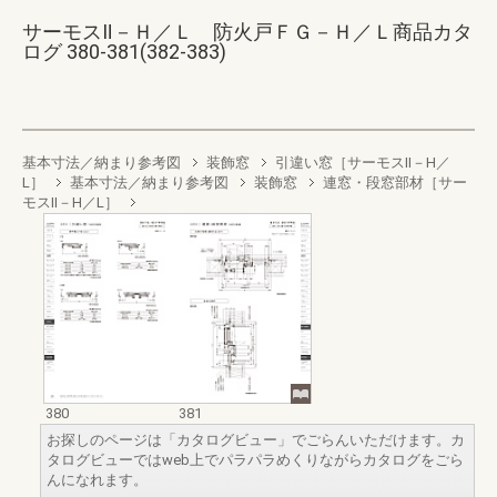
サーモスⅡ－Ｈ／Ｌ 防火戸ＦＧ－Ｈ／Ｌ商品カタ
ログ 380-381(382-383)
基本寸法／納まり参考図
装飾窓
引違い窓［サーモスII－H／
L］
基本寸法／納まり参考図
装飾窓
連窓・段窓部材［サー
モスII－H／L］
380
381
お探しのページは「カタログビュー」でごらんいただけます。カ
タログビューではweb上でパラパラめくりながらカタログをごら
んになれます。