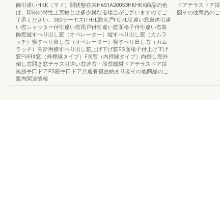
飾引違いHKK（マド）開状態在来H651A20053HKHKK商品の色
ドアテラスドア採
は、印刷の特性上実物とは多少異なる場合がございますのでご
図その他商品のご
了承ください。380サーモスⅡ-H/L防火戸FG-/L引違い窓単体引違
い窓シャッター付引違い窓雨戸付引違い窓面格子付引違い窓装
飾窓縦すべり出し窓（オペレーター）縦すべり出し窓（カムラ
ッチ）横すべり出し窓（オペレーター）横すべり出し窓（カム
ラッチ）高所用横すべり出し窓上げ下げ窓FS面格子付上げ下げ
窓FSFIX窓（外押縁タイプ）FIX窓（内押縁タイプ）内倒し窓外
倒し窓開き窓テラス引違い窓連窓・段窓部材ドアテラスドア採
風勝手口ドアFS勝手口ドア共通有償品納まり図その他商品のご
案内関連情報