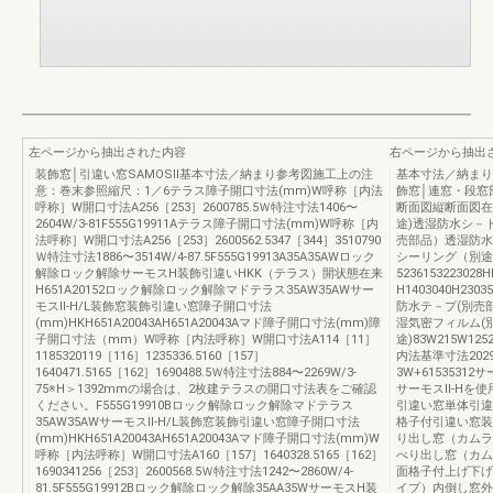
左ページから抽出された内容
右ページから抽出
装飾窓│引違い窓SAMOSⅡ基本寸法／納まり参考図施工上の注
基本寸法／納まり
意：巻末参照縮尺：1／6テラス障子開口寸法(mm)W呼称［内法
飾窓│連窓・段窓部
呼称］W開口寸法A256［253］2600785.5Ｗ特注寸法1406〜
断面図縦断面図在
2604W/3-81F555G19911Aテラス障子開口寸法(mm)W呼称［内
途)透湿防水シ－
法呼称］W開口寸法A256［253］2600562.5347［344］3510790
売部品）透湿防水
Ｗ特注寸法1886〜3514W/4-87.5F555G19913A35A35AWロック
シーリング（別途
解除ロック解除サーモスH装飾引違いHKK（テラス）開状態在来
52361532230
H651A20152ロック解除ロック解除マドテラス35AW35AWサー
H1403040H23035
モスⅡ-H/L装飾窓装飾引違い窓障子開口寸法
防水テ－プ(別売部
(mm)HKH651A20043AH651A20043Aマド障子開口寸法(mm)障
湿気密フィルム(
子開口寸法（mm）W呼称［内法呼称］W開口寸法A114［11］
途)83W215W12525
1185320119［116］1235336.5160［157］
内法基準寸法2029.
1640471.5165［162］1690488.5Ｗ特注寸法884〜2269W/3-
3W+6153531
75※H＞1392mmの場合は、2枚建テラスの開口寸法表をご確認
サーモスⅡ-Hを使用
ください。F555G19910Bロック解除ロック解除マドテラス
引違い窓単体引違
35AW35AWサーモスⅡ-H/L装飾窓装飾引違い窓障子開口寸法
格子付引違い窓装
(mm)HKH651A20043AH651A20043Aマド障子開口寸法(mm)W
り出し窓（カムラ
呼称［内法呼称］W開口寸法A160［157］1640328.5165［162］
べり出し窓（カム
1690341256［253］2600568.5Ｗ特注寸法1242〜2860W/4-
面格子付上げ下げ窓
81.5F555G19912Bロック解除ロック解除35AA35WサーモスH装
イプ）内倒し窓外