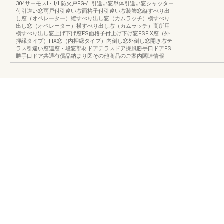
304サーモスⅡ-H/L防火戸FG-/L引違い窓単体引違い窓シャッター
付引違い窓雨戸付引違い窓面格子付引違い窓装飾窓縦すべり出
し窓（オペレーター）縦すべり出し窓（カムラッチ）横すべり
出し窓（オペレーター）横すべり出し窓（カムラッチ）高所用
横すべり出し窓上げ下げ窓FS面格子付上げ下げ窓FSFIX窓（外
押縁タイプ）FIX窓（内押縁タイプ）内倒し窓外倒し窓開き窓テ
ラス引違い窓連窓・段窓部材ドアテラスドア採風勝手口ドアFS
勝手口ドア共通有償品納まり図その他商品のご案内関連情報