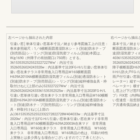
左ページから抽出された内容
右ページから抽出
引違い窓│単体引違い窓基本寸法／納まり参考図施工上の注意：
基本寸法／納まり
巻末参照縮尺：1／6横断面図透湿防水シ－ト(別途)防水テ－プ
断面図透湿防水シ
(別売部品)シ－リング(別途)防湿気密フィルム(別途)本図は、
途)防湿気密フィル
W≧1690（外障子の有効開口≧750用）とする。
403615353525
361535352525523227227Ww'：内法寸法
3526052602
35260526024243320w：内法基準寸法20FG-H/L引違い窓単体引
障子横断面図H63
違い窓在来テラス非常用進入口専用品W165横断面図
Ⅱ-H/L防火戸F
H639A20104A横断面図防湿気密フィルム(別途)透湿防水シ－ト
雨戸付引違い窓面
(別途)防水テ－プ(別売部品)シ－リング(別途)縦枠補強金具・枠
レーター）縦すべ
取付けねじ(上部のみ)523227227Ww'：内法寸法
ペレーター）横す
352605260242433361535352525w：内法基準寸法2020FG-H/L
し窓上げ下げ窓F
引違い窓単体引違い窓在来テラス非常用進入口専用品W160横断
プ）FIX窓（内
面図H639A20103A横断面図防湿気密フィルム(別途)透湿防水シ
い窓連窓・段窓部
－ト(別途)防水テ－プ(別売部品)シ－リング(別途)縦枠補強金
ア共通有償品納ま
具・枠取付けねじ(上部の
み)36153535252552332272822728W404033w：内法基準寸法
2020w'：内法寸法FG-H/L引違い窓単体引違い窓在来マド非常用
進入口専用品W160横断面図H639A20003A在来マド 非常用進
入口専用品 W160在来テラス 非常用進入口専用品 W160在
来テラス 非常用進入口専用品 W165商品の色は、印刷の特性
上実物とは多少異なる場合がございますのでご了承ください。