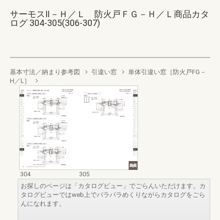
サーモスⅡ－Ｈ／Ｌ 防火戸ＦＧ－Ｈ／Ｌ商品カタ
ログ 304-305(306-307)
基本寸法／納まり参考図
引違い窓
単体引違い窓［防火戸FG－
H／L］
304
305
お探しのページは「カタログビュー」でごらんいただけます。カ
タログビューではweb上でパラパラめくりながらカタログをごら
んになれます。