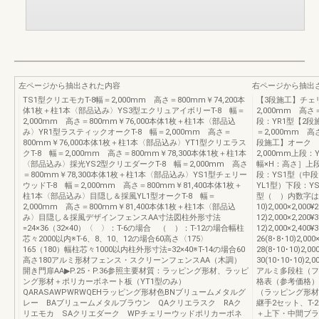
左ページから抽出された内容
右ページから抽出
TS1型クリエモカT-8幅＝2,000mm 高さ＝800mm￥74,200本
【3段施工】チェリ
体1枚＋柱1本〈部品込み〉YS3型エクリュアイボリーT-8 幅＝
2,000mm 高さ
2,000mm 高さ＝800mm￥76,000本体1枚＋柱1本〈部品込
段：YR1型【2段
み〉YR1型ラスティックオークT-8 幅＝2,000mm 高さ＝
＝2,000mm 高
800mm￥76,000本体1枚＋柱1本〈部品込み〉YT1型クリエラス
段施工】オーク T-
クT-8 幅＝2,000mm 高さ＝800mm￥78,300本体1枚＋柱1本
2,000mm上段
〈部品込み〉採光YS2型クリエダークT-8 幅＝2,000mm 高さ
幅×H：高さ］上
＝800mm￥78,300本体1枚＋柱1本〈部品込み〉YS1型チェリー
段：YS1型（中段
ウッドT-8 幅＝2,000mm 高さ＝800mm￥81,400本体1枚＋
YL1型）下段：Y
柱1本〈部品込み〉目隠し＆採風YL1型オークT-8 幅＝
型（ ）内数字は左:
2,000mm 高さ＝800mm￥81,400本体1枚＋柱1本〈部品込
10)2,000×2,000¥2
み〉目隠し＆採風デザインフェンスAA寸法図柱外形寸法
12)2,000×2,200¥3
=24×36（32×40）〈 〉：T-6の場合 （ ）：T-12の場合幅柱
12)2,000×2,400¥
芯々2000以内※T-6、8、10、12の場合60高さ〈175〉
26(8･8･10)2,000×
165（180）幅柱芯々1000以内柱外形寸法=32×40※T-14の場合60
28(8･10･10)2,000
高さ180アルミ形材フェンス・スクリーンフェンスAA（木調）
30(10･10･10)2,00
開き門扉AA▶P.25・P.36参照主要材質：ラッピング形材、ラッピ
アルミ多段柱（フ
ング形材＋ポリカーボネート板（YT1型のみ）
格表（参考価格）
QARASAWPWRWQEHラッピング形材色BNブリュームメタルグ
（ラッピング形材
レー BAブリュームメタルブラウン QAクリエラスク RAク
継手2セット、T-
リエモカ SAクリエダーク WPチェリーウッドポリカーボネ
＋上下・中間ブラ