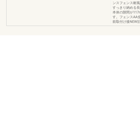
ンスフェンス耐風
すっきり納める長
本体の隙間が11
す。フェンスAA全
前取付け後NEW