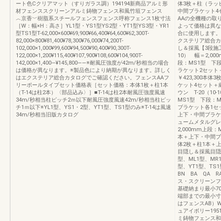
ート色Cクリアマット（すりガラス調）194194新商品アルミ形
体3枚＋柱（ラッ
材フェンススクリーンアルミ鋳物フェンス和風竹垣フェンス
中間ブラケット4
︿京香﹀樹脂系スチールフェンスフェンス呼称フェンス1枚寸法
AAの全機種の取
［W：幅×H：高さ］YL1型・YS1型YS2型・YT1型YS3型・YR1
よって価格は異な
型TS1型T-62,000×600¥69,900¥66,400¥64,600¥62,300T-
合に使用します。
82,000×800¥81,400¥78,300¥76,000¥74,200T-
クステリア総合カ
102,000×1,000¥99,600¥94,500¥90,400¥90,300T-
し＆採風【3段施工
122,000×1,200¥115,400¥107,900¥108,600¥104,900T-
10） 幅＝2,00
142,000×1,400―¥145,800――※耐風圧強度が42m/秒相当の場合
段：MS1型 下段
は価格が異なります。※製品色により納期が異なります。詳しく
ラケット2セット
はエクステリア総合カタログでご確認ください。フェンスAAフ
￥423,300本
リーポールタイプセット価格表［セット価格：本体1枚＋柱1本
ケット4セット＋
（T-14は柱2本）〈部品込み〉］■T-14は柱2本耐風圧強度風速
ウン T-20（10
34m/秒相当柱ピッチ2ｍ以下耐風圧強度風速42m/秒相当柱ピッ
MS1型 下段：M
チ1ｍ以下※YL1型、YS1・2型、YT1型、TS1型のみ※T-14は風速
ブラケット各1セッ
34m/秒相当旧版カタログ
上下・中間ブラケ
ュームメタルグレー 
2,000mm上段：
本＋上下・中間ブラ
体2枚＋柱1本＋
目隠し＆採風目隠
型、ML1型、MR1
型、YT1型、T
BN BA QA 
ス・スクリーンフ
基礎納まり最小7
端部までの最小寸
はフェンスAB）
ュアイボリー19
ミ鋳物フェンス和