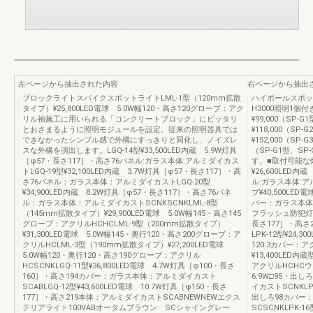
左ページから抽出された内容
右ページから抽出
ブロックライトスパイクスポットライトLML-1型（120mm拡散
ハイポールスポッ
タイプ）¥25,800LED電球 5.0W幅120・高さ120グローブ：アク
H3000照明1個付
リル袖施工に用いられる「コンクリートブロック」にピッタリ
¥99,000（SP-
とおさまるように照明モジュールを設定。従来の照明器具では
¥118,000（SP
できなかったシンプル感で外構にすっきりと同化し、ノイズレ
¥152,000（
スな外構を演出します。LGQ-14型¥33,500LED内蔵 5.9W灯具
（SP-G1型、S
［φ57・長さ117］・高さ76パネル:ガラス本体:アルミダイカス
す。■取付可能な灯
トLGQ-19型¥32,100LED内蔵 3.7W灯具［φ57・長さ117］・高
¥26,600LED
さ76パネル：ガラス本体：アルミダイカストLGQ-20型
ル:ガラス本体:ア
¥34,900LED内蔵 8.2W灯具［φ57・長さ117］・高さ76パネ
プ¥40,500LED
ル：ガラス本体：アルミダイカストSCNKSCNKLML-8型
バー：ガラス本体
（145mm拡散タイプ）¥29,900LED電球 5.0W幅145・高さ145
フラッシュ防犯灯タイ
グローブ：アクリルHCHCLML-9型（200mm拡散タイプ）
長さ177］・高さ
¥31,300LED電球 5.0W幅145・奥行120・高さ200グローブ：ア
LPK-12型¥24,
クリルHCLML-3型（190mm拡散タイプ）¥27,200LED電球
120.3カバー：
5.0W幅120・奥行120・高さ190グローブ：アクリル
¥13,400LED
HCSCNKLGQ-11型¥36,800LED電球 4.7W灯具［φ100・長さ
アクリルHCHCウォ
160］・高さ194カバー：ガラス本体：アルミダイカスト
6.9W□95・出
SCABLGQ-12型¥43,600LED電球 10.7W灯具［φ150・長さ
イカストSCNKLPK
177］・高さ219本体：アルミダイカストSCABNEWNEWエクス
出しろ98カバー
テリアライト100VABオータムブラウン SCシャイングレー
SCSCNKLPK-1