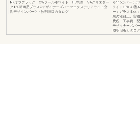
NKオフブラック CWクールホワイト HC乳白 SAクリエダー
ろ115カバー：
ク180新商品プラスGデザイナーズパーツエクステリアライト空
ライトLPK-41型¥
間デザインパーツ・照明旧版カタログ
ー：ガラス本体：
刷の性質上、実物
費税・工事費・配
デザイナーズパー
照明旧版カタログ