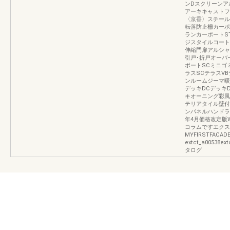
ンDスクリーンア
アーキキャストフ
〈京香〉スチール
転落防止柵カーポ
ランカーポートS
ジスタイルコート
伸縮門扉アルシャ
引戸･折戸オーバ
ポートSCミニゴ
ラスSCテラスV
ンルームジーマ暖
デッキDCデッキ
キオーニング彩風
テリアタイル壁付
ンパネルハンドライ
年4月価格改定版
コラムですエクス
MYFIRSTFAC
extct_a00538ex
タログ