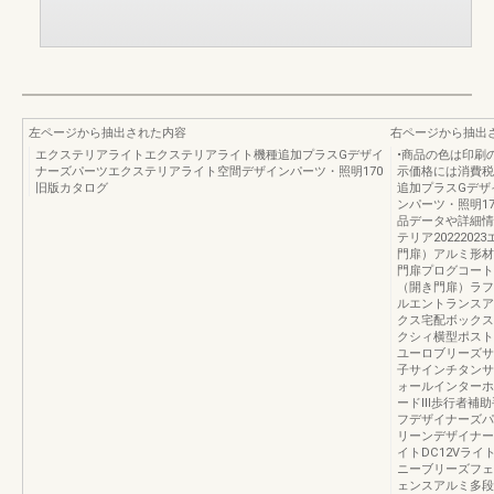
左ページから抽出された内容
右ページから抽出
エクステリアライトエクステリアライト機種追加プラスGデザイ
•商品の色は印刷
ナーズパーツエクステリアライト空間デザインパーツ・照明170
示価格には消費税
旧版カタログ
追加プラスGデザ
ンパーツ・照明1
品データや詳細情
テリア202220
門扉）アルミ形材
門扉プログコート
（開き門扉）ラフ
ルエントランスア
クス宅配ボックス
クシィ横型ポスト
ユーロブリーズサ
子サインチタンサ
ォールインターホ
ードⅢ歩行者補助
フデザイナーズパ
リーンデザイナー
イトDC12Vライ
ニーブリーズフェ
ェンスアルミ多段