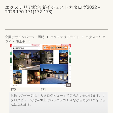
エクステリア総合ダイジェストカタログ2022－
2023 170-171(172-173)
空間デザインパーツ・照明
エクステリアライト
エクステリア
ライト 施工例
170
171
お探しのページは「カタログビュー」でごらんいただけます。カ
タログビューではweb上でパラパラめくりながらカタログをごら
んになれます。