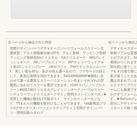
左ページから抽出された内容
右ページから抽出
空間デザインパーツデザイナーズパーツウォールスクリーン主
デザイナーズボー
要材質：アルミ樹脂複合板+EPS、アルミ形材、ラッピング形材
形材リアルな質感
ラッピング形材色RAクリエモカ SAクリエダーク WNグレイ
とができます。R
ッシュオーク XNノーブルストーン WPチェリーウッドアル
表情がつくれます
ミ色SCシャイングレー JWホワイト PWナチュラルシルバー
部分的に使うこと
F 美しい面を持ち、高さや色も選べるので、ファサードの顔と
アもその場で形に
して、多彩な表情を演出できます。RASAWNXNWP■個性に合
多少違うことがあ
わせて選べる豊富なカラーバリエーション住まいそれぞれの雰
費は含まれていま
囲気に合わせてカラーを選択できます。H241スパンノーブルス
エクステリアライ
トーン¥602,100クリエモカグレイッシュオークノーブルストー
ームにも最適です
ンチェリーウッドクリエダークサイン照明ポストインターホン■
かけずリフォーム
充実した機能が取付け可能ポスト、サインやインターホンな
す。▶Before
ど、門まわりの機能を取付けることができます。166新商品プラ
部分にデザイナー
スGデザイナーズパーツエクステリアライト空間デザインパー
ィネートで統一感
ツ・照明旧版カタログ