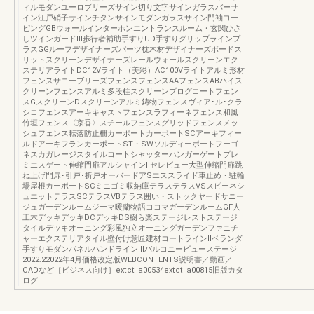
ィルモダンユーロブリーズサイン切り文字サインガラスバーサ
イン江戸硝子サインチタンサインモダンガラスサイン門袖コー
ピングGBウォールインターホンエントランスルーム・玄関ひさ
しツインガードⅢ歩行者補助手すりUD手すりグリップラインプ
ラスGGルーフデザイナーズパーツ枕木材デザイナーズボードス
リットスクリーンデザイナーズレールウォールスクリーンエク
ステリアライトDC12Vライト（美彩）AC100Vライトアルミ形材
フェンスサニーブリーズフェンスフェンスAAフェンスABハイス
クリーンフェンスアルミ多段柱スクリーンプログコートフェン
スGスクリーンDスクリーンアルミ鋳物フェンスヴィア･ル･クラ
シコフェンスアーキキャストフェンスラフィーネフェンス和風
竹垣フェンス〈京香〉スチールフェンスグリッドフェンスメッ
シュフェンス転落防止柵カーポートカーポートSCアーキフィー
ルドアーキフランカーポートST・SWソルディーポートフーゴ
ネスカガレージスタイルコートシャッターハンガーゲートプレ
ミエスゲート伸縮門扉アルシャインⅡセレビュー大型伸縮門扉跳
ね上げ門扉･引戸･折戸オーバードアSエススライド車止め・駐輪
場屋根カーポートSCミニゴミ収納庫テラステラスVSスピーネシ
ュエットテラスSCテラスVBテラス囲い・ストックヤードサニー
ジュガーデンルームジーマ暖蘭物語ココマガーデンルームGF人
工木デッキデッキDCデッキDS樹ら楽ステージレストステージ
タイルデッキオーニング彩風独立オーニングガーデンファニチ
ャーエクステリアタイル壁付け意匠建材コートラインⅡベランダ
手すりモダンパネルハンドラインⅢバルコニービューステージ
2022.22022年4月価格改定版WEBCONTENTS説明書／動画／
CADなど［ビジネス向け］extct_a00534extct_a00815旧版カタ
ログ