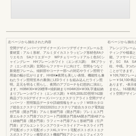
左ページから抽出された内容
右ページから抽出
空間デザインパーツデザイナーズパーツデザイナーズレール主
アレンジフレーム
要材質：アルミ形材、アルミダイカストラッピング形材色RAク
ティングや植栽と
リエモカ SAクリエダーク WPチェリーウッドアルミ色SCシ
能。ファサードに
ャイングレー HHプレーンホワイト（エンボス調） BKブラッ
す。SC RA 
ク（エンボス調）玄関からファサードに向けて、空間をつなぐ
柱、中桟。3つの
新発想フレーム。傾斜部やコーナー部への対応やライン照明で
ことができます。35
用途の幅が広がります。HHBK■夜間も美しい表情。機能性も兼
￥109,700フレ
ねたライン照明笠木の裏側にLEDライトを組み込んだライン照
レー￥54,100
明。足元を明るく照らし、夜間のアプローチを幻想的に演出し
あります。•表示
ます。H08W30+W20標準+傾斜納まりH04W20+W30L字連結納
ません。163新
まりプレーンホワイト（エンボス調）￥459,200LED照明162新
イト空間デザイン
商品プラスGデザイナーズパーツエクステリアライト空間デザイ
ンパーツ・照明製品データや詳細情報をチェック！WEBカタロ
グ総合エクステリア20222023エクステリア総合カタログ電気錠
付門扉（開き門扉）アルミ形材門扉（開き門扉）プレミエス門
扉エルネクス門扉プログコート門扉開き門扉AA開き門扉ABアル
ミ鋳物門扉（開き門扉）ラフィーネ門扉アルミ形材門扉（引戸
門扉）ダブルエントランスアウタースライドアーキスライド門
戸宅配ボックス宅配ボックスKLスマート宅配ポストポストエク
スポストアクシィ横型ポスト機能門柱アクシィルミフェイスウ