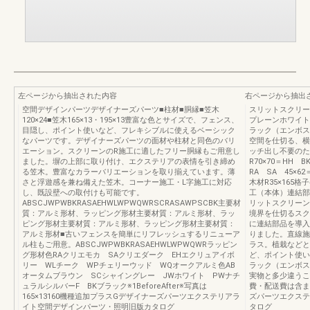
左ページから抽出された内容
右ページから抽出
空間デザインパーツデザイナーズパーツ■柱材■胴縁■笠木
スリットスクリー
120×24■笠木165×13・195×13豊富な色とサイズで、フェンス、
プレーンホワイト
目隠し、ポイント使いなど、フレキシブルに使えるベーシック
ラック（エンボス
なパーツです。デザイナーズパーツの面材や柱材と同色のバリ
空間を仕切る、横
エーション。スクリーンのR施工に適したフリー胴縁もご用意し
ッチ出し不要のた
ました。塀の上部に取り付け、エクステリアの表情を引き締め
R70×70＝HH 
る笠木。豊富なカラーバリエーションを取り揃えています。薄
RA SA 45×62
さと浮遊感を兼ね備えた笠木。コーナー施工・L字施工に対応
木材R35×165
し、既設壁への取付けも可能です。
工（本体）連結部
ABSCJWPWBKRASAEHWLWPWQWRSCRASAWPSCBK主要材
リットスクリーン
質：アルミ形材、ラッピング形材主要材質：アルミ形材、ラッ
境界を仕切るスク
ピング形材主要材質：アルミ形材、ラッピング形材主要材質：
に連結部品を導入
アルミ形材■古いフェンスを簡単にリフレッシュするリニューア
りました。直線施
ル柱もご用意。ABSCJWPWBKRASAEHWLWPWQWRラッピン
ラス。植栽などと
グ形材色RAクリエモカ SAクリエダーク EHエクリュアイボ
ど、ポイント使いに
リー WLチーク WPチェリーウッド WQオークアルミ色AB
ラック（エンボス調
オータムブラウン SCシャイングレー JWホワイト PWナチ
実物と多少違うこ
ュラルシルバーF BKブラック※1BeforeAfter※写真は
費・配送費は含ま
165×13160機種追加プラスGデザイナーズパーツエクステリアラ
ズパーツエクステ
イト空間デザインパーツ・照明旧版カタログ
タログ