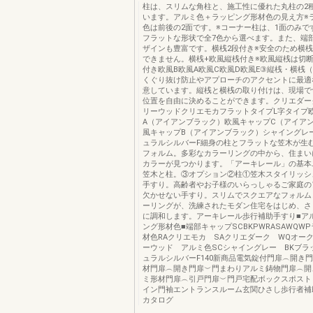
柱は、スリムな角柱と、施工性に優れた丸柱の2
います。アルミ色＋ラッピング形材色の見え方※
色は前後の2面です。※コーナー柱は、1面のみで
フラットな形状で全7色から選べます。また、端
ザインも豊富です。横桟2段付き※安全のため横
できません。横桟+欧風縦桟付き※欧風縦桟は切
付き欧風B欧風A欧風C欧風D欧風E③縦桟・横桟
くぐり抜け防止やアプローチのアクセントに最適
意しています。縦桟と横桟の取り付けは、現場で
位置を自由に決めることができます。クリエダー
リーウッドクリエモカフラットタイプL字タイプ
A（アイアンブラック）欧風キャップC（アイア
風キャップB（アイアンブラック）シャイングレ
ュラルシルバーF細身の柱とフラットな笠木が生
フォルム。多彩なカラーリングの中から、住まい
カラーが見つかります。「アーキレール」の基本
笠木と柱。③オプション②柱①笠木スタイリッシ
手すり。高齢者やお子様のいらっしゃるご家庭の
欠かせない手すり。スリムでスクエアなフォルム
ーリングが、洗練されたモダン住宅をはじめ、さ
に調和します。アーキレール歩行補助手すり■ア
ング形材色■端部キャップSCBKPWRASAWQW
材色RAクリエモカ SAクリエダーク WQオー
ーウッド アルミ色SCシャイングレー BKブラ
ュラルシルバーF140新商品電気錠付門扉︵開き
材門扉︵開き門扉︶門まわりアルミ鋳物門扉︵開
ミ形材門扉︵引戸門扉︶門戸宅配ボックスポスト
イン門袖エントランスルーム玄関ひさし歩行者補
カタログ