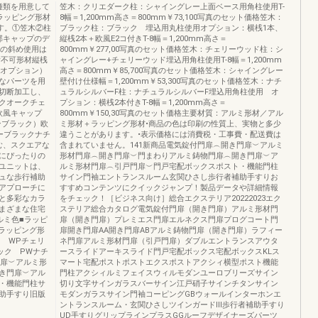
種類を用意して
笠木：クリエダーク柱：シャイングレー上面ベース用角柱使用T-
ラッピング形材
8幅＝1,200mm高さ＝800mm￥73,100写真のセット価格笠木：
す。①笠木②柱
ブラック柱：ブラック 埋込用丸柱使用オプション：横桟1本、
部キャップのデ
縦桟2本＋欧風E2コ付きT-8幅＝1,200mm高さ＝
桟の斜め使用は
800mm￥277,00写真のセット価格笠木：チェリーウッド柱：シ
断不可形材縦桟
ャイングレー+チェリーウッド埋込用角柱使用T-8幅＝1,200mm
（オプション）
高さ＝800mm￥85,700写真のセット価格笠木：シャイングレー
なパーツを用
壁付け仕様幅＝1,200mm￥53,300写真のセット価格笠木：ナチ
切断加工し、
ュラルシルバーF柱：ナチュラルシルバーF埋込用角柱使用 オ
クオークチェ
プション：横桟2本付きT-8幅＝1,200mm高さ＝
欧風キャップ
800mm￥150,30写真のセット価格主要材質：アルミ形材／アル
ンブラック）欧
ミ形材＋ラッピング形材•商品の色は印刷の性質上、実物と多少
ーブラックナチ
違うことがあります。•表示価格には消費税・工事費・配送費は
む、スクエアな
含まれていません。141新商品電気錠付門扉︵開き門扉︶アルミ
にぴったりの
形材門扉︵開き門扉︶門まわりアルミ鋳物門扉︵開き門扉︶ア
ユニットは、
ルミ形材門扉︵引戸門扉︶門戸宅配ボックスポスト・機能門柱
ュな歩行補助
サイン門袖エントランスルーム玄関ひさし歩行者補助手すりお
アプローチに
すすめコンテンツにクイックジャンプ！製品データや詳細情報
と多彩なカラ
をチェック！［ビジネス向け］総合エクステリア20222023エク
まざまな住宅
ステリア総合カタログ電気錠付門扉（開き門扉）アルミ形材門
ルミ色■ラッピ
扉（開き門扉）プレミエス門扉エルネクス門扉プログコート門
Pラッピング形
扉開き門扉AA開き門扉ABアルミ鋳物門扉（開き門扉）ラフィー
ク WPチェリ
ネ門扉アルミ形材門扉（引戸門扉）ダブルエントランスアウタ
ック PWナチ
ースライドアーキスライド門戸宅配ボックス宅配ボックスKLス
門扉︶アルミ形
マート宅配ポストポストエクスポストアクシィ横型ポスト機能
き門扉︶アル
門柱アクシィルミフェイスウィルモダンユーロブリーズサイン
・機能門柱サ
切り文字サインガラスバーサイン江戸硝子サインチタンサイン
助手すり旧版
モダンガラスサイン門袖コーピングGBウォールインターホンエ
ントランスルーム・玄関ひさしツインガードⅢ歩行者補助手すり
UD手すりグリップラインプラスGGルーフデザイナーズパーツ