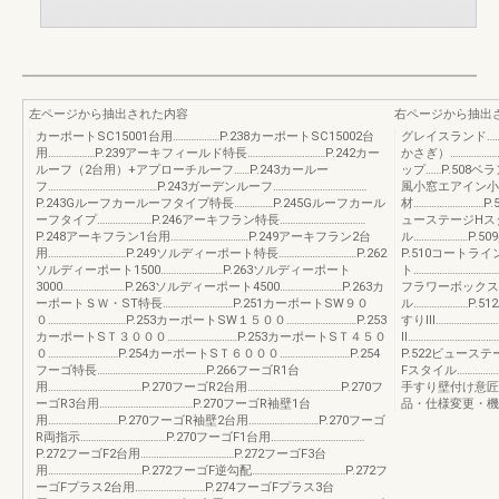
左ページから抽出された内容
右ページから抽出
カーポートSC15001台用………………P.238カーポートSC15002台
グレイスランド……
用………………P.239アーキフィールド特長…………………………P.242カー
かさぎ）……………
ルーフ（2台用）+アプローチルーフ……P.243カールー
ップ……P.508ベ
フ……………………………………P.243ガーデンルーフ………………………………
風小窓エアイン小窓
P.243Gルーフカールーフタイプ特長……………P.245Gルーフカール
材………………………P
ーフタイプ…………………P.246アーキフラン特長……………………………
ューステージHスタ
P.248アーキフラン1台用…………………………P.249アーキフラン2台
ル…………………P
用…………………………P.249ソルディーポート特長…………………………P.262
P.510コートライン
ソルディーポート1500……………………P.263ソルディーポート
ト………………………
3000……………………P.263ソルディーポート4500……………………P.263カ
フラワーボックス
ーポートＳＷ・ST特長………………………P.251カーポートSW９０
ル…………………P.5
０…………………………P.253カーポートSW１５００………………………P.253
すりⅢ……………………
カーポートSＴ３０００………………………P.253カーポートSＴ４５０
Ⅱ…………………………
０………………………P.254カーポートSＴ６０００………………………P.254
P.522ビューステ
フーゴ特長……………………………………P.266フーゴR1台
Fスタイル…………
用………………………………P.270フーゴR2台用………………………………P.270フ
手すり壁付け意匠
ーゴR3台用………………………………P.270フーゴR袖壁1台
品・仕様変更・機
用………………………P.270フーゴR袖壁2台用………………………P.270フーゴ
R両指示……………………………P.270フーゴF1台用………………………………
P.272フーゴF2台用………………………………P.272フーゴF3台
用………………………………P.272フーゴF逆勾配………………………………P.272フ
ーゴFプラス2台用………………………P.274フーゴFプラス3台