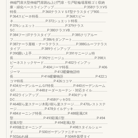
伸縮門扉大型伸縮門扉跳ね上げ門扉・引戸駐輪場屋根ゴミ収納
庫・緑化ベースラインアップ……………………………………P.358テラスVS
特長………………………………P.360テラスＶＳF型テラスタイプ900…………
P.364スピーネ特長…………………………………P.368スピー
ネ………………………………………P.372シュエット特長…………………………………
P.376シュエット……………………………………P.379テラス
SC………………………………………P.380テラスVB………………………………………
P.384フーゴFテラスタイプ…………………………P.385クリアルー
フ……………………………………P.386モダンアート……………………………………
P.387ナーラ屋根・ナーラテラス……………………P.388Gルーフテラス
タイプ…………………………P.389ラインアップ……………………………………
P.390囲い上手…………………………………………P.391サニージュ特
長………………………………P.392サニージュ……………………………………P.398ス
ピーネストックヤード…………………………P.402ラインアッ
プ……………………………………P.404ジーマ特長……………………………………P.406
ジーマ…………………………………………P.412暖蘭物語特
長…………………………………P.416暖蘭物語………………………………………P.422コ
コマ特長……………………………………P.426ココマ…………………………………………
P.434ガーデンルームＧF特長………………………P.440ガーデンルーム
ＧF…………………………P.448オーダーカーテン・対応タイル…………………
P.452ラインアップ……………………………………P.456デッキ
DC………………………………………P.458デッキDS………………………………………
P.464樹ら楽ステージ木彫/樹ら楽ステージ………P.470レストステ
ージ…………………………………P.478タイルデッキ……………………………………
P.484オーニング特長………………………………P.488彩風CR
型……………………………………P.493彩風C型………………………………………P.494
彩風S型………………………………………P.494彩風L型………………………………………
P.495独立オーニング…………………………………P.498スタイルシェー
ド………………………………P.500ガーデンファニチャー…………………………
P.502ぬれ縁……………………………………………P.504外装壁タイ