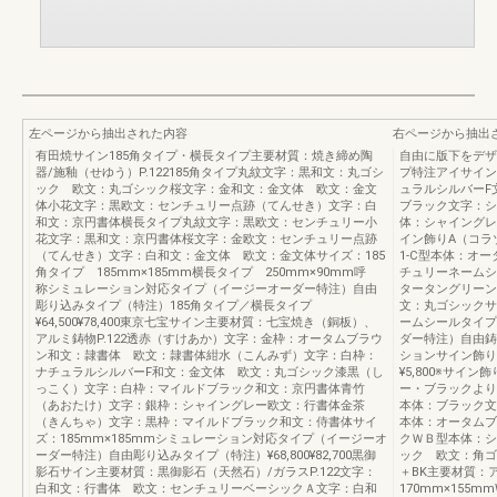
左ページから抽出された内容
右ページから抽出
有田焼サイン185角タイプ・横長タイプ主要材質：焼き締め陶
自由に版下をデザ
器/施釉（せゆう）P.122185角タイプ丸紋文字：黒和文：丸ゴシ
プ特注アイサイン主
ック 欧文：丸ゴシック桜文字：金和文：金文体 欧文：金文
ュラルシルバーF
体小花文字：黒欧文：センチュリー点跡（てんせき）文字：白
ブラック文字：シ
和文：京円書体横長タイプ丸紋文字：黒欧文：センチュリー小
体：シャイングレ
花文字：黒和文：京円書体桜文字：金欧文：センチュリー点跡
イン飾りA（コラ
（てんせき）文字：白和文：金文体 欧文：金文体サイズ：185
1-C型本体：オ
角タイプ 185mm×185mm横長タイプ 250mm×90mm呼
チュリーネームシ
称シミュレーション対応タイプ（イージーオーダー特注）自由
タータングリーン
彫り込みタイプ（特注）185角タイプ／横長タイプ
文：丸ゴシックサ
¥64,500¥78,400東京七宝サイン主要材質：七宝焼き（銅板）、
ームシールタイプ
アルミ鋳物P.122透赤（すけあか）文字：金枠：オータムブラウ
ダー特注）自由鋳込み
ン和文：隷書体 欧文：隷書体紺水（こんみず）文字：白枠：
ションサイン飾りA
ナチュラルシルバーF和文：金文体 欧文：丸ゴシック漆黒（し
¥5,800※サイ
っこく）文字：白枠：マイルドブラック和文：京円書体青竹
ー・ブラックより
（あおたけ）文字：銀枠：シャイングレー欧文：行書体金茶
本体：ブラック文
（きんちゃ）文字：黒枠：マイルドブラック和文：侍書体サイ
本体：オータムブ
ズ：185mm×185mmシミュレーション対応タイプ（イージーオ
クＷＢ型本体：シ
ーダー特注）自由彫り込みタイプ（特注）¥68,800¥82,700黒御
ック 欧文：角ゴシ
影石サイン主要材質：黒御影石（天然石）/ガラスP.122文字：
＋BK主要材質：ア
白和文：行書体 欧文：センチュリーベーシックＡ文字：白和
170mm×155m