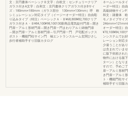
文：京円書体ベーシックＢ文字：白欧文：センチュリークリア
ネームシールタイ
ガラス付きA文字：白和文：京円書体クリアガラス付きBサイ
ーダー特注）自由鋳込み
ズ：180mm×180mm（ガラス部分 130mm×130mm）呼 称
高級鋳物サインP
シミュレーション対応タイプ（イージーオーダー特注）自由彫
和文：隷書体 欧
り込みタイプ（特注）ベーシックＡ・Ｂ¥68,800¥82,700クリア
モノタイプサイズ
ガラス付きＡ・Ｂ¥84,100¥98,100130新商品電気錠付門扉︵開き
246mm×12
門扉︶アルミ形材門扉︵開き門扉︶門まわりアルミ鋳物門扉
オーダー特注）自
︵開き門扉︶アルミ形材門扉︵引戸門扉︶門 戸宅配ボックス
¥70,100¥84,
ポスト・機能門柱サイン門 袖エントランスルーム玄関ひさし
ンシステムでお好
歩行者補助手すり旧版カタログ
レーション対応タ
少違うことがあり
は含まれていませ
に版下依頼された
物件における版下
ターン）となりま
すので、予めご了
扉︶アルミ形材門
き門扉︶アルミ形
ト・機能門柱サイ
補助手すり旧版カ