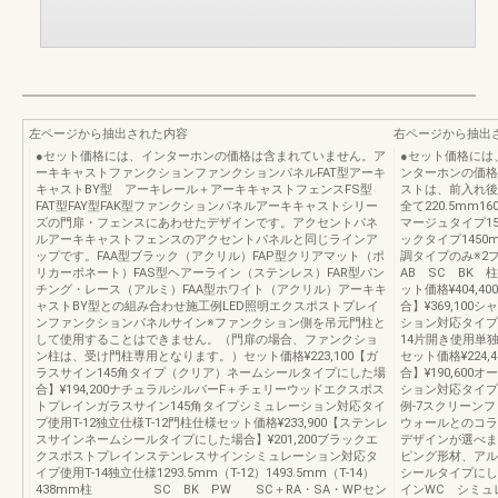
左ページから抽出された内容
右ページから抽出
●セット価格には、インターホンの価格は含まれていません。ア
●セット価格には
ーキキャストファンクションファンクションパネルFAT型アーキ
ンターホンの価格
キャストBY型 アーキレール＋アーキキャストフェンスFS型
ストは、前入れ後
FAT型FAY型FAK型ファンクションパネルアーキキャストシリー
全て220.5mm1
ズの門扉・フェンスにあわせたデザインです。アクセントパネ
マージュタイプ15
ルアーキキャストフェンスのアクセントパネルと同じラインア
ックタイプ1450
ップです。FAA型ブラック（アクリル）FAP型クリアマット（ポ
調タイプのみ※2
リカーボネート）FAS型ヘアーライン（ステンレス）FAR型パン
AB SC BK 
チング・レース（アルミ）FAA型ホワイト（アクリル）アーキキ
ット価格¥404,
ャストBY型との組み合わせ施工例LED照明エクスポストプレイ
合】¥369,10
ンファンクションパネルサイン※ファンクション側を吊元門柱と
ション対応タイプ
して使用することはできません。（門扉の場合、ファンクショ
14片開き使用単
ン柱は、受け門柱専用となります。）セット価格¥223,100【ガ
セット価格¥224
ラスサイン145角タイプ（クリア）ネームシールタイプにした場
合】¥190,60
合】¥194,200ナチュラルシルバーF＋チェリーウッドエクスポス
ション対応タイプ
トプレインガラスサイン145角タイプシミュレーション対応タイ
例-7スクリーン
プ使用T-12独立仕様T-12門柱仕様セット価格¥233,900【ステンレ
ウォールとのコラ
スサインネームシールタイプにした場合】¥201,200ブラックエ
デザインが選べま
クスポストプレインステンレスサインシミュレーション対応タ
ピング形材、アルミ
イプ使用T-14独立仕様1293.5mm（T-12）1493.5mm（T-14）
シールタイプにした
438mm柱 SC BK PW SC＋RA・SA・WPセン
インWC シミュ