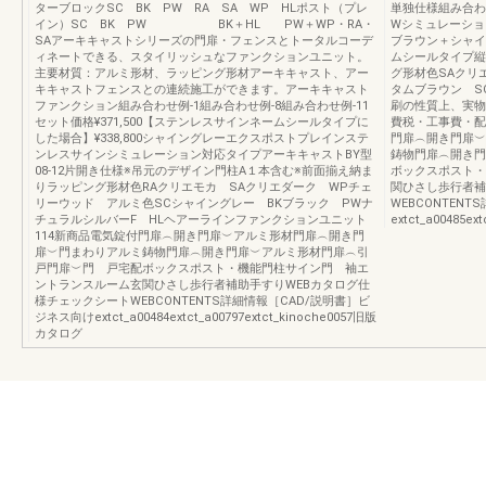
ターブロックSC BK PW RA SA WP HLポスト（プレ
単独仕様組み合わせ
イン）SC BK PW BK＋HL PW＋WP・RA・
Wシミュレーション
SAアーキキャストシリーズの門扉・フェンスとトータルコーデ
ブラウン＋シャイ
ィネートできる、スタイリッシュなファンクションユニット。
ムシールタイプ縦
主要材質：アルミ形材、ラッピング形材アーキキャスト、アー
グ形材色SAクリ
キキャストフェンスとの連続施工ができます。アーキキャスト
タムブラウン S
ファンクション組み合わせ例-1組み合わせ例-8組み合わせ例-11
刷の性質上、実物
セット価格¥371,500【ステンレスサインネームシールタイプに
費税・工事費・配
した場合】¥338,800シャイングレーエクスポストプレインステ
門扉︵開き門扉︶
ンレスサインシミュレーション対応タイプアーキキャストBY型
鋳物門扉︵開き門
08-12片開き仕様※吊元のデザイン門柱A１本含む※前面揃え納ま
ボックスポスト・
りラッピング形材色RAクリエモカ SAクリエダーク WPチェ
関ひさし歩行者補
リーウッド アルミ色SCシャイングレー BKブラック PWナ
WEBCONTEN
チュラルシルバーF HLヘアーラインファンクションユニット
extct_a00485e
114新商品電気錠付門扉︵開き門扉︶アルミ形材門扉︵開き門
扉︶門まわりアルミ鋳物門扉︵開き門扉︶アルミ形材門扉︵引
戸門扉︶門 戸宅配ボックスポスト・機能門柱サイン門 袖エ
ントランスルーム玄関ひさし歩行者補助手すりWEBカタログ仕
様チェックシートWEBCONTENTS詳細情報［CAD/説明書］ビ
ジネス向けextct_a00484extct_a00797extct_kinoche0057旧版
カタログ