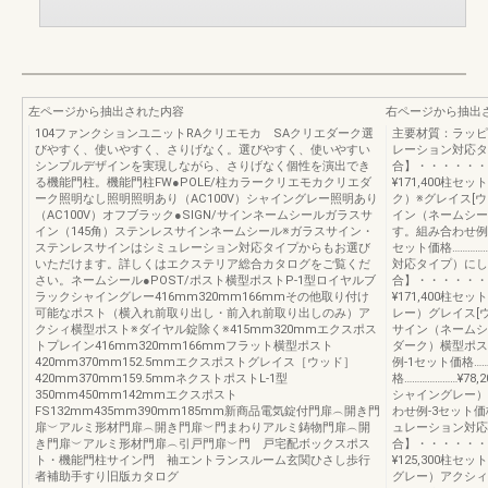
左ページから抽出された内容
右ページから抽出
104ファンクションユニットRAクリエモカ SAクリエダーク選
主要材質：ラッピ
びやすく、使いやすく、さりげなく。選びやすく、使いやすい
レーション対応タ
シンプルデザインを実現しながら、さりげなく個性を演出でき
合】・・・・・・
る機能門柱。機能門柱FW●POLE/柱カラークリエモカクリエダ
¥171,400柱
ーク照明なし照明照明あり（AC100V）シャイングレー照明あり
ク）※グレイス[
（AC100V）オフブラック●SIGN/サインネームシールガラスサ
イン（ネームシー
イン（145角）ステンレスサインネームシール※ガラスサイン・
す。組み合わせ例-5
ステンレスサインはシミュレーション対応タイプからもお選び
セット価格…………
いただけます。詳しくはエクステリア総合カタログをご覧くだ
対応タイプ）にし
さい。ネームシール●POST/ポスト横型ポストP-1型ロイヤルブ
合】・・・・・・
ラックシャイングレー416mm320mm166mmその他取り付け
¥171,400柱
可能なポスト（横入れ前取り出し・前入れ前取り出しのみ）ア
レー）グレイス[
クシィ横型ポスト※ダイヤル錠除く※415mm320mmエクスポス
サイン（ネームシ
トプレイン416mm320mm166mmフラット横型ポスト
ダーク）横型ポス
420mm370mm152.5mmエクスポストグレイス［ウッド］
例-1セット価格……
420mm370mm159.5mmネクストポストL-1型
格…………………¥
350mm450mm142mmエクスポスト
シャイングレー）
FS132mm435mm390mm185mm新商品電気錠付門扉︵開き門
わせ例-3セット価格
扉︶アルミ形材門扉︵開き門扉︶門まわりアルミ鋳物門扉︵開
ュレーション対応
き門扉︶アルミ形材門扉︵引戸門扉︶門 戸宅配ボックスポス
合】・・・・・・
ト・機能門柱サイン門 袖エントランスルーム玄関ひさし歩行
¥125,300柱
者補助手すり旧版カタログ
グレー）アクシィ