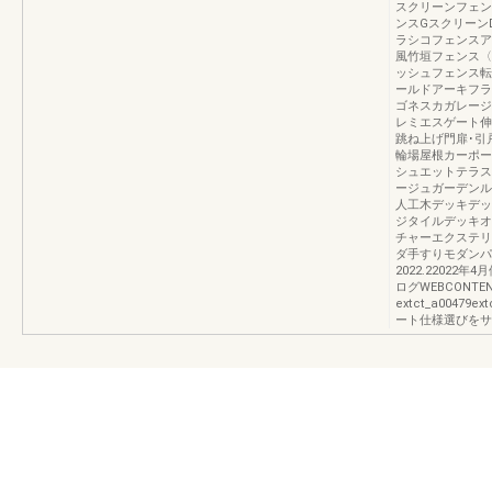
スクリーンフェン
ンスGスクリーン
ラシコフェンスア
風竹垣フェンス〈
ッシュフェンス転
ールドアーキフラ
ゴネスカガレージ
レミエスゲート伸
跳ね上げ門扉･引
輪場屋根カーポー
シュエットテラス
ージュガーデンル
人工木デッキデッ
ジタイルデッキオ
チャーエクステリ
ダ手すりモダンパ
2022.2202
ログWEBCONT
extct_a00479e
ート仕様選びをサ