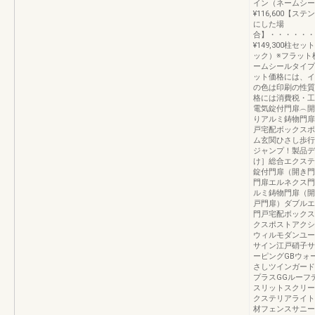
イン（ネームシー
¥116,600【
にした場
合】・・・・・・
¥149,300柱
ック）※フラット
ームシールタイプ
ット価格には、イ
の色は印刷の性質
格には消費税・工
電気錠付門扉︵開
りアルミ鋳物門扉
戸宅配ボックスポ
ム玄関ひさし歩行
ジャンプ！製品デ
け］総合エクステリ
錠付門扉（開き門
門扉エルネクス門
ルミ鋳物門扉（開
戸門扉）ダブルエ
門戸宅配ボックス
クスポストアクシ
ウィルモダンユー
サイン江戸硝子サ
ーピングGBウォ
さしツインガード
プラスGGルーフ
スリットスクリー
クステリアライトD
材フェンスサニー