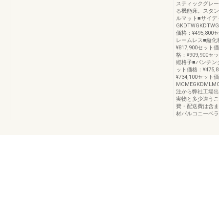
スティックグレー
る機能床。スタン
ルマット■サイデ
GKDTWGKDTWG
価格：¥495,8
レームレス■縦化粧
¥817,900セット
格：¥909,90
縦格子■パンチングG
ット価格：¥475,
¥734,100セット
MCMEGKDML
注から弊社工場出
実物と多少違うこ
費・配送費は含ま
材バルコニーベラ