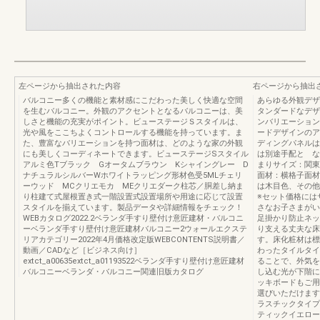
左ページから抽出された内容
右ページから抽出
バルコニー多くの機能と素材感にこだわった美しく快適な空間
あらゆる外観デザ
を生むバルコニー。外観のアクセントとなるバルコニーは、美
タンダードなデザ
しさと機能の充実がポイント。ビューステージＳスタイルは、
ンバリエーション
光や風をここちよくコントロールする機能を持っています。ま
ードデザインのア
た、豊富なバリエーションを持つ面材は、どのような家の外観
ディングパネルは
にも美しくコーディネートできます。ビューステージSスタイル
は別途手配と な
アルミ色Tブラック Gオータムブラウン Kシャイングレー D
まりサイズ：関東
ナチュラルシルバーWホワイトラッピング形材色受5MLチェリ
面材：横格子面材
ーウッド MCクリエモカ MEクリエダーク柱芯／胴差し納ま
は木目色、その他
り柱建て式屋根置き式一階設置式設置場所や用途に応じて設置
※セット価格には
スタイルを揃えています。製品データや詳細情報をチェック！
さなお子さまがい
WEBカタログ2022.2ベランダ手すり壁付け意匠建材・バルコニ
足掛かり防止ネッ
ーベランダ手すり壁付け意匠建材バルコニー2ウォールエクステ
り支える丈夫な床
リアカテゴリー2022年4月価格改定版WEBCONTENTS説明書／
す。床化粧材は標
動画／CADなど［ビジネス向け］
わったタイルタイ
extct_a00635extct_a01193522ベランダ手すり壁付け意匠建材
ることで、外気を
バルコニーベランダ・バルコニー関連旧版カタログ
し込む光が下階に
ッキボードもご用
選びいただけます
ラスチックタイプ
ティックイエロー