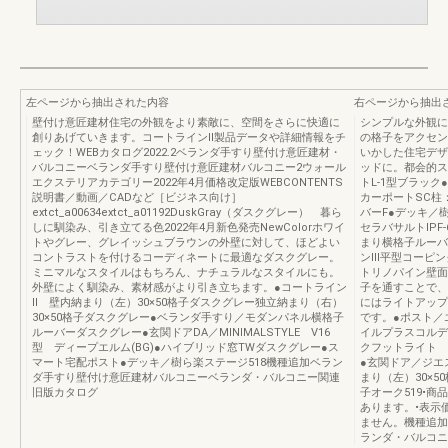
左ページから抽出された内容
右ページから抽出
壁付け意匠建材住宅の外観をより素敵に、空間をさらに快適に
シンプルな外観に
創りあげていきます。コートラインⅡ製品データや詳細情報をチ
の格子をアクセン
ェック！WEBカタログ2022.2ベランダ手すり壁付け意匠建材・
いかした住宅デザ
バルコニーベランダ手すり壁付け意匠建材バルコニー2ウォール
ッドに。都会的ス
エクステリアカテゴリー2022年4月価格改定版WEBCONTENTS
トL-1型ブラッ
説明書／動画／CADなど［ビジネス向け］
カーポートS
extct_a00634extct_a01192DuskGray（ダスクグレー） 暮ら
バーF●デッキ／
しに馴染み、引き立てる色2022年4月新色発売NewColorホワイ
セラバサルトIPF
トやグレー、グレイッシュブラウンの外壁に対して、ほどよい
まり横格子ルーバ
コントラストを付けるコーディネートに最適なダスクグレー。
ンIII平型コーピ
ミニマルなスタイルはもちろん、ナチュラルなスタイルにも。
トリノパイン壁面
外壁によく馴染み、素材感がより引き立ちます。●コートライン
子を通すことで、
Ⅱ 壁内納まり（左）30×50格子ダスクグレー独立納まり（右）
にはライトアップ
30×50格子ダスクグレー●ベランダ手すり／モダンパネル横格子
です。●ポスト／
ルーバーダスクグレー●玄関ドアDA／MINIMALSTYLE V16
イルプラスコルディア
型 ディープエルム(BG)●ハイブリッド窓TWダスクグレー●ス
クフットライト
マート宅配ポスト●デッキ／樹ら楽ステージ518機種追加ベラン
●玄関ドア／ジエ
ダ手すり壁付け意匠建材バルコニーベランダ・バルコニー関連
まり（左）30×5
旧版カタログ
子オーク519•
あります。•表示
ません。機種追加
ランダ・バルコニ