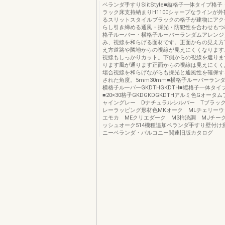
ベランダ手すりSlitStyle■縦格子一体タイプ格
ラック床支持納まりH1100シャープなラインが
るスリットスタイルブラックの格子が建物にアク
らし引き締める通風・採光・防犯性を合わせもつ
格子ルーバー・横格子ルーバーランダムアレンジ
み、視線を和らげる面材です。正面からの見え方
え方道路や隣地からの視線が見えにくくなります
視線もしっかりカット。下側からの視線を遮りま
ります風が通ります正面からの視線は見えにくく
場合視線を和らげながらも採光と通風性を確保す
された角度。5mm30mm■横格子ルーバーラン
横格子ルーバーGKDTHGKDTH■縦格子一体タイ
■20×30格子GKDGKDGKDTHアルミ色Gオータ
ャイングレー Dナチュラルシルバー Tブラッ
レーラッピング形材色MKオーク MLチェリーウ
エモカ MEクリエダーク M3柿渋調 MJチー
ッシュオーク514機種追加ベランダ手すり壁付け
ニーベランダ・バルコニー関連旧版カタログ