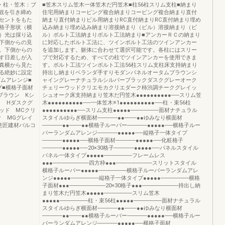
子・柱・笠木：ブ
■笠木スリム笠木一体笠木だ円笠木■柱56柱スリム支柱■納まり
外観を引き締め
住宅用納まりコーピング複合納まりコーピング複合納まり直付
セントをもた
納まり直付納まりビル用納まりRC直付納まりRC直付納まり埋め
格子形状（横
込み納まり埋め込み納まり溶接納まり（ビル）溶接納まり（ビ
）光は採り込
ル）ボルト工法納まりボルト工法納まり■アンカーＲＣの納まり
下側からの見
に対応したボルト工法に、ツインボルト工法のツインアンカー
。下側からの
を追加します。躯体に合わせて選択可能です。各柱にはスリー
す日差しが入
ブで対応するため、すべての柱でツインアンカーを使用できま
真横から見た
す。ボルト工法ツインボルト工法56柱スリム支柱床支持納まり
る絶妙に設定
持出し納まりベランダ手すりモダンパネルオータムブラウンシ
ダムアレンジ■
ャイングレーナチュラルシルバーブラックダスクグレーオーク
プ■横格子面材
チェリーウッドクリエモカクリエダーク柿渋調チークグレイッ
ムブラウン Kシ
シュオーク床支持納まり笠木だ円笠木●●●●●●●●●●──スリム笠
ク Hダスクグ
木●●●●●●●●●●──一体笠木※1●●●●●●●●●●──柱・束56柱
ッド MCクリ
●●●●●●●●●●──スリム支柱●●●●●───────面材ナチュラル
ク MGグレイ
スタイルゆらぎ横面材─────●●───●●ゆみなり横面材
意匠建材バルコ
─────●●───●●横格子ルーバー─────●●●●●──横格子ルー
バーランダムアレンジ─────●●●●●──縦格子一体タイプ
─────●●●●●──横格子面材─────●●●●●──化粧格子
─────●●●●●──20×30格子─────●●●●●──パネルスタイル
パネル一体タイプ●●●●●───────フレームレス
●●●─────────四方枠●●●─────────スリットスタイル
横格子ルーバー●●●●●───────横格子ルーバーランダムアレ
ンジ●●●●●───────縦格子一体タイプ●●●●●───────横格
子面材●●●─────────20×30格子●●●─────────持出し納
まり笠木だ円笠木●●●●●───────スリム笠木
●●●●●───────柱・束56柱●●●●●───────面材ナチュラル
スタイルゆらぎ横面材─────●●───●●ゆみなり横面材
─────●●───●●横格子ルーバー─────●●●●●──横格子ルー
バーランダムアレンジ─────●●●●●──横格子面材