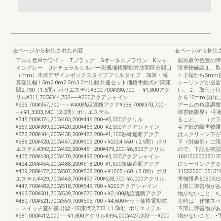
左ページから抽出された内容
右ページから抽出
アルミ色Wホワイト Tブラック Gオータムブラウン Kシャ
彩風取付位置の障
イングレー Dナチュラルシルバー彩風価格駆動方法間区分間口
障害物確認１、取
（mm）本体デザインボックスタイプフリルタイプ 加算・減
ト上端から5mm
算額出幅1.5m2.0m2.5m3.0m出幅共通セット価格手動式※1関東
シーリングが必要
間2,730（1.5間）ポリエステル¥300,700¥330,700−−−¥1,800アク
い。２、取付け位
リル¥311,700¥344,700−−−¥200アクアシャイン
から10mm以内
¥325,700¥357,700−−＋¥400熱線遮断アクア¥338,700¥370,700−
アームの角度調整
−＋¥1,3003,640（2.0間）ポリエステル
障害物限界）•手
¥345,200¥374,200¥403,200¥446,200−¥5,000アクリル
ること。 （クラ
¥359,200¥389,200¥420,200¥463,200−¥2,300アクアシャイン
ギア部の障害物限
¥373,200¥404,200¥438,200¥483,200−¥1,100熱線遮断アクア
はスクリーン下が
¥388,200¥420,200¥457,200¥503,200＋¥2004,550（2.5間）ポリ
下（斜線部）に障
エステル¥392,200¥422,200¥451,200¥479,200−¥6,800アクリル
ので、下記を確認
¥407,200¥438,200¥470,200¥498,200−¥3,300アクアシャイン
1001502002
¥424,200¥454,200¥488,200¥518,200−¥1,600熱線遮断アクア
にシーリングする
¥439,200¥472,200¥507,200¥538,200＋¥1005,460（3.0間）ポリ
115520201
エステル¥429,700¥463,700¥497,700¥528,700−¥4,000アクリル
害物限界5050
¥447,700¥482,700¥518,700¥549,700＋¥200アクアシャイン
上部に障害物があ
¥463,700¥501,700¥539,700¥570,700＋¥2,400熱線遮断アクア
物がないこと。※
¥480,700¥521,700¥559,700¥593,700＋¥4,600セット価格電動式
る時は、作業スペ
︵スイッチ室外露出型︶関東間2,730（1.5間）ポリエステル
下部に障害物があ
¥381,000¥412,000−−−¥1,800アクリル¥394,000¥427,000−−−¥200
物がないこと。•