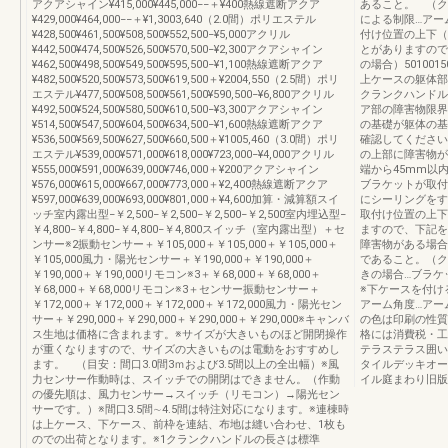
アクアシャイン¥415,000¥445,000−−＋¥400熱線遮断アクア
あること。 （ク
¥429,000¥464,000−−＋¥1,3003,640（2.0間）ポリエステル
による制限…アー
¥428,500¥461,500¥508,500¥552,500−¥5,000アクリル
付け位置の上下（
¥442,500¥474,500¥526,500¥570,500−¥2,300アクアシャイン
とがありますので
¥462,500¥498,500¥549,500¥595,500−¥1,100熱線遮断アクア
の場合）5010015
¥482,500¥520,500¥573,500¥619,500＋¥2004,550（2.5間）ポリ
上ケースの躯体部
エステル¥477,500¥508,500¥561,500¥590,500−¥6,800アクリル
クランクハンドル
¥492,500¥524,500¥580,500¥610,500−¥3,300アクアシャイン
ア部の障害物限界
¥514,500¥547,500¥604,500¥634,500−¥1,600熱線遮断アクア
の基礎が躯体の基
¥536,500¥569,500¥627,500¥660,500＋¥1005,460（3.0間）ポリ
確認してください
エステル¥539,000¥571,000¥618,000¥723,000−¥4,000アクリル
の上部に障害物が
¥555,000¥591,000¥639,000¥746,000＋¥200アクアシャイン
端から45mm以
¥576,000¥615,000¥667,000¥773,000＋¥2,400熱線遮断アクア
ブラケットが取付
¥597,000¥639,000¥693,000¥801,000＋¥4,600加算・減算額スイ
にシーリングをす
ッチ室内露出型−￥2,500−￥2,500−￥2,500−￥2,500室内埋込型−
取付け位置の上下
￥4,800−￥4,800−￥4,800−￥4,800スイッチ（室内露出型）＋セ
ますので、下記を
ンサー※2振動センサー＋￥105,000＋￥105,000＋￥105,000＋
障害物がある場合
￥105,000風力・陽光センサー＋￥190,000＋￥190,000＋
であること。（ク
￥190,000＋￥190,000リモコン※3＋￥68,000＋￥68,000＋
きの場合…ブラケ
￥68,000＋￥68,000リモコン※3＋センサー振動センサー＋
※下ケースを付け
￥172,000＋￥172,000＋￥172,000＋￥172,000風力・陽光セン
アーム角度…アー
サー＋￥290,000＋￥290,000＋￥290,000＋￥290,000※キャンバ
の色は印刷の性質
ス生地は価格に含まれます。※サイズが大きいものほど開閉操作
格には消費税・工
が重くなりますので、サイズの大きいものは電動をおすすめし
テラステラス囲い
ます。 （目安：間口3.0間3ｍおよび3.5間以上の全出幅）※風
タイルデッキオー
力センサー作動時は、スイッチでの開閉はできません。（作動
イル庭まわり旧版
の優先順は、風力センサー→スイッチ（リモコン）→陽光セン
サーです。）※間口3.5間∼4.5間は特注対応になります。※連棟時
は上ケース、下ケース、前枠を連結、布地は縫い合わせ、1枚も
のでの出荷となります。※1クランクハンドルの長さは標準