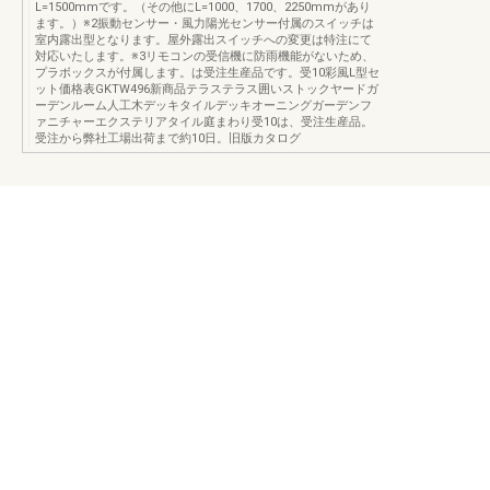
L=1500mmです。（その他にL=1000、1700、2250mmがあり
ます。）※2振動センサー・風力陽光センサー付属のスイッチは
室内露出型となります。屋外露出スイッチへの変更は特注にて
対応いたします。※3リモコンの受信機に防雨機能がないため、
プラボックスが付属します。は受注生産品です。受10彩風L型セ
ット価格表GKTW496新商品テラステラス囲いストックヤードガ
ーデンルーム人工木デッキタイルデッキオーニングガーデンフ
ァニチャーエクステリアタイル庭まわり受10は、受注生産品。
受注から弊社工場出荷まで約10日。旧版カタログ