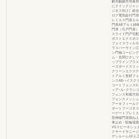
解光触媒作用基布
にクイックジャン
ジネス向け］総合エ
ログ電気錠付門扉
レミエス門扉エル
門扉ABアルミ鋳
門扉（引戸門扉）
スライド門戸宅配
ポストエクスポス
フェイスウィルモ
ラスバーサイン江
ン門袖コーピング
ム・玄関ひさしツ
ップラインプラス
ーズボードスリッ
クリーンエクステリ
トアルミ形材フェ
ンスABハイスク
コートフェンスG
ィア･ル･クラシ
フェンス和風竹垣
フェンスメッシュ
アーキフィールド
ポートフーゴネス
ーゲートプレミエ
型伸縮門扉跳ね上
車止め・駐輪場屋
VSスピーネシュ
クヤードサニージ
デンルームGF人