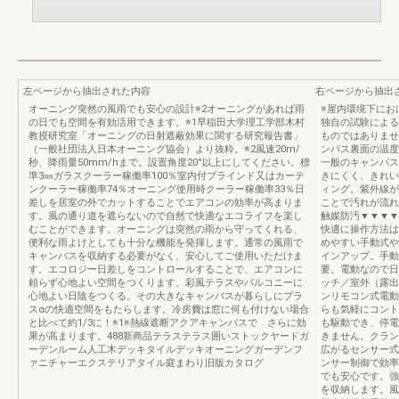
左ページから抽出された内容
右ページから抽出
オーニング突然の風雨でも安心の設計※2オーニングがあれば雨
※屋内環境下にお
の日でも空間を有効活用できます。※1早稲田大学理工学部木村
独自の試験による
教授研究室「オーニングの日射遮蔽効果に関する研究報告書」
ものではありませ
（一般社団法人日本オーニング協会）より抜粋。※2風速20m/
ンバス裏面の温度
秒、降雨量50mm/hまで。設置角度20°以上にしてください。標
一般のキャンバス
準3㎜ガラスクーラー稼働率100％室内付ブラインド又はカーテ
きにくく、きれい
ンクーラー稼働率74％オーニング使用時クーラー稼働率33％日
ィング。紫外線が
差しを居室の外でカットすることでエアコンの効率が高まりま
ことで汚れが流れ
す。風の通り道を遮らないので自然で快適なエコライフを楽し
触媒防汚▼▼▼▼
むことができます。オーニングは突然の雨から守ってくれる、
快適に操作方法は
便利な雨よけとしても十分な機能を発揮します。通常の風雨で
めやすい手動式や
キャンバスを収納する必要がなく、安心してご使用いただけま
インアップ。手動
す。エコロジー日差しをコントロールすることで、エアコンに
要。電動なので日
頼らず心地よい空間をつくります。彩風テラスやバルコニーに
ッチ／室外（露出
心地よい日陰をつくる。その大きなキャンバスが暮らしにプラ
ンリモコン式電動
スαの快適空間をもたらします。冷房費は窓に何も付けない場合
らも気軽にコント
と比べて約1/3に！※1※熱線遮断アクアキャンバスで さらに効
も駆動でき、停電
果が高まります。488新商品テラステラス囲いストックヤードガ
きません。クラン
ーデンルーム人工木デッキタイルデッキオーニングガーデンフ
広がるセンサー式
ァニチャーエクステリアタイル庭まわり旧版カタログ
ンサー制御で効率
でも安心です。強
を収納します。風