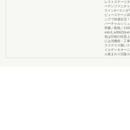
レストステージタ
ーデンファニチャ
ラインⅡベランダ
ビューステージ20
ングで快適生活！
バーチャルシミュ
明書／動画／CA
extct_a00622ex
色は印刷の性質上
には消費税・工事
ラステラス囲いス
イルデッキオーニ
ル庭まわり旧版カ