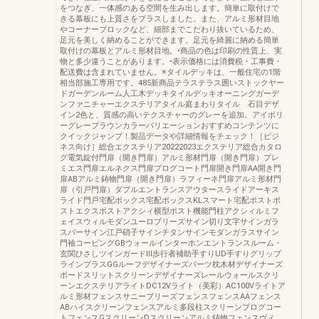
をつなぎ、一体感のある空間を生み出します。簡単に取付けで
きる幕板にも上質さをプラスしました。また、アルミ形材目地
やコーナーブロックなど、細部までこだわり抜いているため、
足元を美しく納めることができます。足元を綺麗に納める簡単
取付けの幕板とアルミ形材目地。•商品の色は印刷の性質上、実
物と多少違うことがあります。•表示価格には消費税・工事費・
配送費は含まれていません。※タイルデッキは、一般住宅の1階
相当部施工専用です。485新商品テラステラス囲いストックヤー
ドガーデンルーム人工木デッキタイルデッキオーニングガーデ
ンファニチャーエクステリアタイル庭まわりタイル 石目デザ
イン2色と、質感の高いテクスチャーのグレーを追加。アイボリ
ーグレーブラウンカラーバリエーションおすすめコンテンツに
クイックジャンプ！製品データや詳細情報をチェック！［ビジ
ネス向け］総合エクステリア20222023エクステリア総合カタロ
グ電気錠付門扉（開き門扉）アルミ形材門扉（開き門扉）プレ
ミエス門扉エルネクス門扉プログコート門扉開き門扉AA開き門
扉ABアルミ鋳物門扉（開き門扉）ラフィーネ門扉アルミ形材門
扉（引戸門扉）ダブルエントランスアウタースライドアーキス
ライド門戸宅配ボックス宅配ボックスKLスマート宅配ポストポ
ストエクスポストアクシィ横型ポスト機能門柱アクシィルミフ
ェイスウィルモダンユーロブリーズサイン切り文字サインガラ
スバーサイン江戸硝子サインチタンサインモダンガラスサイン
門袖コーピングGBウォールインターホンエントランスルーム・
玄関ひさしツインガードⅢ歩行者補助手すりUD手すりグリップ
ラインプラスGGルーフデザイナーズパーツ枕木材デザイナーズ
ボードスリットスクリーンデザイナーズレールウォールスクリ
ーンエクステリアライトDC12Vライト（美彩）AC100Vライトア
ルミ形材フェンスサニーブリーズフェンスフェンスAAフェンス
ABハイスクリーンフェンスアルミ多段柱スクリーンプログコー
トフェンスGスクリーンDスクリーンアルミ鋳物フェンスヴィ