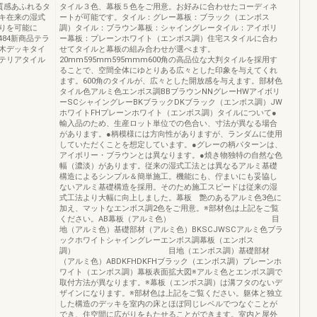
質感あふれるタ
タイル３色、幕板５色をご用意。お好みに合わせたコーディネ
キ在来の湿式
ートが可能です。タイル：グレー幕板：ブラック（エンボス
りを可能に
調）タイル：ブラウン幕板：シャイングレータイル：アイボリ
84新商品テラ
ー幕板：プレーンホワイト（エンボス調）住宅スタイルに合わ
木デッキタイ
せてタイルと幕板の組み合わせが選べます。
テリアタイル
20mm595mm595mmm600角の高品位な大判タイルを採用す
ることで、空間全体にゆとりある広々とした印象を与えてくれ
ます。600角のタイルが、広々とした開放感を与えます。部材色
タイル色アルミ色エンボス調BBブラウンNNグレーHWアイボリ
ーSCシャイングレーBKブラックDKブラック（エンボス調）JW
ホワイトFHプレーンホワイト（エンボス調）タイルについて●
輸入品のため、生産ロット単位での色合い、寸法が異なる場合
があります。●柄模様には方向性がありますが、ランダムに使用
していただくことを想定しています。●グレーの柄パターンは、
アイボリー・ブラウンとは異なります。●焼き物独特の自然な色
幅（濃淡）があります。従来の湿式工法とは異なるアルミ基礎
構造によるシンプル＆簡単施工。機能にも、佇まいにも妥協し
ないアルミ基礎構造を採用。そのため施工スピードは従来の湿
式工法より大幅に向上しました。幕板 艶のあるアルミ色3色に
加え、マットなエンボス調2色をご用意。※部材色は上記をご覧
ください。AB幕板（アルミ色） 目
地（アルミ色）基礎部材（アルミ色）BKSCJWSCアルミ色ブラ
ックホワイトシャイングレーエンボス調幕板（エンボス
調） 目地（エンボス調）基礎部材
（アルミ色）ABDKFHDKFHブラック（エンボス調）プレーンホ
ワイト（エンボス調）幕板表面拡大図※アルミ色とエンボス調で
取付方法が異なります。※幕板（エンボス調）は溝フタのないデ
ザインになります。※部材色は上記をご覧ください。躯体と独立
した構造のデッキを室内の床とほぼ同じレベルでつなぐことが
でき、住空間に広がりをもたせることができます。室内と屋外