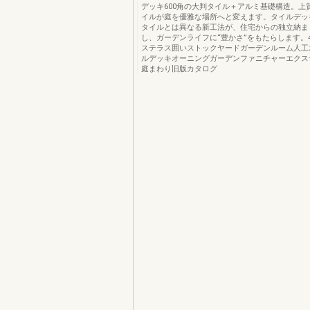
デッキ600角の大判タイル＋アルミ基礎構造。上
イルが庭を優雅な場所へと変えます。タイルデッ
タイルとは異なる新工法が、住宅からの独立納ま
し、ガーデンライフに“豊かさ”をもたらします。4
ステラス囲いストックヤードガーデンルーム人工
ルデッキオーニングガーデンファニチャーエクス
庭まわり旧版カタログ