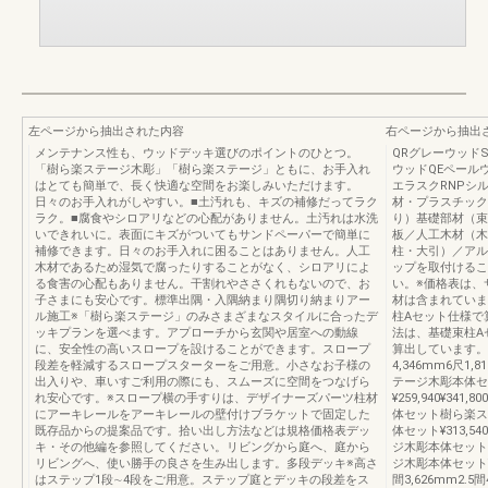
左ページから抽出された内容
右ページから抽出
メンテナンス性も、ウッドデッキ選びのポイントのひとつ。
QRグレーウッド
「樹ら楽ステージ木彫」「樹ら楽ステージ」ともに、お手入れ
ウッドQEペール
はとても簡単で、長く快適な空間をお楽しみいただけます。
エラスクRNPシ
日々のお手入れがしやすい。■土汚れも、キズの補修だってラク
材・プラスチック
ラク。■腐食やシロアリなどの心配がありません。土汚れは水洗
り）基礎部材（束
いできれいに。表面にキズがついてもサンドペーパーで簡単に
板／人工木材（木
補修できます。日々のお手入れに困ることはありません。人工
柱・大引）／アル
木材であるため湿気で腐ったりすることがなく、シロアリによ
ップを取付けるこ
る食害の心配もありません。干割れやささくれもないので、お
い。※価格表は、
子さまにも安心です。標準出隅・入隅納まり隅切り納まりアー
材は含まれていま
ル施工※「樹ら楽ステージ」のみさまざまなスタイルに合ったデ
柱Aセット仕様で
ッキプランを選べます。アプローチから玄関や居室への動線
法は、基礎束柱A
に、安全性の高いスロープを設けることができます。スロープ
算出しています。1.5
段差を軽減するスロープスターターをご用意。小さなお子様の
4,346mm6尺
出入りや、車いすご利用の際にも、スムーズに空間をつなげら
テージ木彫本体セ
れ安心です。※スロープ横の手すりは、デザイナーズパーツ柱材
¥259,940¥341
にアーキレールをアーキレールの壁付けブラケットで固定した
体セット樹ら楽ス
既存品からの提案品です。拾い出し方法などは規格価格表デッ
体セット¥313,540
キ・その他編を参照してください。リビングから庭へ、庭から
ジ木彫本体セット
リビングへ、使い勝手の良さを生み出します。多段デッキ※高さ
ジ木彫本体セット¥341,
はステップ1段∼4段をご用意。ステップ庭とデッキの段差をス
間3,626mm2.