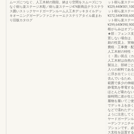
ムーズにつなぐ、人工木材の階段。納まり空間をスムーズにつ
ット樹ら楽ステー
なぐ樹ら楽ステージ木彫／樹ら楽ステージ474新商品テラステラ
¥229,440¥301
ス囲いストックヤードガーデンルーム人工木デッキタイルデッ
ット樹ら楽ステー
キオーニングガーデンファニチャーエクステリアタイル庭まわ
¥272,540¥358
り旧版カタログ
ット樹ら楽ステー
¥299,640¥39
根がらみはオプシ
★部：フェンス支
置しない場合は、
刷の性質上、実物
費税・工事費・配
人工木材の特性・
ミ・黒い斑点（カ
人工木材は自然の
製法上、部材ごと
入りの材料である
に浮き出てシミに
含んでいるため、
範囲で多少の伸縮
静電気を帯電する
ほとんど吸わない
燥時間に差が生じ
履物を履いてご使
でデッキ上を歩く
などで濡れたデッ
ように注意してく
ヤードガーデンル
ーデンファニチャ
プションです。必
ス支柱を設置する