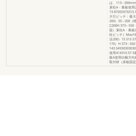
は、113∼20
束柱A・幕板使用
73.87055975515.
大引ピッチ：最大9
200）55∼200（
□200H:373∼
面）束柱A・幕板
柱ピッチ］Max18
法200）15.515.5
170）H:373∼55
143.5493030303
使用414310.
板A使用出幅方向
取付材（床板固定