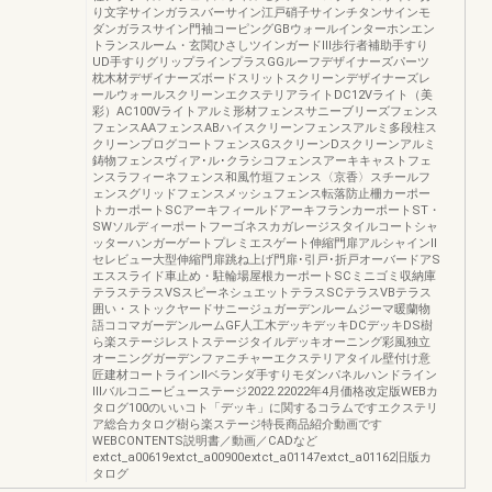
り文字サインガラスバーサイン江戸硝子サインチタンサインモ
ダンガラスサイン門袖コーピングGBウォールインターホンエン
トランスルーム・玄関ひさしツインガードⅢ歩行者補助手すり
UD手すりグリップラインプラスGGルーフデザイナーズパーツ
枕木材デザイナーズボードスリットスクリーンデザイナーズレ
ールウォールスクリーンエクステリアライトDC12Vライト（美
彩）AC100Vライトアルミ形材フェンスサニーブリーズフェンス
フェンスAAフェンスABハイスクリーンフェンスアルミ多段柱ス
クリーンプログコートフェンスGスクリーンDスクリーンアルミ
鋳物フェンスヴィア･ル･クラシコフェンスアーキキャストフェ
ンスラフィーネフェンス和風竹垣フェンス〈京香〉スチールフ
ェンスグリッドフェンスメッシュフェンス転落防止柵カーポー
トカーポートSCアーキフィールドアーキフランカーポートST・
SWソルディーポートフーゴネスカガレージスタイルコートシャ
ッターハンガーゲートプレミエスゲート伸縮門扉アルシャインⅡ
セレビュー大型伸縮門扉跳ね上げ門扉･引戸･折戸オーバードアS
エススライド車止め・駐輪場屋根カーポートSCミニゴミ収納庫
テラステラスVSスピーネシュエットテラスSCテラスVBテラス
囲い・ストックヤードサニージュガーデンルームジーマ暖蘭物
語ココマガーデンルームGF人工木デッキデッキDCデッキDS樹
ら楽ステージレストステージタイルデッキオーニング彩風独立
オーニングガーデンファニチャーエクステリアタイル壁付け意
匠建材コートラインⅡベランダ手すりモダンパネルハンドライン
Ⅲバルコニービューステージ2022.22022年4月価格改定版WEBカ
タログ100のいいコト「デッキ」に関するコラムですエクステリ
ア総合カタログ樹ら楽ステージ特長商品紹介動画です
WEBCONTENTS説明書／動画／CADなど
extct_a00619extct_a00900extct_a01147extct_a01162旧版カ
タログ