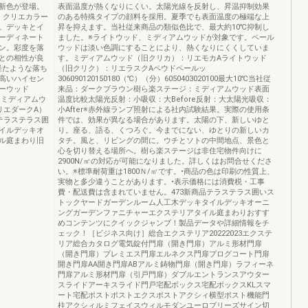
新色が登場。
表面温度が熱くなりにくい。太陽光線を反射し、昇温抑制効果
、クリエカラー
のある特殊タイプの顔料を採用。夏季でも表面温度の極端な上
。デッキとイ
昇を抑えます。当社従来商品の類似色比で、最大約10℃抑制し
ーディネート
ました。※ライトウッド、ミディアムウッドが対象です。ペール
ン。彩度を落
ウッドは淡い色調にすることにより、熱くなりにくくしていま
との相性が良
す。ミディアムウッド（旧クリカ）：リエモカAライトウッド
経たような落ち
（旧クリク）：リエラスクAペウドペールッ
高いハイセン
306090120150180（℃）（分）6050403020100最大10℃当社従
ーウッド
来品：ダークブラウン樹ら楽ステージ：ミディアムウッド表面
）ミディアムウ
温度比較太陽光反射：小吸収：大Before反射：大太陽光吸収：
リエダークA）
小After※赤外線ランプ照射による社内試験結果。実際の使用条
テラステラス囲
件では、効果が異なる場合があります。太陽の下、新しいゆと
イルデッキオ
り。座る、語る、くつろぐ。今までにない、ゆとりの新しいカ
ル庭まわり旧
タチ。風と、リビングの間に。ウチとソトの中間地点、景色と
心を切り替える場所へ。樹ら楽ステージは非住宅物件向けに
2900N/㎡の対応が可能になりました。詳しくはお問合せくださ
い。※標準耐荷重は1800Ｎ/㎡です。•商品の色は印刷の性質上、
実物と多少違うことがあります。•表示価格には消費税・工事
費・配送費は含まれていません。473新商品テラステラス囲いス
トックヤードガーデンルーム人工木デッキタイルデッキオーニ
ングガーデンファニチャーエクステリアタイル庭まわりおすす
めコンテンツにクイックジャンプ！製品データや詳細情報をチ
ェック！［ビジネス向け］総合エクステリア20222023エクステ
リア総合カタログ電気錠付門扉（開き門扉）アルミ形材門扉
（開き門扉）プレミエス門扉エルネクス門扉プログコート門扉
開き門扉AA開き門扉ABアルミ鋳物門扉（開き門扉）ラフィーネ
門扉アルミ形材門扉（引戸門扉）ダブルエントランスアウター
スライドアーキスライド門戸宅配ボックス宅配ボックスKLスマ
ート宅配ポストポストエクスポストアクシィ横型ポスト機能門
柱アクシィルミフェイスウィルモダンユーロブリーズサイン切