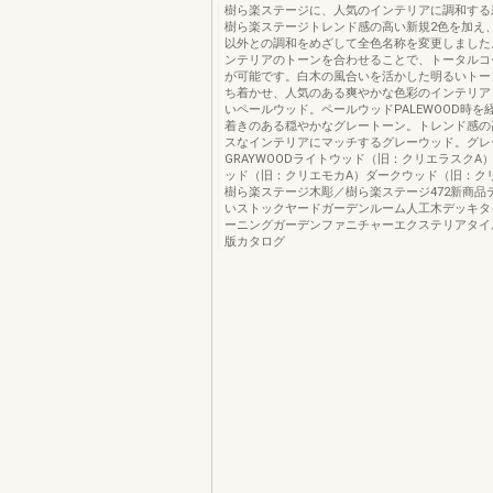
樹ら楽ステージに、人気のインテリアに調和する
樹ら楽ステージトレンド感の高い新規2色を加え
以外との調和をめざして全色名称を変更しました
ンテリアのトーンを合わせることで、トータルコ
が可能です。白木の風合いを活かした明るいトー
ち着かせ、人気のある爽やかな色彩のインテリア
いペールウッド。ペールウッドPALEWOOD時を
着きのある穏やかなグレートーン。トレンド感の
スなインテリアにマッチするグレーウッド。グレ
GRAYWOODライトウッド（旧：クリエラスクA
ッド（旧：クリエモカA）ダークウッド（旧：ク
樹ら楽ステージ木彫／樹ら楽ステージ472新商品
いストックヤードガーデンルーム人工木デッキタ
ーニングガーデンファニチャーエクステリアタイ
版カタログ