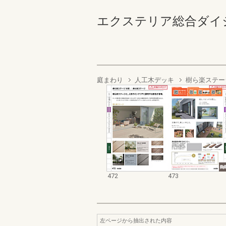
エクステリア総合ダイジェスト
庭まわり
人工木デッキ
樹ら楽ステー
472
473
左ページから抽出された内容