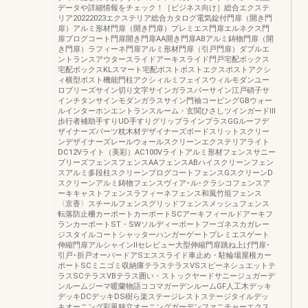
データや詳細情報をチェック！［ビジネス向け］総合エクステ
リア20222023エクステリア総合カタログ電気錠付門扉（開き門
扉）アルミ形材門扉（開き門扉）プレミエス門扉エルネクス門
扉プログコート門扉開き門扉AA開き門扉ABアルミ鋳物門扉（開
き門扉）ラフィーネ門扉アルミ形材門扉（引戸門扉）ダブルエ
ントランスアウタースライドアーキスライド門戸宅配ボックス
宅配ボックスKLスマート宅配ポストポストエクスポストアクシ
ィ横型ポスト機能門柱アクシィルミフェイスウィルモダンユー
ロブリーズサイン切り文字サインガラスバーサイン江戸硝子サ
インチタンサインモダンガラスサイン門袖コーピングGBウォー
ルインターホンエントランスルーム・玄関ひさしツインガードⅢ
歩行者補助手すりUD手すりグリップラインプラスGGルーフデ
ザイナーズパーツ枕木材デザイナーズボードスリットスクリー
ンデザイナーズレールウォールスクリーンエクステリアライト
DC12Vライト（美彩）AC100Vライトアルミ形材フェンスサニー
ブリーズフェンスフェンスAAフェンスABハイスクリーンフェン
スアルミ多段柱スクリーンプログコートフェンスGスクリーンD
スクリーンアルミ鋳物フェンスヴィア･ル･クラシコフェンスア
ーキキャストフェンスラフィーネフェンス和風竹垣フェンス
〈京香〉スチールフェンスグリッドフェンスメッシュフェンス
転落防止柵カーポートカーポートSCアーキフィールドアーキフ
ランカーポートST・SWソルディーポートフーゴネスカガレー
ジスタイルコートシャッターハンガーゲートプレミエスゲート
伸縮門扉アルシャインⅡセレビュー大型伸縮門扉跳ね上げ門扉･
引戸･折戸オーバードアSエススライド車止め・駐輪場屋根カー
ポートSCミニゴミ収納庫テラステラスVSスピーネシュエットテ
ラスSCテラスVBテラス囲い・ストックヤードサニージュガーデ
ンルームジーマ暖蘭物語ココマガーデンルームGF人工木デッキ
デッキDCデッキDS樹ら楽ステージレストステージタイルデッ
キオーニング彩風独立オーニングガーデンファニチャーエクス