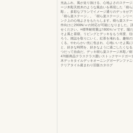
光あふれ、風が走り抜ける、心地よさのステージ
ージ木彫天然木のような風合いを再現した「樹ら
彫」。多彩なプランでイメージ通りのデッキがア
「樹ら楽ステージ」。「樹ら楽ステージ」シリー
ンク上の心地よさをもたらします。樹ら楽ステー
件向けに2900N/㎡の対応が可能になりました。
せください。※標準耐荷重は1800Ｎ/㎡です。陽
そよ風と昼寝。リビングとデッキをもう何度、往
ろう。雑誌を取りにいく。紅茶を淹れる。趣味の
くる。やわらかい光に包まれ、心地いいそよ風に
と、好きな時間を、好きなように過ごしたくなる
つだって自由だ。デッキ樹ら楽ステージ木彫／樹
470新商品テラステラス囲いストックヤードガー
木デッキタイルデッキオーニングガーデンファニ
テリアタイル庭まわり旧版カタログ