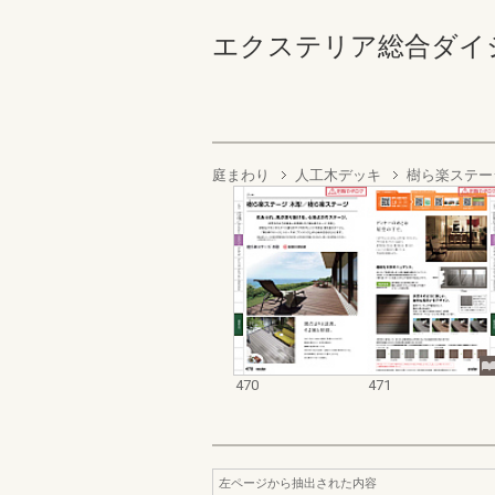
エクステリア総合ダイジェスト
庭まわり
人工木デッキ
樹ら楽ステー
470
471
左ページから抽出された内容