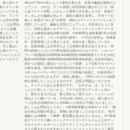
。樹ら楽ステ
46mm175mm光によって表情を変える、木質の繊細な陰影のニ
楽ステージ木
ュアンス。それは、デッキ表面に特許技術が施されている「樹
レンジできる
ら楽ステージ木彫」だからこそ実現できる美しさです。粗密の
ズが、ワンラ
ランダムさや繊細な色ムラ、陰影の濃淡を追求し、不均一で心
ジは非住宅物
地いい木質の“ゆらぎ”を再現。4色のカラーバリエーションをご
詳しくはお問合
用意しています。繊細な木質のニュアンス。天然木のように美
だまりと読書。
しい、自然な風合いをデザイン。サンシャインウェザーメータ
復したことだ
ーによる耐候促進性試験の結果 ※300時間を屋外暴露1年の目安
道具を持って
としています。（デッキ使用の基準） ※下記の目安は、気候条
吹かれている
件、設置環境により異なります。木粉を多く配合しているた
。空と風はい
め、設置初期には天然木のような色調の変化がありますが、時
ら楽ステージ
間の経過とともにその変化度合は緩やかになります。シルバー
デンルーム人工
グレーR試験前220時間後3000時間後1000時間後クリエモカR試
チャーエクス
験前220時間後1000時間後3000時間後床材表面に左右非対称な
溝をつけ陰影に濃淡をつけることで表裏・上下反転で4パターン
の柄を表現。特許第5524818号特許技術クリエダークRクリエモ
カRシルバーグレーRクリエラスクR床板の表面に、白銀色系の
小さな点が見られますが、環境に配慮し、100%リサイクル樹脂
材を使用したことによるものです。品質上問題はございませ
ん。ディナーのあとは星空の下で。「おやすみ」は、もうちょ
っとだけ言いたくないから。グラスを片手にデッキへと向か
う。夜空を見上げれば、数え切れない星たちが、シャンパンの
泡のように瞬いている。今日は何に乾杯しようか。樹ら楽ステ
ージは非住宅物件向けに2900N/㎡の対応が可能になりました。
詳しくはお問合せください。※標準耐荷重は1800Ｎ/㎡です。•商
品の色は印刷の性質上、実物と多少違うことがあります。•表示
価格には消費税・工事費・配送費は含まれていません。471新商
品テラステラス囲いストックヤードガーデンルーム人工木デッ
キタイルデッキオーニングガーデンファニチャーエクステリア
タイル庭まわりおすすめコンテンツにクイックジャンプ！製品