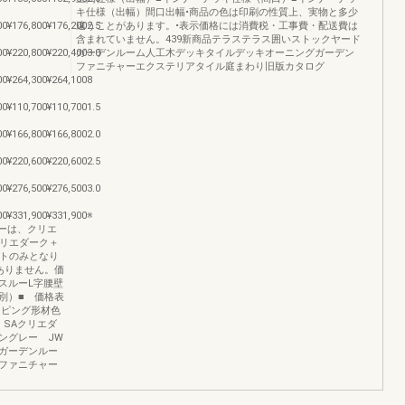
キ仕様（出幅）間口出幅•商品の色は印刷の性質上、実物と多少
00¥176,800¥176,2002.5
違うことがあります。•表示価格には消費税・工事費・配送費は
含まれていません。439新商品テラステラス囲いストックヤード
00¥220,800¥220,4003.0
ガーデンルーム人工木デッキタイルデッキオーニングガーデン
ファニチャーエクステリアタイル庭まわり旧版カタログ
00¥264,300¥264,1008
00¥110,700¥110,7001.5
00¥166,800¥166,8002.0
00¥220,600¥220,6002.5
00¥276,500¥276,5003.0
00¥331,900¥331,900※
ラーは、クリエ
クリエダーク＋
イトのみとなり
はありません。価
スルーL字腰壁
別）■ 価格表
ッピング形材色
 SAクリエダ
ングレー JW
ガーデンルー
ファニチャー