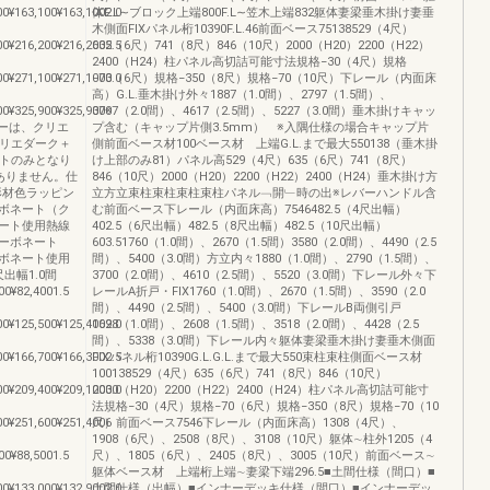
00¥163,100¥163,1002.0
体F.L∼ブロック上端800F.L∼笠木上端832躯体妻梁垂木掛け妻垂
木側面FIXパネル桁10390F.L.46前面ベース75138529（4尺）
00¥216,200¥216,2002.5
635（6尺）741（8尺）846（10尺）2000（H20）2200（H22）
2400（H24）柱パネル高切詰可能寸法規格−30（4尺）規格
00¥271,100¥271,1003.0
−70（6尺）規格−350（8尺）規格−70（10尺）下レール（内面床
高）G.L.垂木掛け外々1887（1.0間）、2797（1.5間）、
00¥325,900¥325,900※
3707（2.0間）、4617（2.5間）、5227（3.0間）垂木掛けキャッ
ラーは、クリエ
プ含む（キャップ片側3.5mm） ※入隅仕様の場合キャップ片
クリエダーク＋
側前面ベース材100ベース材 上端G.L.まで最大550138（垂木掛
イトのみとなり
け上部のみ81）パネル高529（4尺）635（6尺）741（8尺）
はありません。仕
846（10尺）2000（H20）2200（H22）2400（H24）垂木掛け方
形材色ラッピン
立方立束柱束柱束柱束柱パネル﹁開﹂時の出※レバーハンドル含
ボネート（ク
む前面ベース下レール（内面床高）7546482.5（4尺出幅）
ート使用熱線
402.5（6尺出幅）482.5（8尺出幅）482.5（10尺出幅）
ーボネート
603.51760（1.0間）、2670（1.5間）3580（2.0間）、4490（2.5
ボネート使用
間）、5400（3.0間）方立内々1880（1.0間）、2790（1.5間）、
出幅1.0間
3700（2.0間）、4610（2.5間）、5520（3.0間）下レール外々下
00¥82,4001.5
レールA折戸・FIX1760（1.0間）、2670（1.5間）、3590（2.0
間）、4490（2.5間）、5400（3.0間）下レールB両側引戸
00¥125,500¥125,4002.0
1698（1.0間）、2608（1.5間）、3518（2.0間）、4428（2.5
間）、5338（3.0間）下レール内々躯体妻梁垂木掛け妻垂木側面
00¥166,700¥166,3002.5
FIXパネル桁10390G.L.G.L.まで最大550束柱束柱側面ベース材
100138529（4尺）635（6尺）741（8尺）846（10尺）
00¥209,400¥209,1003.0
2000（H20）2200（H22）2400（H24）柱パネル高切詰可能寸
法規格−30（4尺）規格−70（6尺）規格−350（8尺）規格−70（10
00¥251,600¥251,4006
尺）前面ベース7546下レール（内面床高）1308（4尺）、
1908（6尺）、2508（8尺）、3108（10尺）躯体∼柱外1205（4
00¥88,5001.5
尺）、1805（6尺）、2405（8尺）、3005（10尺）前面ベース∼
躯体ベース材 上端桁上端∼妻梁下端296.5■土間仕様（間口）■
00¥133,000¥132,9002.0
土間仕様（出幅）■インナーデッキ仕様（間口）■インナーデッ