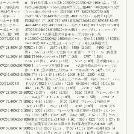
オープンテラ
■ 取付参考図パネル高H202000H222200H242400パネル「開」
費・消費税別）
時の出4尺出幅482.56尺出幅402.58尺出幅482.510尺出幅482.5方
ミ形材色ラッピ
立内々垂木掛け外々※1.0間176018871.5間267027972.0間
ーボネート
358037072.5間449046173.0間54005527下レール内々A折戸・
ボネート使用
FIXB両側引戸1.0間176016981.5間267026082.0間359035182.5間
リカーボネー
449044283.0間54005338下レール外々1.0間18801.5間27902.0間
ーボネート使
37002.5間46103.0間5520※垂木掛けキャップ含む（キャップ片
尺出幅1.0間
側3.5mm）※入隅仕様の場合キャップ片側パネル高
00¥79,5001.5
H202000H222200H242400前面ベース∼躯体4尺12056尺18058尺
240510尺3005●土間仕様・インナーデッキ仕様共通寸法
00¥121,800¥121,7002.0
1760（1.0間）、2670（1.5間）3580（2.0間）、4490（2.5
間）、5400（3.0間）方立内々3.5前面ベース下レール（内面床
00¥162,300¥161,9002.5
高）7546垂木掛け外々1887（1.0間）、2797（1.5間）、
3707（2.0間）、4617（2.5間）、5527（3.0間）垂木掛けキャッ
00¥204,000¥203,7003.0
プ含む（キャップ片側3.5mm） ※入隅仕様の場合キャップ片
側F.L.138（垂木掛け上部のみ81）パネル高529（4尺）635（6
00¥245,600¥245,4006
尺）741（8尺）846（10尺）2000（H20）2200（H22）
2400（H24）垂木掛け方立方立パネル﹁開﹂時の出※レバーハン
00¥85,6001.5
ドル含む482.5（4尺出幅）402.5（6尺出幅）482.5（8尺出幅）
482.5（10尺出幅）601880（1.0間）、2790（1.5間）、
00¥129,300¥129,2002.0
3700（2.0間）、4610（2.5間）、5520（3.0間）下レール外々下
レールA折戸・FIX1760（1.0間）、2670（1.5間）、3590（2.0
00¥172,400¥171,8002.5
間）、4490（2.5間）、5400（3.0間）下レールB両側引戸
1698（1.0間）、2608（1.5間）、3518（2.0間）、4428（2.5
00¥215,400¥215,0003.0
間）、5338（3.0間）下レール内々腰壁躯体∼腰壁外（カバー
含）1362（4尺）1962（6尺）2562（8尺）3162（10尺）笠木上
00¥258,300¥258,1008
端∼妻梁下端腰壁仕様1168（H20）1368（H22）1568（H24）桁
上端∼妻梁下端296.5150最大仕上げ厚内外面各201308（4尺）、
00¥107,800¥107,8001.5
1908（6尺）2508（8尺）、3108（10尺）躯体∼柱外1205（4
尺）、1805（6尺）2405（8尺）、3005（10尺）前面ベース∼躯