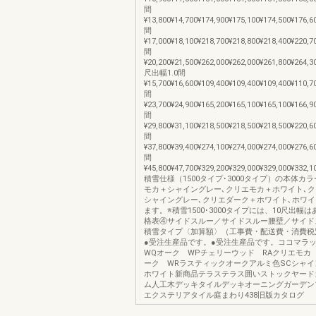
間
¥13,800¥14,700¥174,900¥175,100¥174,500¥176,6
間
¥17,000¥18,100¥218,700¥218,800¥218,400¥220,7
間
¥20,200¥21,500¥262,000¥262,000¥261,800¥264,3
尺出幅1.0間
¥15,700¥16,600¥109,400¥109,400¥109,400¥110,7
間
¥23,700¥24,900¥165,200¥165,100¥165,100¥166,9
間
¥29,800¥31,100¥218,500¥218,500¥218,500¥220,6
間
¥37,800¥39,400¥274,100¥274,000¥274,000¥276,6
間
¥45,800¥47,700¥329,200¥329,000¥329,000¥332,1
積雪仕様（1500タイプ･3000タイプ）の本体カ
モカ＋シャイングレー､クリエモカ＋ホワイト､
シャイングレー､クリエダーク＋ホワイト､ホワ
ます。※積雪1500･3000タイプには、10尺出幅
格表④サイドスルー／サイドスルー腰壁／サイド
積雪タイプ〈加算額〉（工事費・配送費・消費税
●受注生産品です。●受注生産品です。ココマラ
WQオーク WPチェリーウッド RAクリエモカ
ーク WRラスティックオークアルミ色SCシャイ
ホワイト新商品テラステラス囲いストックヤード
ム人工木デッキタイルデッキオーニングガーデン
エクステリアタイル庭まわり438旧版カタログ