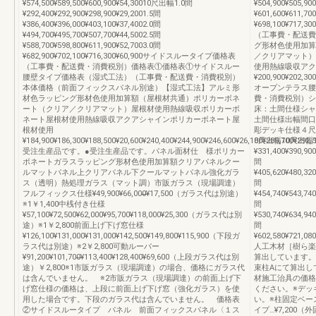
¥574,500¥589,500¥600,900¥54,30010尺出幅1.0間
¥504,900¥505,90
¥292,400¥292,900¥298,900¥29,2001.5間
¥601,600¥611,70
¥386,400¥396,000¥403,100¥37,4002.0間
¥698,100¥717
¥494,700¥495,700¥507,700¥44,5002.5間
（工事費・配送費
¥588,700¥598,800¥611,900¥52,7003.0間
グ形材色使用加算
¥682,900¥702,100¥716,300¥60,900サイドスルータイプ価格表
／クリアマット）
（工事費・配送費・消費税別）価格表①価格表①サイドスルー
使用熱線吸収アク
腰壁タイプ価格表（湿式工法）（工事費・配送費・消費税別）
¥200,900¥202,300
本体価格（前面フィックスパネル別途）【湿式工法】アルミ形
オープンテラス腰
材色ラッピング形材色使用加算額（屋根材共通）ポリカーボネ
費・消費税別）シ
ート（クリア／クリアマット）屋根材使用熱線吸収ポリカーボ
床：土間仕様シャ
ネート屋根材使用熱線吸収アクアシャインポリカーボネート屋
土間仕様出幅間口
根材使用
彫デッキ仕様４尺
¥184,900¥186,300¥188,500¥20,600¥240,400¥244,900¥246,600¥26,100¥289,700¥292,
8尺出幅10尺出幅1
受注生産品です。●受注生産品です。パネル面材仕 様ポリカー
¥331,400¥390,900
ボネートガラスラッピング形材色使用加算額クリアパネルクー
間
ルマットパネル上クリアパネル下クールマットパネル強化ガラ
¥405,620¥480,320
ス（透明）熱処理ガラス（マット調）市販ガラス（現場調達）
間
フルフィックス仕様¥49,900¥66,000̶̶̶¥17,500（ガラス代は別途）
¥454,740¥543,740
※1￥1,400中桟付き仕様
間
¥57,100¥72,500¥62,000¥95,700¥118,000¥25,300（ガラス代は別
¥530,740¥634,940
途）※1￥2,800前面上げ下げ窓仕様
間
¥126,100¥131,000¥131,000¥142,500¥149,800¥115,900（下段ガ
¥602,580¥721,080
ラス代は別途）※2￥2,800可動ルーバー
人工木材［樹ら楽
¥91,200¥101,700̶¥113,400¥128,400¥69,600（上段ガラス代は別
算出しています。
途）￥2,800※1市販ガラス（現場調達）の場合、価格にガラス代
束柱Aにて算出し
は含んでいません。 ※2市販ガラス（現場調達）の前面上げ下
材施工治具の価格
げ窓仕様の価格は、上段に前面上げ下げ窓（強化ガラス）を使
ください。※デッ
用した場合です。下段のガラス代は含んでいません。 価格表
い。※柱固定ベー
②サイドスルータイプ パネル 前面フィックスパネル〈１ス
イプ…¥7,200