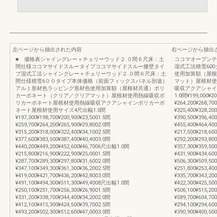
左ページから抽出された内容
右ページから抽出
■ 価格表シャイングレー＋チェリーウッド２.０間６尺床：土
ココマオープンテ
間仕様ココマサイドスルータイプココマサイドスルー腰壁タイ
湿式工法積雪60
プ湿式工法シャイングレー＋チェリーウッド２.０間６尺床：土
使用加算額（屋根
間仕様積雪6００タイプ本体価格（前面フィックスパネル別途）
マット）屋根材使
アルミ形材色ラッピング形材色使用加算額（屋根材共通）ポリ
吸収アクアシャイ
カーボネート（クリア／クリアマット）屋根材使用熱線吸収ポ
1.0間¥199,000¥20
リカーボネート屋根材使用熱線吸収アクアシャインポリカーボ
¥264,200¥268,70
ネート屋根材使用サイズ4尺出幅1.0間
¥325,400¥328,20
¥197,300¥198,700¥200,900¥23,5001.5間
¥390,500¥396,40
¥259,700¥264,200¥265,900¥29,8002.0間
¥455,400¥464,4
¥315,200¥318,000¥322,400¥34,1002.5間
¥217,500¥218,60
¥377,600¥383,500¥387,400¥40,4003.0間
¥292,200¥293,80
¥440,200¥449,200¥452,600¥46,7006尺出幅1.0間
¥357,300¥359,50
¥215,800¥216,900¥222,900¥25,0001.5間
¥431,900¥434,60
¥287,700¥289,300¥297,800¥31,6002.0間
¥506,300¥509,5
¥347,100¥349,300¥361,300¥36,2002.5間
¥251,800¥253,40
¥419,000¥421,700¥436,200¥42,8003.0間
¥335,700¥343,20
¥491,100¥494,300¥511,300¥49,4008尺出幅1.0間
¥422,300¥425,50
¥250,100¥251,700¥256,300¥26,9001.5間
¥506,100¥515,20
¥331,200¥338,700¥344,400¥34,2002.0間
¥589,700¥604,7
¥412,100¥415,300¥424,500¥39,7002.5間
¥294,100¥294,60
¥493,200¥502,300¥512,600¥47,0003.0間
¥390,900¥400,50