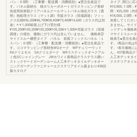
パン：0.5間〉（工事費・配送費・消費税別）●受注生産品で
タイプ…間口に応
す。パネル面材仕 様ポリカーボネートガラスラッピング形材
¥10,800､1.5間：¥
色使用加算額クリアパネルクールマットパネル強化ガラス（透
間：¥25,200（外
明）熱処理ガラス（マット調）市販ガラス（現場調達）フィッ
¥18,000､2.0間：
クス仕様¥36,200¥46,700¥58,400¥73,400¥14,600（ガラス代は別
加算してください
途）※￥1,000前面上げ下げ窓仕様
きません。サイド
¥105,200¥105,200¥105,200¥105,200̶￥1,000※市販ガラス（現場
ッドデッキ価格表
調達）の場合、価格にガラス代は含んでいません。 価格表②
マサイドスルータ
サイドスルー腰壁タイプ パネル 前面フィックスパネル〈１
格表①●受注生産
スパン：0.5間〉（工事費・配送費・消費税別）●受注生産品で
す。•商品の色は
す。ココマラッピング形材色WQオーク WPチェリーウッド
す。•表示価格に
RAクリエモカ SAクリエダーク WRラスティックオークアル
ん。437新商品
ミ色SCシャイングレー JWホワイト新商品テラステラス囲い
人工木デッキタイ
ストックヤードガーデンルーム人工木デッキタイルデッキオー
クステリアタイル
ニングガーデンファニチャーエクステリアタイル庭まわり436旧
版カタログ