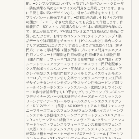
能。■シンプルで施工しやすい＋安定した動作のオートクローザ
ー防犯効果を高めるH16サイズの門扉をご用意しています。さら
に目隠し率の高いデザインなら、外からの視線をカットして、
プライバシーも確保できます。■防犯効果の高いH16サイズ作動
範囲は0゜∼80゜。小さな角度からでも安定して作動します。作
動範囲0ﾟ∼80ﾟストップ範囲六角レンチ1本の速度調整作業のみ
で、施工が簡単です。※写真はプレミエス門扉商品紹介動画がご
覧いただけます。おすすめコンテンツにクイックジャンプ！製
品データや詳細情報をチェック！［ビジネス向け］総合エクス
テリア20222023エクステリア総合カタログ電気錠付門扉（開き
門扉）アルミ形材門扉（開き門扉）プレミエス門扉エルネクス
門扉プログコート門扉開き門扉AA開き門扉ABアルミ鋳物門扉
（開き門扉）ラフィーネ門扉アルミ形材門扉（引戸門扉）ダブ
ルエントランスアウタースライドアーキスライド門戸宅配ボッ
クス宅配ボックスKLスマート宅配ポストポストエクスポストア
クシィ横型ポスト機能門柱アクシィルミフェイスウィルモダン
ユーロブリーズサイン切り文字サインガラスバーサイン江戸硝
子サインチタンサインモダンガラスサイン門袖コーピングGBウ
ォールインターホンエントランスルーム・玄関ひさしツインガ
ードⅢ歩行者補助手すりUD手すりグリップラインプラスGGルー
フデザイナーズパーツ枕木材デザイナーズボードスリットスク
リーンデザイナーズレールウォールスクリーンエクステリアラ
イトDC12Vライト（美彩）AC100Vライトアルミ形材フェンスサ
ニーブリーズフェンスフェンスAAフェンスABハイスクリーンフ
ェンスアルミ多段柱スクリーンプログコートフェンスGスクリー
ンDスクリーンアルミ鋳物フェンスヴィア･ル･クラシコフェンス
アーキキャストフェンスラフィーネフェンス和風竹垣フェンス
〈京香〉スチールフェンスグリッドフェンスメッシュフェンス
転落防止柵カーポートカーポートSCアーキフィールドアーキフ
ランカーポートST・SWソルディーポートフーゴネスカガレー