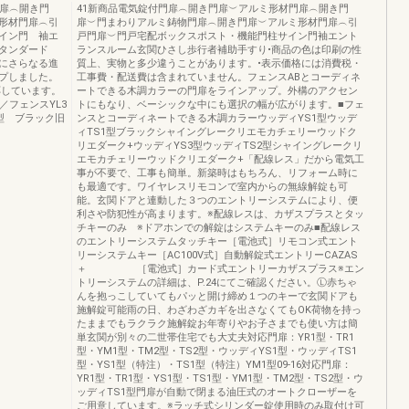
門扉︵開き門
41新商品電気錠付門扉︵開き門扉︶アルミ形材門扉︵開き門
形材門扉︵引
扉︶門まわりアルミ鋳物門扉︵開き門扉︶アルミ形材門扉︵引
イン門 袖エ
戸門扉︶門戸宅配ボックスポスト・機能門柱サイン門袖エント
タンダード
ランスルーム玄関ひさし歩行者補助手すり•商品の色は印刷の性
にさらなる進
質上、実物と多少違うことがあります。•表示価格には消費税・
プしました。
工事費・配送費は含まれていません。フェンスABとコーディネ
応しています。
ートできる木調カラーの門扉をラインアップ。外構のアクセン
／フェンスYL3
トにもなり、ベーシックな中にも選択の幅が広がります。■フェ
型 ブラック旧
ンスとコーディネートできる木調カラーウッディYS1型ウッデ
ィTS1型ブラックシャイングレークリエモカチェリーウッドク
リエダーク+ウッディYS3型ウッディTS2型シャイングレークリ
エモカチェリーウッドクリエダーク+「配線レス」だから電気工
事が不要で、工事も簡単。新築時はもちろん、リフォーム時に
も最適です。ワイヤレスリモコンで室内からの無線解錠も可
能。玄関ドアと連動した３つのエントリーシステムにより、便
利さや防犯性が高まります。※配線レスは、カザスプラスとタッ
チキーのみ ※ドアホンでの解錠はシステムキーのみ■配線レス
のエントリーシステムタッチキー［電池式］リモコン式エント
リーシステムキー［AC100V式］自動解錠式エントリーCAZAS
＋ ［電池式］カード式エントリーカザスプラス※エン
トリーシステムの詳細は、P.24にてご確認ください。Ⓛ赤ちゃ
んを抱っこしていてもパッと開け締め１つのキーで玄関ドアも
施解錠可能雨の日、わざわざカギを出さなくてもOK荷物を持っ
たままでもラクラク施解錠お年寄りやお子さまでも使い方は簡
単玄関が別々の二世帯住宅でも大丈夫対応門扉：YR1型・TR1
型・YM1型・TM2型・TS2型・ウッディYS1型・ウッディTS1
型・YS1型（特注）・TS1型（特注）YM1型09-16対応門扉：
YR1型・TR1型・YS1型・TS1型・YM1型・TM2型・TS2型・ウ
ッディTS1型門扉が自動で閉まる油圧式のオートクローザーを
ご用意しています。※ラッチ式シリンダー錠使用時のみ取付け可