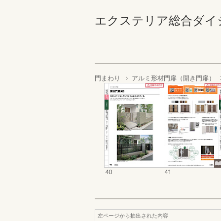
エクステリア総合ダイジェスト
門まわり
アルミ形材門扉（開き門扉）
40
41
左ページから抽出された内容