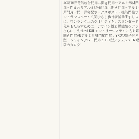
40新商品電気錠付門扉︵開き門扉︶アルミ形材
扉︶門まわりアルミ鋳物門扉︵開き門扉︶アルミ
戸門扉︶門 戸宅配ボックスポスト・機能門柱サ
ントランスルーム玄関ひさし歩行者補助手すりス
に、ワンランク上のクオリティを。スタンダード
化をもたらすために、デザイン性と機能性をアッ
さらに、先進のLIXILエントリーシステムにも対
開き門扉ABアルミ形材門扉門扉：YR3型親子開き
型 シャイングレー門扉：TR1型／フェンスTR1
版カタログ