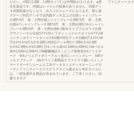
ださい。※間口2.5間・3.0間タイプには中間柱が入ります。●受
ファニチャーエク
注生産品です。内面はレールとの段差がありません。内面デッ
キ内面段差がなくなり、出入りがスムーズになります。樹ら楽
ステージ対応デッキ寸法内面デッキ立上げ仕様シャイングレー
2.0間10尺 床：土間仕様シャイングレー2.0間10尺 床：土間
仕様A-1シャイングレー2.0間10尺 床：土間仕様B-1A-2シャイン
グレー2.0間10尺 床：土間仕様B-2基本タイプフルガラス仕様
デザインパネル仕様STYLEAトラディショナルスタイルSTYLEB
コンテンポラリースタイルYX出幅Y対応デッキ出幅6尺2,410.58
尺3,010.510尺3,610.5間口X対応デッキ間口1.5間4,5162.0間
5,4162.5間6,3163.0間7,216パネル高H2,500H2,300H2,100パネル
高H2,500H2,300H2,100暖蘭物語ラッピング形材色SAクリエダ
ーク WAクリエアイボリーアルミ色SCシャイングレー MBマ
イルドブラック JWホワイト新商品テラステラス囲いストック
ヤードガーデンルーム人工木デッキタイルデッキオーニングガ
ーデンファニチャーエクステリアタイル庭まわり422•タイルに
は、一部生産中止商品が含まれています。ご了承ください。旧
版カタログ