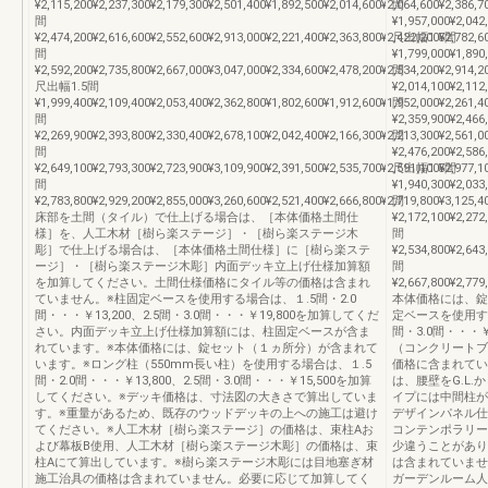
¥2,115,200¥2,237,300¥2,179,300¥2,501,400¥1,892,500¥2,014,600¥2,064,600¥2,386,
間
間
¥1,957,000¥2,042
¥2,474,200¥2,616,600¥2,552,600¥2,913,000¥2,221,400¥2,363,800¥2,422,200¥2,782,
尺出幅1.5間
間
¥1,799,000¥1,890
¥2,592,200¥2,735,800¥2,667,000¥3,047,000¥2,334,600¥2,478,200¥2,534,200¥2,914,
間
尺出幅1.5間
¥2,014,100¥2,112
¥1,999,400¥2,109,400¥2,053,400¥2,362,800¥1,802,600¥1,912,600¥1,952,000¥2,261,
間
間
¥2,359,900¥2,466
¥2,269,900¥2,393,800¥2,330,400¥2,678,100¥2,042,400¥2,166,300¥2,213,300¥2,561,
間
間
¥2,476,200¥2,586
¥2,649,100¥2,793,300¥2,723,900¥3,109,900¥2,391,500¥2,535,700¥2,591,100¥2,977,
尺出幅1.5間
間
¥1,940,300¥2,033
¥2,783,800¥2,929,200¥2,855,000¥3,260,600¥2,521,400¥2,666,800¥2,719,800¥3,125,
間
床部を土間（タイル）で仕上げる場合は、［本体価格土間仕
¥2,172,100¥2,272
様］を、人工木材［樹ら楽ステージ］・［樹ら楽ステージ木
間
彫］で仕上げる場合は、［本体価格土間仕様］に［樹ら楽ステ
¥2,534,800¥2,643
ージ］・［樹ら楽ステージ木彫］内面デッキ立上げ仕様加算額
間
を加算してください。土間仕様価格にタイル等の価格は含まれ
¥2,667,800¥2,779
ていません。※柱固定ベースを使用する場合は、１.5間・2.0
本体価格には、錠
間・・・￥13,200、2.5間・3.0間・・・￥19,800を加算してくだ
定ベースを使用する場
さい。内面デッキ立上げ仕様加算額には、柱固定ベースが含ま
間・3.0間・・・
れています。※本体価格には、錠セット（１ヵ所分）が含まれて
（コンクリートブ
います。※ロング柱（550mm長い柱）を使用する場合は、１.5
価格に含まれてい
間・2.0間・・・￥13,800、2.5間・3.0間・・・￥15,500を加算
は、腰壁をG.L.
してください。※デッキ価格は、寸法図の大きさで算出していま
イプには中間柱が
す。※重量があるため、既存のウッドデッキの上への施工は避け
デザインパネル仕様
てください。※人工木材［樹ら楽ステージ］の価格は、束柱Aお
コンテンポラリー
よび幕板B使用、人工木材［樹ら楽ステージ木彫］の価格は、束
少違うことがあり
柱Aにて算出しています。※樹ら楽ステージ木彫には目地塞ぎ材
は含まれていませ
施工治具の価格は含まれていません。必要に応じて加算してく
ガーデンルーム人