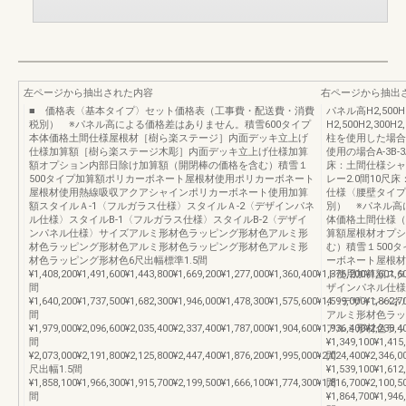
左ページから抽出された内容
右ページから抽出
■ 価格表〈基本タイプ〉セット価格表（工事費・配送費・消費
パネル高H2,500H
税別） ※パネル高による価格差はありません。積雪600タイプ
H2,500H2,300H
本体価格土間仕様屋根材［樹ら楽ステージ］内面デッキ立上げ
柱を使用した場合
仕様加算額［樹ら楽ステージ木彫］内面デッキ立上げ仕様加算
使用の場合A-3B-
額オプション内部日除け加算額（開閉棒の価格を含む）積雪１
床：土間仕様シャ
500タイプ加算額ポリカーボネート屋根材使用ポリカーボネート
レー2.0間10尺
屋根材使用熱線吸収アクアシャインポリカーボネート使用加算
仕様〈腰壁タイプ
額スタイルＡ-1〈フルガラス仕様〉スタイルＡ-2〈デザインパネ
別） ※パネル高
ル仕様〉スタイルB-1〈フルガラス仕様〉スタイルB-2〈デザイ
体価格土間仕様（
ンパネル仕様〉サイズアルミ形材色ラッピング形材色アルミ形
算額屋根材オプシ
材色ラッピング形材色アルミ形材色ラッピング形材色アルミ形
む）積雪１500
材色ラッピング形材色6尺出幅標準1.5間
ーボネート屋根材
¥1,408,200¥1,491,600¥1,443,800¥1,669,200¥1,277,000¥1,360,400¥1,376,200¥1,601,
ト使用加算額スタ
間
ザインパネル仕様
¥1,640,200¥1,737,500¥1,682,300¥1,946,000¥1,478,300¥1,575,600¥1,599,000¥1,862,
4〈デザインパネ
間
アルミ形材色ラッ
¥1,979,000¥2,096,600¥2,035,400¥2,337,400¥1,787,000¥1,904,600¥1,936,400¥2,238,
アルミ形材色ラッ
間
¥1,349,100¥1,415
¥2,073,000¥2,191,800¥2,125,800¥2,447,400¥1,876,200¥1,995,000¥2,024,400¥2,346,
間
尺出幅1.5間
¥1,539,100¥1,612
¥1,858,100¥1,966,300¥1,915,700¥2,199,500¥1,666,100¥1,774,300¥1,816,700¥2,100,
間
間
¥1,864,700¥1,946