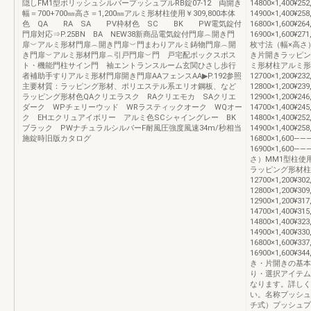
隠しFM1型ポリッシュシルバープッシュプルRB錠07-12 両開き
14800×1,400¥252
幅＝700+700㎜高さ＝1,200㎜アルミ形材柱使用￥309,800本体
14900×1,400¥258
色 QA RA SA PV枠材色 SC BK PW電気錠付
16800×1,600¥264
門扉対応⇒P.25BN BA NEW38新商品電気錠付門扉︵開き門
16900×1,600¥27
扉︶アルミ形材門扉︵開き門扉︶門まわりアルミ鋳物門扉︵開
枚寸法（幅×高さ
き門扉︶アルミ形材門扉︵引戸門扉︶門 戸宅配ボックスポス
き片開きラッピン
ト・機能門柱サイン門 袖エントランスルーム玄関ひさし歩行
ミ形材柱アルミ形
者補助手すりアルミ形材門扉開き門扉AAフェンスAA▶P.192参照
12700×1,200¥232
主要材質：ラッピング形材、ポリエステル系エリオ鋼板、など
12800×1,200¥239
ラッピング形材色QAクリエラスク RAクリエモカ SAクリエ
12900×1,200¥246
ダーク WPチェリーウッド WRラスティックオーク WQオー
14700×1,400¥245
ク EHエクリュアイボリー アルミ色SCシャイングレー BK
14800×1,400¥252
ブラック PWナチュラルシルバーF耐風圧強度風速34m/秒相当
14900×1,400¥258
施錠時旧版カタログ
16800×1,600―――
16900×1,600―
さ）MM1型柱使
ラッピング形材柱
12700×1,200¥302
12800×1,200¥309
12900×1,200¥317
14700×1,400¥315
14800×1,400¥323
14900×1,400¥330
16800×1,600¥337
16900×1,600¥34
き・片開きの基本
り・選択アイテム
なります。詳しく
い。名称プッシュ
チ式）プッシュプ