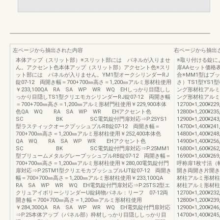
左ページから抽出された内容
右ページから抽出
本体アップ（スリット部）※スリット部には パネルが入りませ
※取り付ける錠に
ん。アクセント色本体アップ（スリット部）アクセント色※スリ
扉AAセット価格
ット部には パネルが入りません。YM1型オークシリンダーRJ
合※MM1型はプ
錠07-12 両開き幅＝700+700㎜高さ＝1,200㎜アルミ形材柱使用
さ）TS1型YS
￥233,100QA RA SA WP WR WQ EHしっかり目隠しし
ング形材柱アルミ
っかり目隠しTS1型クリエモカシリンダーRJ錠07-12 両開き幅
ング形材柱アルミ
＝700+700㎜高さ＝1,200㎜アルミ形材門柱使用￥229,900本体
12700×1,200¥229
色QA WQ RA SA WP WR EHアクセント色
12800×1,200¥235
SC BK SC電気錠付門扉対応⇒P.25YS1
12900×1,200¥243
型ラスティックオークプッシュプルRB錠07-12 両開き幅＝
14700×1,400¥241
700+700㎜高さ＝1,200㎜アルミ形材柱使用￥252,400本体色
14800×1,400¥248
QA WQ RA SA WP WR EHアクセント色
14900×1,400¥256
SC BK SC電気錠付門扉対応⇒P.25MM1
16800×1,600¥262
型ブリュームメタルグレープッシュプルRB錠07-12 両開き幅＝
16900×1,600¥269
700+700㎜高さ＝1,200㎜アルミ形材柱使用￥280,00電気錠付門
呼称扉1枚寸法（
扉対応⇒P.25TM1型クリエモカプッシュプルUT錠07-12 両開き
開き両開き片開き
幅＝700+700㎜高さ＝1,200㎜アルミ形材柱使用￥233,100QA
材柱アルミ形材柱
RA SA WP WR WQ EH電気錠付門扉対応⇒P.25TS2型エ
材柱アルミ形材柱0
クリュアイボリーシリンダーU錠鋳物パネル：リーフ 07-12両
12700×1,200¥232
開き幅＝700+700㎜高さ＝1,200㎜アルミ形材柱使用
12800×1,200¥239
￥284,300QA RA SA WP WR WQ EH電気錠付門扉対応
12900×1,200¥246
⇒P.25本体アップ（パネル部）枠材しっかり目隠ししっかり目
14700×1,400¥245