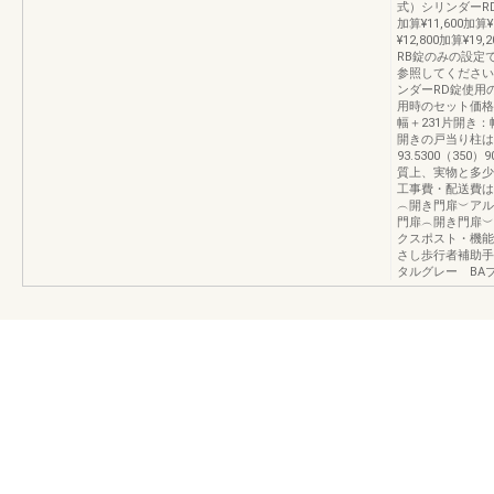
式）シリンダーRD
加算¥11,600加算¥
¥12,800加算¥1
RB錠のみの設定
参照してください
ンダーRD錠使用
用時のセット価格
幅＋231片開き：
開きの戸当り柱は
93.5300（35
質上、実物と多少
工事費・配送費は
︵開き門扉︶アル
門扉︵開き門扉︶
クスポスト・機能
さし歩行者補助手
タルグレー BA