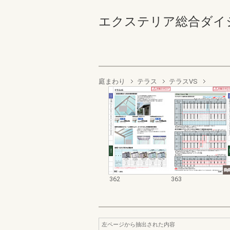
エクステリア総合ダイジェスト
庭まわり
テラス
テラスVS
362
363
左ページから抽出された内容