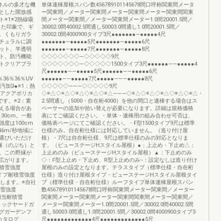
パネルの多才な機
単体連棟屋根スパン数456789101145678間口呼称関東間メータ
とした開放感
ー関東間／メーター関東間メーター関東間メーター関東間関東
※1※2熱線吸
間メーター関東間／メーター関東間メーター1.0間20001.5間／
した印象で、ギ
30002.0間40002.5間通し50003.0間通し1.0間20001.5間／
。くもりガラ
30002.0間4000900タイプ3尺●●●●●●●―●●●●●4尺
チュラルに調
●●●●●●●―●●●●●5尺●●●●●●●―●●●●●6尺
ット。半透明
●●●●●●●―●●●●●7尺●●●●●●●―●●●●●8尺
ト。防汚機能
◇◇◇◇◇◇◇―◇◇◇◇◇9尺
トクリアブラ
◇◇◇◇◇◇◇―◇◇◇◇◇1500タイプ3尺●●●●●●――●●●●●4
尺●●●●●●――●●●●●5尺●●●●●●――●●●●●6尺
％36％36％UV
●●●●●●――●●●●●7尺●●●●●―――●●●●●8尺
工̶̶̶̶●※1：熱
◇◇◇◇◇―――◇◇◇◇◇9尺
収アクアポリカ
◇※△◇※△◇※△◇※△◇※△―――◇※△◇※△◇※△◇※△◇※△・
す。※2：素
2.5間通し（5000・自在桁4000）を他の間口と連棟する場合はス
える場合があ
ペーサーの追加や拾い替えが必要になります。詳細は規格価格
30cm。一般
表にてご確認ください。・単体・連棟用の組み合わせ可否は、
度は100cm
価格表ページにてご確認ください。・F型1500タイプ9尺は標準
6m/秒地域に
仕様のみ。自在桁仕様には対応していません。（造り付け屋
選びいただけ
根）・7尺は自在桁仕様、9尺は標準仕様のみの対応となりま
縁（のぶち）と
す。（ビューステージHスタイル屋根）●：上止め・下止め△：
、この野縁が
上止めのみ（ビューステージHスタイル屋根）▲：下止めのみ
広がります。
◇：F型上止め・下止め、R型上止めのみ−：設定なしは造り付け
耐積雪強度
屋根のみの設定となります。テラスタイプ（標準仕様・自在桁
0タイプ耐積雪強度
仕様）造り付け屋根タイプ・ビューステージHスタイル屋根タイ
を示します。※自社
プ（標準仕様・自在桁仕様）ルーフタイプ単体連棟屋根スパン
積雪強度
数456789101145678間口呼称関東間メーター関東間／メーター
m相当耐積雪
関東間メーター関東間メーター関東間関東間メーター関東間／
トックヤードガ
メーター関東間メーター1.0間20001.5間／30002.0間40002.5間
グガーデンフ
通し50003.0間通し1.0間20001.5間／30002.0間4000900タイプ3
カタログ
尺●●●●●●●●●●●●●4尺●●●●●●●●●●●●●5尺