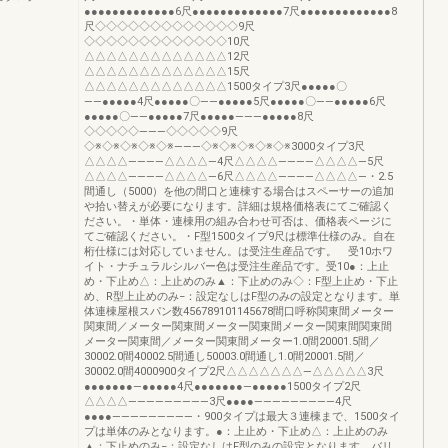
●●●●●●●●●●●●●6尺●●●●●●●●●●●●●7尺●●●●●●●●●●●●●8
尺◇◇◇◇◇◇◇◇◇◇◇◇◇9尺
◇◇◇◇◇◇◇◇◇◇◇◇◇10尺
△△△△△△△△△△△△△12尺
△△△△△△△△△△△△△15尺
△△△△△△△△△△△△△1500タイプ3尺●●●●●〇
――●●●●●4尺●●●●●〇――●●●●●5尺●●●●●〇――●●●●●6尺
●●●●●〇――●●●●●7尺●●●●●―――●●●●●8尺
◇◇◇◇◇―――◇◇◇◇◇9尺
◇※◇※◇※◇※◇※―――◇※◇※◇※◇※◇※3000タイプ3尺
△△△△――――△△△△―4尺△△△△――――△△△△―5尺
△△△△――――△△△△―6尺△△△△――――△△△△―・2.5
間通し（5000）を他の間口と連棟する場合はスペーサーの追加
や拾い替えが必要になります。詳細は規格価格表にてご確認く
ださい。・単体・連棟用の組み合わせ可否は、価格表ページに
てご確認ください。・F型1500タイプ9尺は標準仕様のみ。自在
桁仕様には対応していません。は受注生産品です。 受10ホワ
イト・ナチュラルシルバー色は受注生産品です。受10●：上止
め・下止め△：上止めのみ▲：下止めのみ◇：F型上止め・下止
め、R型上止めのみ−：設定なしはF型のみの設定となります。単
体連棟屋根スパン数456789101145678間口呼称関東間メーター
関東間／メーター関東間メーター関東間メーター関東間関東間
メーター関東間／メーター関東間メーター1.0間20001.5間／
30002.0間40002.5間通し50003.0間通し1.0間20001.5間／
30002.0間4000900タイプ2尺△△△△△△△―△△△△△3尺
●●●●●●●―●●●●●4尺●●●●●●●―●●●●●1500タイプ2尺
△△△△―――――――――3尺●●●●―――――――――4尺
●●●●―――――――――・900タイプは最大３連棟まで、1500タイ
プは単体のみとなります。●：上止め・下止め△：上止めのみ
▲：下止めのみ−：設定なしはF型のみの設定となります。バリ