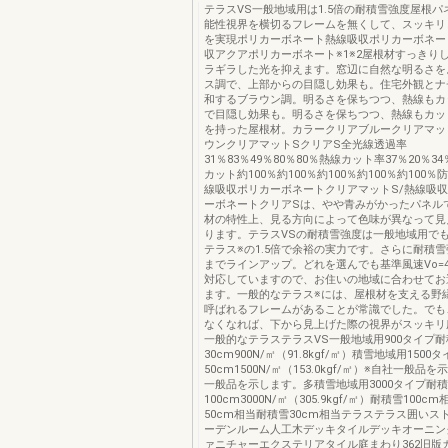
テラスVS一般地域用は1.5倍の耐積雪強度屋根
能性視界を横切るフレームを無くして、スッキリ
を実現ポリカーボネート熱線吸収ポリカーボネート
収アクアポリカーボネート※1※2屋根材すっきり
ラギラした光を抑えます。窓辺に自然な明るさを
ス調で、上部からの目隠し効果も。住宅外観とナ
和するブラウン調。明るさを保ちつつ、熱線もカ
で目隠し効果も。明るさを保ちつつ、熱線もカッ
を持った屋根材。カラークリアブルークリアマッ
ウンクリアマットSクリアS全光線透過率
31％83％49％80％80％熱線カット率37％20％34
カット約100％約100％約100％約100％約100％防汚加
線吸収ポリカーボネートクリアマットS/熱線吸
ーボネートクリアSは、やや青みがかったパネルで
材の特性上、見る方向によって色味が異なって見
ります。テラスVSの耐積雪強度は一般地域用でも
テラス※の1.5倍で余裕の実力です。さらに耐積雪強
までラインアップ。どれを選んでも基準風速Vo=4
対応していますので、お住いの地域に合わせてお
ます。一般的なテラス※には、屋根材を支える野
呼ばれるフレームがあることが常識でした。でも
なくなれば、下から見上げた際の視界がスッキリ
一般的なテラステラスVS一般地域用900タイプ
30cm900N/㎡（91.8kgf/㎡）積雪地域用150
50cm1500N/㎡（153.0kgf/㎡）※自社一般品
一般品を示します。多積雪地域用3000タイプ耐
100cm3000N/㎡（305.9kgf/㎡）耐積雪100c
50cm相当耐積雪30cm相当テラステラス囲いス
ーデンルーム人工木デッキタイルデッキオーニン
ァニチャーエクステリアタイル庭まわり362旧版