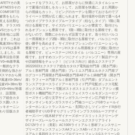
AFETYその美
シェードをプラスして、お部屋がさらに快適にスタイルシェー
RTNESSその
ドで夏場の日差しをカットして、お部屋を快適に。また周囲か
COMFORT日
らの視線もカット。リビングのカーテンを開けておけるのでプ
被害をもたら
ライベート空間が広く感じられます。取付場所や目的で選べる4
支える比類な
つのタイプテラスタイプルーフタイプ（柱なしタイプ）1階に取
準、テラスVS
付ける屋根です。サイズのバリエーションが豊富で、取付けら
VSだからテラ
れるオプションも豊富です。1階∼3階に取付ける屋根です。柱
国各地には国
がないので、階数にかかわらず設置できます。造り付けバルコ
います。これは
ニー用屋根タイプ2階∼3階に取付ける屋根です。バルコニーの
速30m/秒か
使い勝手を高めます。サイズやオプションのバリエーションも
テラスVSは基準
豊富です。ビューステージHスタイル用屋根タイプ2階に取付け
現しました。出
る屋根です。ビューステージHスタイル（バルコニー）専用の屋
基準法告示第
根です。おすすめコンテンツにクイックジャンプ！製品データ
0=46基準風
や詳細情報をチェック！［ビジネス向け］総合エクステリア
一般的なテラ
20222023エクステリア総合カタログ電気錠付門扉（開き門扉）
圧倒的な強さが
アルミ形材門扉（開き門扉）プレミエス門扉エルネクス門扉プ
Kスマホから簡
ログコート門扉開き門扉AA開き門扉ABアルミ鋳物門扉（開き門
風速V0=36m/
扉）ラフィーネ門扉アルミ形材門扉（引戸門扉）ダブルエント
速V0=38m/秒
ランスアウタースライドアーキスライド門戸宅配ボックス宅配
V0=44m/秒基
ボックスKLスマート宅配ポストポストエクスポストアクシィ横
より、設置階、
型ポスト機能門柱アクシィルミフェイスウィルモダンユーロブ
リア総合カタ
リーズサイン切り文字サインガラスバーサイン江戸硝子サイン
ステラス囲いスト
チタンサインモダンガラスサイン門袖コーピングGBウォールイ
ッキオーニン
ンターホンエントランスルーム・玄関ひさしツインガードⅢ歩行
わり旧版カタ
者補助手すりUD手すりグリップラインプラスGGルーフデザイ
ナーズパーツ枕木材デザイナーズボードスリットスクリーンデ
ザイナーズレールウォールスクリーンエクステリアライト
DC12Vライト（美彩）AC100Vライトアルミ形材フェンスサニー
ブリーズフェンスフェンスAAフェンスABハイスクリーンフェン
スアルミ多段柱スクリーンプログコートフェンスGスクリーンD