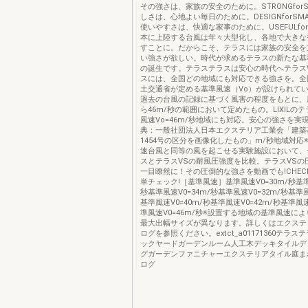
その強さは、家族の安全のために。STRONGforS
しさは、心地よい毎日のために。DESIGNforSMA
使いやすさは、快適な家事のために。USEFULfor
本に上陸する台風は年々大型化し、各地で大きな
すことに。だからこそ、テラスには家族の安全を
い強さが欲しい。時代が求めるテラスの新たな基
の誕生です。テラステラスは安心の時代へテラス
スには、全国どの地域にも対応できる強さを。全
土交通省が定める基準風速（Vo）が設けられて
過去の台風の記録に基づく風害の程度をもとに、風
ら46m/秒の範囲において定めたもの。LIXILの
風速Vo=46m/秒地域にも対応。安心の強さを実
典：一般社団法人日本エクステリア工業会「建築
1454号の区分を画像化したもの」m/秒地域対応※V
速台風と同等の風を起こせる実験施設において、
スとテラスVSの耐風圧強度を比較。テラスVSの
一目瞭然に！その圧倒的な強さを動画でも!CHEC
単チェック!［基準風速］基準風速V0=30m/秒基準
秒基準風速V0=34m/秒基準風速V0=32m/秒基準風
基準風速V0=40m/秒基準風速V0=42m/秒基準風速
準風速V0=46m/秒※設置する地域の基準風速に
最大出幅サイズが異なります。詳しくはエクステ
ログを参照ください。extct_a01171360テラ
ックヤードガーデンルーム人工木デッキタイルデ
グガーデンファニチャーエクステリアタイル庭ま
ログ