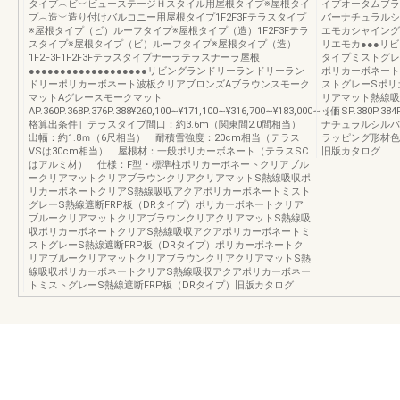
タイプ︵ビ︶ビューステージＨスタイル用屋根タイプ※屋根タイ
イプオータムブラ
プ︵造︶造り付けバルコニー用屋根タイプ1F2F3Fテラスタイプ
バーナチュラルシ
※屋根タイプ（ビ）ルーフタイプ※屋根タイプ（造）1F2F3Fテラ
エモカシャイング
スタイプ※屋根タイプ（ビ）ルーフタイプ※屋根タイプ（造）
リエモカ●●●リ
1F2F3F1F2F3Fテラスタイプナーラテラスナーラ屋根
タイプミストグレ
●●●●●●●●●●●●●●●●●●●リビングランドリーランドリーラン
ポリカーボネート
ドリーポリカーボネート波板クリアブロンズAブラウンスモーク
ストグレーSポリ
マットAグレースモークマット
リアマット熱線吸
AP.360P.368P.376P.388¥260,100∼¥171,100∼¥316,700∼¥183,000∼［価
ットSP.380P.384
格算出条件］テラスタイプ間口：約3.6m（関東間2.0間相当）
ナチュラルシルバ
出幅：約1.8ｍ（6尺相当） 耐積雪強度：20cm相当（テラス
ラッピング形材色
VSは30cm相当） 屋根材：一般ポリカーボネート（テラスSC
旧版カタログ
はアルミ材） 仕様：F型・標準柱ポリカーボネートクリアブル
ークリアマットクリアブラウンクリアクリアマットS熱線吸収ポ
リカーボネートクリアS熱線吸収アクアポリカーボネートミスト
グレーS熱線遮断FRP板（DRタイプ）ポリカーボネートクリア
ブルークリアマットクリアブラウンクリアクリアマットS熱線吸
収ポリカーボネートクリアS熱線吸収アクアポリカーボネートミ
ストグレーS熱線遮断FRP板（DRタイプ）ポリカーボネートク
リアブルークリアマットクリアブラウンクリアクリアマットS熱
線吸収ポリカーボネートクリアS熱線吸収アクアポリカーボネー
トミストグレーS熱線遮断FRP板（DRタイプ）旧版カタログ