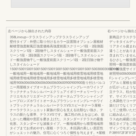
左ページから抽出された内容
右ページから抽出
358Lineup─テラスラインアップテラスラインアップ
新商品テラステラ
壁付タイプ：外壁に取り付けるカラー設置階オプション屋根材
デッキタイルデッ
耐積雪強度耐風圧強度価格高強度前面スクリーン1段・2段側面
リアタイル庭まわ
スクリーン1段・2段物干しスタイルシェード一般強度前面スク
違うことがありま
リーン1段・2段側面スクリーン1段・2段物干しスタイルシェー
含まれていま
ド一般強度物干し一般強度前面スクリーン1段・2段日除け物干
るひさし一般強度
しスタイルシェード
照明一般強度前面
150015001500150015001500150015001500150015001500300030003000
材一般強度サイド
一般地域用一般地域用一般地域用一般地域用積雪地域用積雪地
材照明600600
域用積雪地域用積雪地域用多積雪地域用多積雪地域用多積雪地
Fシャイングレー
域用900600600600600600600600600900900900造り付けバルコ
プアルミ屋根を採
ニー用屋根タイプオータムブラウンシャイングレーホワイトブ
が広がったような
ラックナチュラルシルバーエクリュアイボリーチェリーウッド
立テラス。柱が住
クリエモカクリエダークブラックオータムブラウンシャイング
す。サイズバリエ
レーブロンズホワイトオータムブラウンシャイングレーホワイ
と木調色でコーデ
トブラックナチュラルシルバーテラスVSスピーネナーラ屋根・
築だけでなくリフ
ナーラテラスシュエット家族の安心を支える比類ない強さ。テ
してご使用いただ
ラスの新たな基準、テラスVSです。施工性の向上をはじめ、欲
に組み込んだ、シ
しかった機能や意匠を磨き上げた、スタンダードテラスの最進
ラスぬれ縁庭に出
化形。スタンダードな波板タイプ。一般地域用から積雪地域用
独立タイプをご用
タイプまでお求めやすい屋根・テラス。木目調の美しい意匠性
ザインでモダンな
がシュエットの魅力。住宅に心くつろぐ個性を与えます。※屋根
P.3891F2F3F