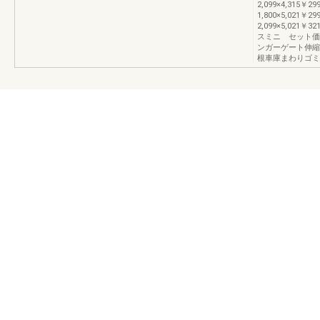
2,099×4,315￥29
1,800×5,021￥29
2,099×5,021￥3
スミニ セット価
ンガーゲート伸縮
根車庫まわりゴミ