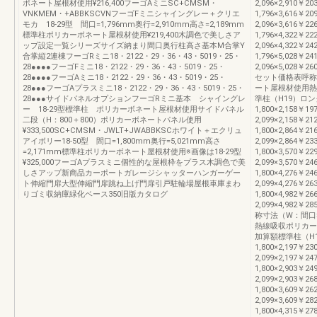
ボネート屋根材使用¥216,400フーゴAミニSC+CMSM・
2,096×2,910￥20
VNKMEM・+ABBKSCVNフーゴFミニシャイングレー＋クリエ
1,796×3,616￥20
モカ 18-29型 間口=1,796mm奥行=2,910mm高さ=2,189mm
2,096×3,616￥22
標準柱ポリカーボネート屋根材使用¥219,400木調色で美しさア
1,796×4,322￥22
ップ設定一覧シリーズサイズ納まり間口奥行柱高さ基本M合掌Y
2,096×4,322￥24
合掌縦2連棟フーゴRミニ18・2122・29・36・43・5019・25・
1,796×5,028￥24
28●●●●フーゴFミニ18・2122・29・36・43・5019・25・
2,096×5,028￥
28●●●●フーゴAミニ18・2122・29・36・43・5019・25・
セット価格表呼称
28●●●フーゴAプラスミニ18・2122・29・36・43・5019・25・
ート屋根材使用熱
28●●●サイドパネルオプションフーゴRミニ基本 シャイングレ
準柱（H19）ロング
ー 18-29型標準柱 ポリカーボネート屋根材使用サイドパネル
1,800×2,158￥19
二段（H：800＋800）ポリカーボネートパネル使用
2,099×2,158￥21
¥333,500SC+CMSM・JWLT+JWABBKSCホワイト＋エクリュ
1,800×2,864￥21
アイボリー18-50型 間口=1,800mm奥行=5,021mm高さ
2,099×2,864￥23
=2,171mm標準柱ポリカーボネート屋根材使用※画像は18-29型
1,800×3,570￥22
¥325,000フーゴAプラスミニ個性的な屋根枠をプラス木調色で美
2,099×3,570￥24
しさアップ新商品カーポートガレージシャッターハンガーゲー
1,800×4,276￥24
ト伸縮門扉大型伸縮門扉跳ね上げ門扉引戸駐輪場屋根車庫まわ
2,099×4,276￥26
りゴミ収納庫緑化ベース350旧版カタログ
1,800×4,982￥26
2,099×4,982￥
称寸法（W：間口
熱線吸収ポリカー
加算額標準柱（H1
1,800×2,197￥23
2,099×2,197￥24
1,800×2,903￥24
2,099×2,903￥26
1,800×3,609￥26
2,099×3,609￥28
1,800×4,315￥27