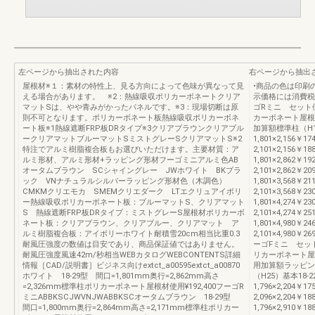
左ページから抽出された内容
右ページから抽出
屋根材※１：素材の特性上、見る方向によって色味が異なって見
•商品の色は印刷
える場合があります。 ※2：熱線吸収ポリカーボネートクリア
示価格には消費税
マットSは、やや青みがかったパネルです。※3：現場切断は原
ゴRミニ セット
則不可となります。ポリカーボネート板熱線吸収ポリカーボネ
カーボネート屋根
ート板※1熱線遮断FRP板DRタイプ※3クリアブラウンクリアブル
加算額標準柱（H1
ークリアマットブルーマットSミストグレーSクリアマットS※2
1,801×2,156￥17
特注でアルミ樹脂複合板もお選びいただけます。主要材質：ア
2,101×2,156￥18
ルミ形材、アルミ形材+ラッピング形材フーゴミニアルミ色AB
1,801×2,862￥19
オータムブラウン SCシャイングレー JWホワイト BKブラ
2,101×2,862￥20
ック VNナチュラルシルバーラッピング形材色（木調色）
1,801×3,568￥21
CMKMクリエモカ SMEMクリエダーク LTエクリュアイボリ
2,101×3,568￥23
ー熱線吸収ポリカーボネート板：ブルーマットS、クリアマット
1,801×4,274￥23
S 熱線遮断FRP板DRタイプ：ミストグレーS屋根材ポリカーボ
2,101×4,274￥25
ネート板：クリアブラウン、クリアブルー、クリアマット ア
1,801×4,980￥24
ルミ樹脂複合板：アイボリーホワイト耐積雪20cm相当比重0.3
2,101×4,980￥
耐風圧強度の数値は目安であり、商品保証値ではありません。
ーゴFミニ セッ
耐風圧強度風速42m/秒相当WEBカタログWEBCONTENTS詳細
リカーボネート屋
情報［CAD/説明書］ビジネス向けextct_a00595extct_a00870
用加算額ラッピン
ホワイト 18-29型 間口=1,801mm奥行=2,862mm高さ
（H25）基本18-2
=2,326mm標準柱ポリカーボネート屋根材使用¥192,400フーゴR
1,796×2,204￥17
ミニABBKSCJWVNJWABBKSCオータムブラウン 18-29型
2,096×2,204￥18
間口=1,800mm奥行=2,864mm高さ=2,171mm標準柱ポリカー
1,796×2,910￥18