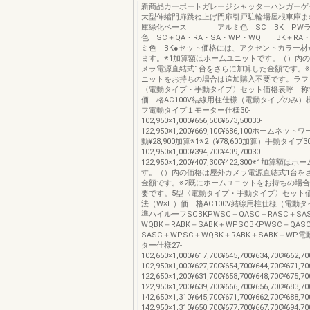
新商品カーポートガレージシャッターハンガーゲ
大型伸縮門扉跳ね上げ門扉引戸駐輪場屋根車庫ま
庫緑化ベース アルミ色 SC BK PWラ
色 SC＋QA・RA・SA・WP・WQ BK＋RA
ミ色 BK●セット価格には、アクセントカラー材
ます。※1加算額はホームユニットです。（）内
メラ電源直結式1台をさらに加算した金額です。※
ニットをお持ちの場合は追加購入不要です。ラフ
〈電動タイプ・手動タイプ〉セット価格表呼 称
価 格AC100V結線用柱仕様（電動タイプのみ）
フ電動タイプ１モーター仕様30-
102,950×1,000¥656,500¥673,50030-
122,950×1,200¥669,100¥686,100ホームネ
動¥28,900加算※1※2（¥78,600加算）手動タイプ30
102,950×1,000¥394,700¥409,70030-
122,950×1,200¥407,300¥422,300※1加算額
す。（）内の価格は屋外カメラ電源直結式1台を
金額です。※2既にホームユニットをお持ちの場
要です。5型〈電動タイプ・手動タイプ〉セット
法（W×H）価 格AC100V結線用柱仕様（電
準ハイルーフSCBKPWSC＋QASC＋RASC＋SA
WQBK＋RABK＋SABK＋WPSCBKPWSC＋QAS
SASC＋WPSC＋WQBK＋RABK＋SABK＋WP
ター仕様27-
102,650×1,000¥617,700¥645,700¥634,700¥662,70
102,950×1,000¥627,700¥654,700¥644,700¥671,70
122,650×1,200¥631,700¥658,700¥648,700¥675,70
122,950×1,200¥639,700¥666,700¥656,700¥683,70
142,650×1,310¥645,700¥671,700¥662,700¥688,70
142,950×1,310¥650,700¥677,700¥667,700¥6