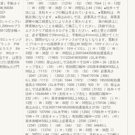
0加算）手動タイ
《99》〈89〉〈1263〉《1274》〈52〉《90》7564［］H：12型
98,90030-
〈〉W：33型・W：36型《》W：39型以上44［156］●柱外々寸
027-
法には、支柱キャップの幅は含まれていません。●電動柱は、外
030-
観左側になります。●扉はみ出し寸法、必要高さ寸法は、扉垂直
19,900シャイングレ
調整や施工精度などにより大きく変わります。 扉の軌跡上に
,200mmブラ
障害物がないことを確認して施工してください。詳細寸法は、
-12型全幅＝
エクステリア総合カタログをご覧ください。●柱と壁との隙間
は、必ず電動柱で33mm以上、手動柱は41mm以上開けてくだ
ン SCシャイング
さい。隙間がないとメンテナンスができなくなります。電動タ
ブラック PW
イプ1モーター仕様標準タイプ図はW:36型/H：10サイズハイル
エラスク RA
ーフタイプ図はW:36型/H：10サイズG.L.［］H：12型〈〉W：
ド WQオー
33型・W：36型《》W：39型以上3501044350有効通過高さ
品です。は受注
1850〈1972〉《1983》111225418592090（GL水平時）
げた状態336
1000［1200］扉はみ出し寸法柱外々寸法W＋22W＋26（支柱キ
材跳ね上げ門
ャップ含む）（33）（41）有効開口幅W−232扉本体幅W50以上
50以上〈1113〉《1124》〈9〉《5》〈52〉《90》必要高さ
〈2041［2124］〉《2052［2132］》7564170106［306］
G.L.350〈1113〉《1124》1044〈1972〉《1983》185350有効通
過高さ185090（GL水平時）1000［1200］920〈9〉《5》扉はみ
出し寸法必要高さ〈2041［2124］〉《2052［2132］》柱外々寸
法W＋156464W＋19（支柱キャップ含む）有効開口幅Wー
232（41）（41）扉本体幅W50以上50以上〈52〉《90》［］H：
12型〈〉W：33型・W：36型《》W：39型以上170106［306］
扉はみ出し寸法3501194185350有効通過高さ2150〈2272〉
《2283》107090（GL水平時）1000［1200］170柱外々寸法W＋
15W＋19（支柱キャップ含む）有効開口幅Wー232（41）（41）
扉本体幅W50以上50以上必要高さ〈2330［2341］〉
《2341［2350］》〈68〉《66》〈52〉《90》6464G.L.
〈1263〉《1274》［］H：12型〈〉W：33型・W：36型《》
W：39型以上44［156］●柱外々寸法には、支柱キャップの幅は