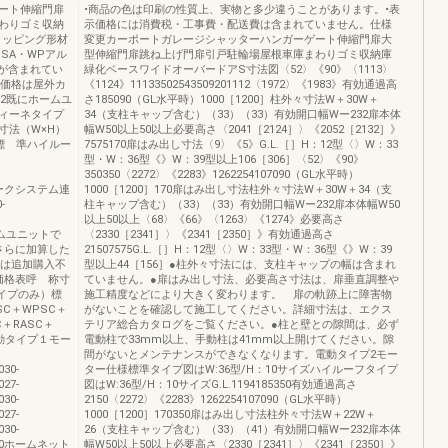
ート伸縮門扉
•商品の色は印刷の性質上、実物と多少違うことがあります。•表
わりゴミ収納
示価格には消費税・工事費・配送費は含まれていません。仕様
ッピング形材
変更カーポートガレージシャッターハンガーゲート伸縮門扉大
・SA・WPアル
型伸縮門扉跳ね上げ門扉引戸駐輪場屋根車庫まわりゴミ収納庫
が含まれてい
緑化ベースワイドオーバードアS寸法図〈52〉《90》〈1113〉
の価格は屋外カ
《1124》11133502543509201112〈1972〉《1983》有効通過高
2既にホームユ
さ185090（GL水平時）1000［1200］柱外々寸法W＋30W＋
ィーネタイプ
34（支柱キャップ含む）（33）（33）有効開口幅Wー232扉本体
寸法（W×H）
幅W50以上50以上必要高さ〈2041［2124］〉《2052［2132］》
標 準ハイルー
7575170扉はみ出し寸法〈9〉《5》G.L.［］H：12型〈〉W：33
型・W：36型《》W：39型以上106［306］〈52〉《90》
350350〈2272〉《2283》1262254107090（GL水平時）
ットワークシステム連
1000［1200］170扉はみ出し寸法柱外々寸法W＋30W＋34（支
-
柱キャップ含む）（33）（33）有効開口幅Wー232扉本体幅W50
以上50以上〈68〉《66》〈1263〉《1274》必要高さ
はホームユニットで
〈2330［2341］〉《2341［2350］》有効通過高さ
さらに加算した
21507575G.L.［］H：12型〈〉W：33型・W：36型《》W：39
合は追加購入不
型以上44［156］●柱外々寸法には、支柱キャップの幅は含まれ
価格表呼 称寸
ていません。●扉はみ出し寸法、必要高さ寸法は、扉垂直調整や
動タイプのみ）標
施工精度などにより大きく変わります。 扉の軌跡上に障害物
SC＋WPSC＋
がないことを確認して施工してください。詳細寸法は、エクス
C＋RASC＋
テリア総合カタログをご覧ください。●柱と壁との隙間は、必ず
電動タイプ１モー
電動柱で33mm以上、手動柱は41mm以上開けてください。隙
間がないとメンテナンスができなくなります。電動タイプ2モー
030-
ター仕様標準タイプ図はW:36型/H：10サイズハイルーフタイプ
027-
図はW:36型/H：10サイズG.L.1194185350有効通過高さ
030-
2150〈2272〉《2283》1262254107090（GL水平時）
027-
1000［1200］170350扉はみ出し寸法柱外々寸法W＋22W＋
030-
26（支柱キャップ含む）（33）（41）有効開口幅Wー232扉本体
94,700ホームネット
幅W50以上50以上必要高さ〈2330［2341］〉《2341［2350］》