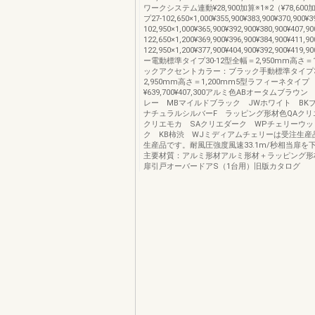
ワークシステム連動¥28,900加算※1※2（¥78,60
プ27-102,650×1,000¥355,900¥383,900¥370,900¥3
102,950×1,000¥365,900¥392,900¥380,900¥407,90
122,650×1,200¥369,900¥396,900¥384,900¥411,90
122,950×1,200¥377,900¥404,900¥392,900¥4
ー電動標準タイプ30-12型全幅＝2,950mm高さ＝1
ックアクセントカラー：ブラック手動標準タイプ30
2,950mm高さ＝1,200mm5型ラフィーネタイプ
¥639,700¥407,300アルミ色ABオータムブラウ
レー MBマイルドブラック JWホワイト BK
ナチュラルシルバーF ラッピング形材色QAクリ
クリエモカ SAクリエダーク WPチェリーウッ
ク KB柿渋 WJミディアムチェリーは受注生産
生産品です。耐風圧強度風速33.1m/秒相当扉を下
主要材質：アルミ形材アルミ形材＋ラッピング形
扉引戸オーバードアS（1台用）旧版カタログ