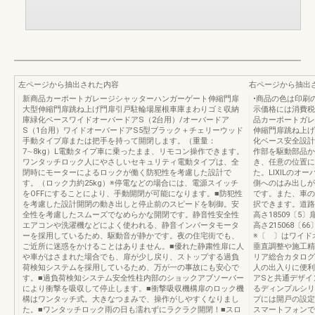
左ページから抽出された内容
右ページから抽出
新商品カーポートガレージシャッターハンガーゲート伸縮門扉
•商品の色は印刷
大型伸縮門扉跳ね上げ門扉引戸駐輪場屋根車庫まわりゴミ収納
示価格には消費税
庫緑化ベースワイドオーバードアS（2台用）/オーバードア
品カーポートガレ
S（1台用）ワイドオーバードアS5型ブラック＋チェリーウッド
伸縮門扉跳ね上げ
手動タイプ扉または把手を持って開閉します。（重量：
化ベース安全設計
7∼8kg）L電動タイプ車に乗ったまま、リモコン操作できます。
作部を駆動部品か
ワンタッチロック人にやさしいセキュリティ電動タイプは、全
き、任意の位置に
閉時にモーターによるロックが働く防犯性を考慮した設計で
た。LIXILの
す。（ロック力約25kg）※停電などの場合には、電源スイッチ
側へのはみ出しが
をOFFにすることにより、手動開閉が可能になります。■防犯性
です。また、車の
を考慮した設計開閉の動き出しと停止前のスピードを制御。安
択できます。道路
全性を考慮したスムーズでなめらかな開閉です。静音性安全性
高さ18509〔
エアコンや洗濯機などによく使われる、静音インバータモータ
高さ215068〔
ーを採用しているため、駆動音が静かです。夜の住宅街でも、
※〔 〕はワイド
ご近所に迷惑をかけることはありません。■優れた静粛性扉に人
垂直調整や施工精
や車がはさまれた場合でも、扉が少し戻り、ストップする過負
リア総合カタログ
荷検知システムを採用しているため、万が一の事故にも安心で
人の出入りに便利
す。■過負荷検知システム安全性柱内部のショックアブソーバー
アSと共通デザイ
により衝撃を吸収して停止します。■衝撃吸収機構扉のロック機
るディンプルシリ
構はワンタッチ式。大きなつまみで、操作がしやすくなりまし
プには開戸の設定
た。■ワンタッチロック雨の日も濡れずにラクラク開閉！■スロ
スマートフォンで