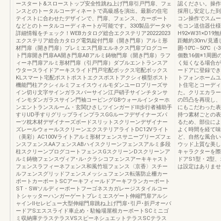
ースタート&スローストップ安全性跳ね上げ門扉引戸門扉、フェ
認ください。操作
ンスとのトータルコーディネートで高級感を演出。最新の住宅
採用し安定した到
テイストに合わせたデザインで、門扉、フェンス、カーポート
コン操作でスムー
などとのトータルコーディネートが可能です。330製品データや
モコン送信器仕様
詳細情報をチェック！WEBカタログ総合エクステリア20222023
H92×W31×D1
エクステリア総合カタログ電気錠付門扉（開き門扉）アルミ形
距離約30m/見
材門扉（開き門扉）プレミエス門扉エルネクス門扉プログコー
囲-10℃∼50℃（
ト門扉開き門扉AA開き門扉ABアルミ鋳物門扉（開き門扉）ラフ
個数16個※1周
ィーネ門扉アルミ形材門扉（引戸門扉）ダブルエントランスア
く短くなる場合が
ウタースライドアーキスライド門戸宅配ボックス宅配ボックス
ードアに登録でき
KLスマート宅配ポストポストエクスポストアクシィ横型ポスト
トフォンホームユ
機能門柱アクシィルミフェイスウィルモダンユーロブリーズサ
ト住宅とコーディ
イン切り文字サインガラスバーサイン江戸硝子サインチタンサ
た。クリエカラー
インモダンガラスサイン門袖コーピングGBウォールインターホ
の凹凸を再現し、
ンエントランスルーム・玄関ひさしツインガードⅢ歩行者補助手
にもこだわった表
すりUD手すりグリップラインプラスGGルーフデザイナーズパ
持つ素材ごとの表
ーツ枕木材デザイナーズボードスリットスクリーンデザイナー
るため、部位によ
ズレールウォールスクリーンエクステリアライトDC12Vライト
よく時間を経て味
（美彩）AC100Vライトアルミ形材フェンスサニーブリーズフェ
ど、自然な風合い
ンスフェンスAAフェンスABハイスクリーンフェンスアルミ多段
ウッド上質な美し
柱スクリーンプログコートフェンスGスクリーンDスクリーンア
キャラクターを際
ルミ鋳物フェンスヴィア･ル･クラシコフェンスアーキキャスト
ドアS1型・2型
フェンスラフィーネフェンス和風竹垣フェンス〈京香〉スチー
は設定はありませ
ルフェンスグリッドフェンスメッシュフェンス転落防止柵カー
ポートカーポートSCアーキフィールドアーキフランカーポート
ST・SWソルディーポートフーゴネスカガレージスタイルコー
トシャッターハンガーゲートプレミエスゲート伸縮門扉アルシ
ャインⅡセレビュー大型伸縮門扉跳ね上げ門扉･引戸･折戸オーバ
ードアSエススライド車止め・駐輪場屋根カーポートSCミニゴ
ミ収納庫テラステラスVSスピーネシュエットテラスSCテラス