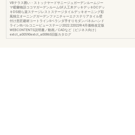
VBテラス囲い・ストックヤードサニージュガーデンルームジー
マ暖蘭物語ココマガーデンルームGF人工木デッキデッキDCデッ
キDS樹ら楽ステージレストステージタイルデッキオーニング彩
風独立オーニングガーデンファニチャーエクステリアタイル壁
付け意匠建材コートラインⅡベランダ手すりモダンパネルハンド
ラインⅢバルコニービューステージ2022.22022年4月価格改定版
WEBCONTENTS説明書／動画／CADなど［ビジネス向け］
extct_a00590extct_a00865旧版カタログ