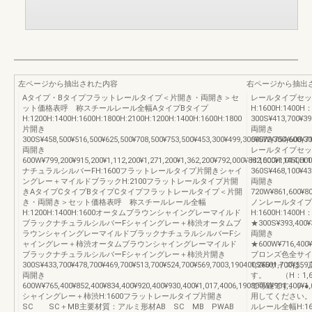
左ページから抽出された内容
右ページから抽出
Aタイプ・Bタイプフラットレールタイプ＜片開き・両開き＞セ
レールタイプセッ
ット価格表呼 称スチールレール全幅AタイプBタイプ
H:1600H:1400
H:1200H:1400H:1600H:1800H:2100H:1200H:1400H:1600H:1800
300S¥413,700¥39
片開き
両開き
300S¥458,500¥516,500¥625,500¥708,500¥753,500¥453,300¥499,300¥572,300¥608,300
600W¥754,600¥714
両開き
レールタイプセッ
600W¥799,200¥915,200¥1,112,200¥1,271,200¥1,362,200¥792,000¥882,000¥1,014,000¥
H:1600H:1450H
ナチュラルシルバーFH:1600フラットレールタイプ片開きシャイ
360S¥468,100¥439
ングレー＋マイルドブラックH:2100フラットレールタイプ片開
両開き
きAタイプCタイプBタイプCタイプフラットレールタイプ＜片開
720W¥861,600¥80
き・両開き＞セット価格表呼 称スチールレール全幅
ノンレールタイプ
H:1200H:1400H:1600オータムブラウンシャイングレーマイルド
H:1600H:1400
ブラックナチュラルシルバーFシャイングレー＋柿渋オータムブ
★300S¥393,400¥3
ラウンシャイングレーマイルドブラックナチュラルシルバーFシ
両開き
ャイングレー＋柿渋オータムブラウンシャイングレーマイルド
★600W¥716,400¥6
ブラックナチュラルシルバーFシャイングレー＋柿渋片開き
ブロンズ色全サイ
300S¥433,700¥478,700¥469,700¥513,700¥524,700¥569,7003,190400S¥501,700¥559,70
1,250サイズ
両開き
す。 （H：1,6
600W¥765,400¥852,400¥834,400¥920,400¥930,400¥1,017,4006,190800W¥901,400¥1,01
で可能です。）●
シャイングレー＋柿渋H:1600フラットレールタイプ片開き
用してください。
SC SC＋MB主要材質：アルミ形材AB SC MB PWAB
ルレール全幅H:160