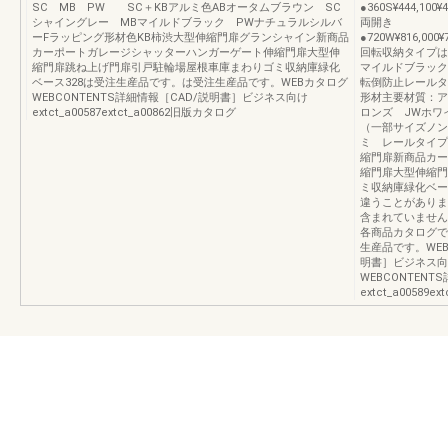
SC MB PW SC＋KBアルミ色ABオータムブラウン SC
●360S¥444,100¥4
シャイングレー MBマイルドブラック PWナチュラルシルバ
両開き
ーFラッピング形材色KB柿渋大型伸縮門扉グランシャイン新商品
●720W¥816,000¥7
カーポートガレージシャッターハンガーゲート伸縮門扉大型伸
回転収納タイプは
縮門扉跳ね上げ門扉引戸駐輪場屋根車庫まわりゴミ収納庫緑化
マイルドブラックH
ベース328は受注生産品です。は受注生産品です。WEBカタログ
転倒防止レールタ
WEBCONTENTS詳細情報［CAD/説明書］ビジネス向け
形材主要材質：ア
extct_a00587extct_a00862旧版カタログ
ロンズ JWホワ
（一部サイズノン
ミ レールタイプ
縮門扉新商品カー
縮門扉大型伸縮門
ミ収納庫緑化ベー
違うことがありま
含まれていません
各商品カタログで
生産品です。WEB
明書］ビジネス向けex
WEBCONTEN
extct_a00589