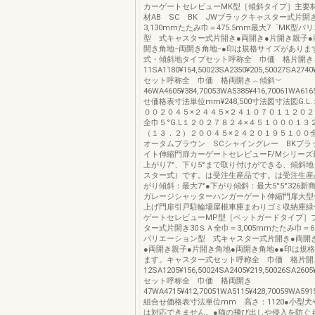
カーゲートセレビューMK型［傾斜タイプ］主要
材AB SC BK JWブラックキャスター式片開
3,130mmたたみ巾＝475.5mm最大7゜MK型バ
型 式キャスター式片開き●両開き●片開き親子●
開き角地−両開き角地−●印は規格サイズがありま
式・傾斜地タイプセット呼称全 巾価 格片開き
11SA1180¥154,50023SA2350¥205,50027SA2740¥
セット呼称全 巾価 格両開き︵傾斜︶
46WA4605¥384,70053WA5385¥416,70061WA61
せ価格表寸法単位mm¥248,500寸法図寸法図G.
００２０４５×２４４５×２４１０７０１１２０
全巾５°G.L１２０２７８２４×４５１０００１３
（１３．２）２００４５×２４２０１９５１００全
オータムブラウン SCシャイングレー BKブラ
イト伸縮門扉カーゲートセレビューF/Mシリーズ
上がり7°、下り5°まで取り付けができる、傾斜
スター式）です。は受注生産品です。は受注生産品
がり傾斜：最大7°●下がり傾斜：最大5°5°326
ガレージシャッターハンガーゲート伸縮門扉大型
上げ門扉引戸駐輪場屋根車庫まわりゴミ収納庫緑
ゲートセレビューMP型［ペットガードタイプ］
ター式片開き30ＳＡ全巾＝3,005mmたたみ巾＝61
バリエーション型 式キャスター式片開き●両開
●両開き親子●片開き角地●両開き角地●●印は規
ます。キャスター式セット呼称全 巾価 格片開
12SA1205¥156,50024SA2405¥219,50026SA2605¥
セット呼称全 巾価 格両開き
47WA4715¥412,70051WA5115¥428,70059WA5915
組合せ価格表寸法単位mm 高さ：1120●小型
は対応できません。●猫の飛び出しや侵入を防ぐ