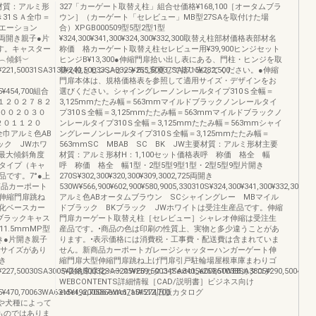
材質：アルミ形
327「カーゲート取替え柱」組合せ価格¥168,100［オータムブラ
き31ＳＡ全巾＝
ウン］（カーゲート「セレビュー」MB型27SAを取付けた場
リエーション
合）XPGB000509型5型2型1型
両開き親子●片
¥324,300¥341,300¥324,300¥332,300取替え柱部材価格表部材名
す。キャスター
称価 格カーゲート取替え柱セレビュー用¥39,900ヒンジセット
︵傾斜︶
ヒンジB¥13,300●伸縮門扉拾い出し表にある、門柱・ヒンジを取
221,50031SA3130¥240,50033SA3325¥255,50037SA3715¥282,500
替え柱とヒンジセットBに変更して拾い出してください。●伸縮
門扉本体は、規格価格表を参照して適用サイズ・デザインをお
65¥454,700組合
選びください。シャイングレーノンレールタイプ310Ｓ全幅＝
L.１２０２７８２
3,125mmたたみ幅＝563mmマイルドブラックノンレールタイ
２００２０３０
プ310Ｓ全幅＝3,125mmたたみ幅＝563mmマイルドブラックノ
２０１１２０
ンレールタイプ310Ｓ全幅＝3,125mmたたみ幅＝563mmシャイ
巾アルミ色AB
ングレーノンレールタイプ310Ｓ全幅＝3,125mmたたみ幅＝
ック JWホワ
563mmSC MBAB SC BK JW主要材質：アルミ形材主要
最大傾斜角度
材質：アルミ形材H：1,100セット価格表呼 称価 格全 幅
地タイプ（キャ
呼 称価 格全 幅1型・2型5型9型1型・2型5型9型片開き
です。7°●上
270S¥302,300¥320,300¥309,3002,725両開き
新商品カーポート
530W¥566,900¥602,900¥580,9005,330310S¥324,300¥341,300¥332,3003,1
伸縮門扉跳ね
アルミ色ABオータムブラウン SCシャイングレー MBマイル
化ベースカー
ドブラック BKブラック JWホワイトは受注生産品です。伸縮
ブラックキャス
門扉カーゲート取替え柱［セレビュー］シャレオ伸縮は受注生
1.5mmMP型
産品です。•商品の色は印刷の性質上、実物と多少違うことがあ
き●片開き親子
ります。•表示価格には消費税・工事費・配送費は含まれていま
格サイズがあり
せん。新商品カーポートガレージシャッターハンガーゲート伸
き
縮門扉大型伸縮門扉跳ね上げ門扉引戸駐輪場屋根車庫まわりゴ
227,50030SA3005¥248,50032SA3205¥259,50034SA3405¥269,50038SA3805¥290,50046SA
ミ収納庫緑化ベースWEBカタログextct_a00861WEBカタログ
WEBCONTENTS詳細情報［CAD/説明書］ビジネス向け
¥470,70063WA6315¥492,70067WA6715¥512,700
extct_a00586extct_a01274旧版カタログ
犬や犬種によって
ものではありま