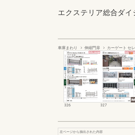
エクステリア総合ダイジェスト
車庫まわり
伸縮門扉
カーゲート セ
326
327
左ページから抽出された内容