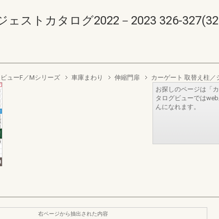
カタログ2022－2023 326-327(328-
レビューF／Mシリーズ
車庫まわり
伸縮門扉
カーゲート 取替え柱／
お探しのページは「カ
タログビューではwe
んになれます。
右ページから抽出された内容