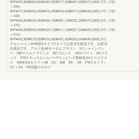
WP¥395,800¥463,800¥449,500¥517,500¥447,600¥515,6004,715（150
＋390）
WP¥419,800¥492,800¥476,400¥549,400¥471,600¥544,6005,115（150
＋430）
WP¥443,800¥520,800¥504,100¥581,100¥502,200¥579,2005,515（150
＋470）
WP¥468,800¥550,800¥529,100¥611,100¥527,200¥609,2005,915（150
＋510）
WP¥492,800¥578,800¥556,000¥642,000¥563,000¥649,0006,315
アルシャインⅡHW型AタイプCタイプは受注生産品です。は受注
生産品です。アルミ色ABオータムブラウン SCシャイングレ
ー MBマイルドブラック BRブロンズ JWホワイト BKブラ
ック PWナチュラルシルバーFラッピング形材色QAクリエラス
ク KB柿渋Aタイプ＝AB SC MB BR JW PWCタイプ＝
SC＋QA・KB旧版カタログ