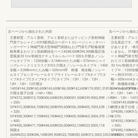
左ページから抽出された内容
右ページから抽出
主要材質：アルミ形材、アルミ形材またはラッピング形材伸縮
主要材質：アルミ
門扉アルシャインⅡ318新商品カーポートガレージシャッターハ
注生産品です。•
ンガーゲート伸縮門扉大型伸縮門扉跳ね上げ門扉引戸駐輪場屋
があります。•表
根車庫まわりゴミ収納庫緑化ベース¥248,600¥294,300耐風圧強
いません。319
度風速33.1m/秒相当ナチュラルシルバーＦ320Ｓ片開きノンレ
ート伸縮門扉大型
ールタイプＨ：1250全幅＝3,168mmたたみ幅＝575mmシャイ
わりゴミ収納庫緑化ベ
ングレー＋クリエラスク310Ｓ片開きノンレールタイプＨ：1450
33.1m/秒相当
全幅＝3,008mmたたみ幅＝525mm呼 称価 格全幅ノンレー
イプＨ：1250全
ルタイプセンターレールタイプサイドレールタイプAタイプCタ
ー＋柿渋310Sノン
イプAタイプCタイプAタイプCタイプH：12H：12H：12H：
幅＝505mmAタイ
12H：12H：12片開き
呼 称価格全幅ノ
140S¥144,200¥160,600¥169,600¥186,000¥162,600¥179,0001,318180S¥164,600¥186,
レールタイプAタ
片開き親子仕様（140＋180）
H：12H：14H：1
SP¥272,300¥310,700¥300,600¥339,000¥301,500¥339,9002,898（140
14H：12H：14
＋250）
150S¥149,000¥163
SP¥315,300¥364,700¥350,200¥399,600¥356,300¥405,7003,638（140
片開き親子仕様（1
＋320）
SP¥285,100¥313,
SP¥358,300¥417,700¥403,700¥463,100¥405,900¥465,3004,378（140
＋270）
＋400）
SP¥332,100¥367,
SP¥400,300¥471,700¥448,600¥520,000¥452,100¥523,5005,118
＋350）
両開き
SP¥382,100¥421,
260W¥253,300¥286,100¥289,900¥322,700¥282,500¥315,3002,535330W¥294,100¥338,
＋430）