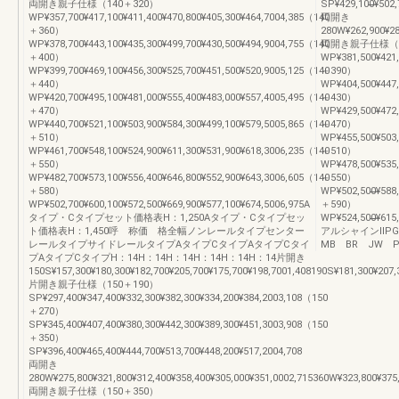
両開き親子仕様（140＋320）
SP¥429,100̶̶¥502,70
WP¥357,700¥417,100¥411,400¥470,800¥405,300¥464,7004,385（140
両開き
＋360）
280W¥262,900¥287
WP¥378,700¥443,100¥435,300¥499,700¥430,500¥494,9004,755（140
両開き親子仕様（1
＋400）
WP¥381,500¥421,
WP¥399,700¥469,100¥456,300¥525,700¥451,500¥520,9005,125（140
＋390）
＋440）
WP¥404,500¥447,
WP¥420,700¥495,100¥481,000¥555,400¥483,000¥557,4005,495（140
＋430）
＋470）
WP¥429,500¥472,
WP¥440,700¥521,100¥503,900¥584,300¥499,100¥579,5005,865（140
＋470）
＋510）
WP¥455,500¥503,
WP¥461,700¥548,100¥524,900¥611,300¥531,900¥618,3006,235（140
＋510）
＋550）
WP¥478,500¥535,8
WP¥482,700¥573,100¥556,400¥646,800¥552,900¥643,3006,605（140
＋550）
＋580）
WP¥502,500̶̶¥588,1
WP¥502,700¥600,100¥572,500¥669,900¥577,100¥674,5006,975A
＋590）
タイプ・Cタイプセット価格表H：1,250Aタイプ・Cタイプセッ
WP¥524,500̶̶¥615,10
ト価格表H：1,450呼 称価 格全幅ノンレールタイプセンター
アルシャインⅡP
レールタイプサイドレールタイプAタイプCタイプAタイプCタイ
MB BR JW 
プAタイプCタイプH：14H：14H：14H：14H：14H：14片開き
150S¥157,300¥180,300¥182,700¥205,700¥175,700¥198,7001,408190S¥181,300¥207,
片開き親子仕様（150＋190）
SP¥297,400¥347,400¥332,300¥382,300¥334,200¥384,2003,108（150
＋270）
SP¥345,400¥407,400¥380,300¥442,300¥389,300¥451,3003,908（150
＋350）
SP¥396,400¥465,400¥444,700¥513,700¥448,200¥517,2004,708
両開き
280W¥275,800¥321,800¥312,400¥358,400¥305,000¥351,0002,715360W¥323,800¥375,
両開き親子仕様（150＋350）