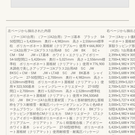
左ページから抽出された内容
右ページから抽出
（フーゴA1台用）（フーゴA2台用）フーゴ基本 ブラック 54-
フーゴAセット価
50型間口＝5,420mm 奥行＝4,982mm 高さ＝2,556mm標準
ーボネート屋根材
柱 ポリカーボネート屋根材（クリアブルー）使用￥666,800フ
算額ラッピング形
ーゴA2台用フーゴAプラス1台用AB SC JW BK SC＋
（H25）1台用基本
CM・SM JW＋LT基本 ホワイト＋エクリュアイボリー
2,399×4,982￥30
54-50型間口＝5,420mm 奥行＝5,021mm 高さ＝2,556mm標
2,700×4,982￥32
準柱 ポリカーボネート屋根材（クリアマット）使用￥776,900
3,000×4,982￥37
木調色で美しさアップフーゴAプラス2台用AB SC JW
2,399×5,688￥37
BKSC＋CM・SM JW＋LTAB SC JW BK基本 シャイ
2,700×5,688￥39
ングレー 27-50型間口＝2,700mm 奥行＝4,982mm 高さ＝
3,000×5,688￥4
2,528mm標準柱 ポリカーボネート屋根材（クリアマット）使
50型2,399×5,021
用￥323,500基本 シャイングレー＋クリエダーク 27-50型
2,700×5,021￥36
間口＝2,700mm 奥行＝5,021mm 高さ＝2,528mm標準柱
3,000×5,021￥42
ポリカーボネート屋根材（クリアマット）使用￥394,500AB
2,399×5,727￥40
SC JW BKフーゴA1台用主要材質：アルミ形材個性的な屋根
2,700×5,727￥43
枠をプラス耐積雪・耐風圧パッケージオプションアルミ色ABオ
3,000×5,727￥4
ータムブラウン SCシャイングレー JWホワイト BKブラッ
50型4,820×4,982
クラッピング形材色CMクリエモカ SMクリエダーク LTエク
5,420×4,982￥66
リュアイボリー屋根材ポリカーボネート板：クリアブラウン、
6,020×4,982￥73
クリアブルー、クリアマット アルミ樹脂複合板：アイボリー
4,820×5,688￥75
ホワイト基本 シャイングレー 27-50型標準柱 ポリカーボネ
5,420×5,688￥78
ート屋根材（クリアマット）使用耐積雪・耐風圧パッケージ
6,020×5,688￥8