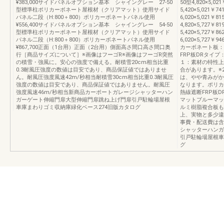
¥383,000サイドパネルオプション基本 シャイングレー 27-50
50型4,820×5,021
型標準柱ポリカーボネート屋根材（クリアマット）使用サイド
5,420×5,021￥74
パネル二段（H:800＋800）ポリカーボネートパネル使用
6,020×5,021￥81
¥556,400サイドパネルオプション基本 シャイングレー 54-50
4,820×5,727￥81
型標準柱ポリカーボネート屋根材（クリアマット）使用サイド
5,420×5,727￥86
パネル二段（H:800＋800）ポリカーボネートパネル使用
6,020×5,727￥9
¥867,700正面（1台用）正面（2台用）側面高さ間口高さ間口奥
カーボネート板：
行［商品サイズについて］※画像はフーゴR※画像はフーゴR突然
FRP板DRタイ
の積雪・強風に。安心の強度で備える。耐積雪20cm相当比重
１：素材の特性上
0.3耐風圧強度の数値は目安であり、商品保証値ではありませ
合があります。※
ん。耐風圧強度風速42m/秒相当耐積雪30cm相当比重0.3耐風圧
は、やや青みがか
強度の数値は目安であり、商品保証値ではありません。耐風圧
なります。ポリカ
強度風速46m/秒相当新商品カーポートガレージシャッターハン
熱線遮断FRP板
ガーゲート伸縮門扉大型伸縮門扉跳ね上げ門扉引戸駐輪場屋根
マットブルーマッ
車庫まわりゴミ収納庫緑化ベース274旧版カタログ
ルミ樹脂複合板も
上、実物と多少違
事費・配送費は含
シャッターハンガ
引戸駐輪場屋根車
グ